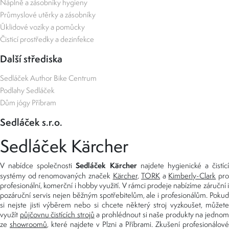
Náplně a zásobníky hygieny
Průmyslové utěrky a zásobníky
Úklidové vozíky a pomůcky
Čisticí prostředky a dezinfekce
Další střediska
Sedláček Author Bike Centrum
Podlahy Sedláček
Dům jógy Příbram
Sedláček s.r.o.
Sedláček Kärcher
Sedláček Kärcher
V nabídce společnosti
najdete hygienické a čistící
systémy od renomovaných značek
Kärcher
,
TORK
a
Kimberly-Clark
pro
profesionální, komerční i hobby využití. V rámci prodeje nabízíme záruční i
pozáruční servis nejen běžným spotřebitelům, ale i profesionálům. Pokud
si nejste jisti výběrem nebo si chcete některý stroj vyzkoušet, můžete
využít
půjčovnu čistících strojů
a prohlédnout si naše produkty na jedno
ze
showroomů
, které najdete v Plzni a Příbrami. Zkušení profesionálové