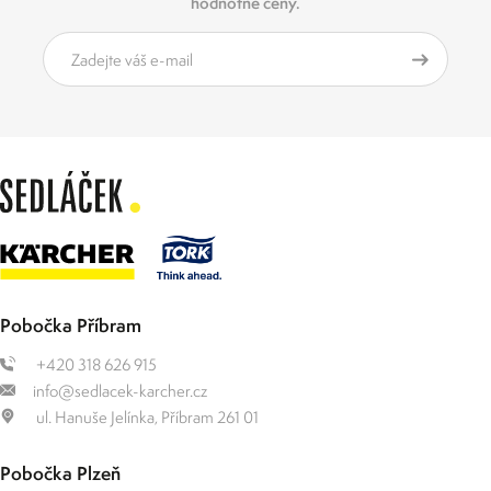
hodnotné ceny.
Pobočka Příbram
+420 318 626 915
info@sedlacek-karcher.cz
ul. Hanuše Jelínka, Příbram 261 01
Pobočka Plzeň