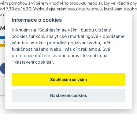
vám pomohou s výběrem vhodného produktu nebo služby ve všední dny
od 7.30 do 16.30. Vyzkoušejte prémiovou kvalitu strojů, které vám dlouho
a dobře poslouží nejen doma, ale i v zaměstnání.
Informace o cookies
Možnosti platby
Kliknutím na "Souhlasím se vším" budou uloženy
cookies funkční, analytické i marketingové - dokážeme
vám tak umožnit pohodlné používání webu, měřit
funkčnost našeho webu i vás cílit reklamou. Své
preference můžete snadno upravit kliknutím na
"Nastavení cookies".
Souhlasím se vším
Copyright © 2026 Sedláček s.r.o.
Created by
OLC Webdesign
Nastavení cookies