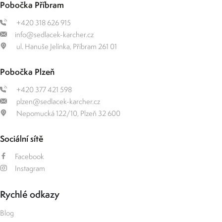
Pobočka Příbram
+420 318 626 915
info@sedlacek-karcher.cz
ul. Hanuše Jelínka, Příbram 261 01
Pobočka Plzeň
+420 377 421 598
plzen@sedlacek-karcher.cz
Nepomucká 122/10, Plzeň 32 600
Sociální sítě
Facebook
Instagram
Rychlé odkazy
Blog