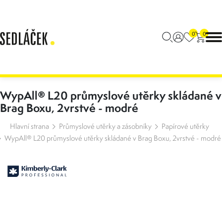
0
0
WypAll® L20 průmyslové utěrky skládané v
Brag Boxu, 2vrstvé - modré
Hlavní strana
Průmyslové utěrky a zásobníky
Papírové utěrky
WypAll® L20 průmyslové utěrky skládané v Brag Boxu, 2vrstvé - modré