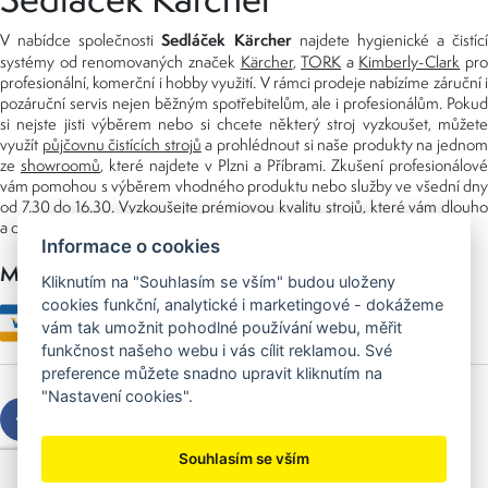
Sedláček Kärcher
V nabídce společnosti
najdete hygienické a čistící
systémy od renomovaných značek
Kärcher
,
TORK
a
Kimberly-Clark
pro
profesionální, komerční i hobby využití. V rámci prodeje nabízíme záruční i
pozáruční servis nejen běžným spotřebitelům, ale i profesionálům. Pokud
si nejste jisti výběrem nebo si chcete některý stroj vyzkoušet, můžete
využít
půjčovnu čistících strojů
a prohlédnout si naše produkty na jedno
ze
showroomů
, které najdete v Plzni a Příbrami. Zkušení profesionálové
vám pomohou s výběrem vhodného produktu nebo služby ve všední dny
od 7.30 do 16.30. Vyzkoušejte prémiovou kvalitu strojů, které vám dlouho
a dobře poslouží nejen doma, ale i v zaměstnání.
Informace o cookies
Možnosti platby
Kliknutím na "Souhlasím se vším" budou uloženy
cookies funkční, analytické i marketingové - dokážeme
vám tak umožnit pohodlné používání webu, měřit
funkčnost našeho webu i vás cílit reklamou. Své
preference můžete snadno upravit kliknutím na
"Nastavení cookies".
Souhlasím se vším
Copyright © 2026 Sedláček s.r.o.
Created by
OLC Webdesign