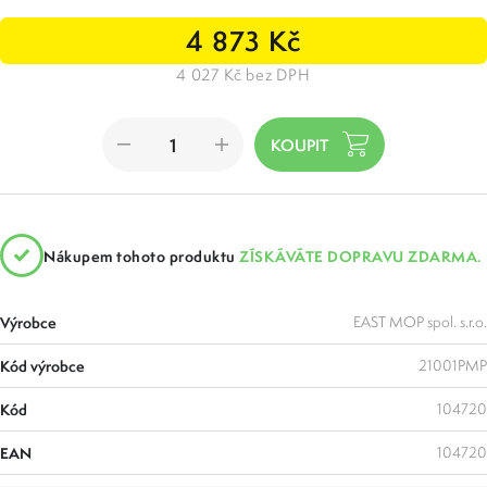
4 873 Kč
4 027 Kč bez DPH
Nákupem tohoto produktu
ZÍSKÁVÁTE DOPRAVU ZDARMA.
Výrobce
EAST MOP spol. s.r.o.
Kód výrobce
21001PMP
Kód
104720
EAN
104720