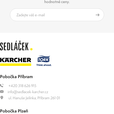
hodnotné ceny.
Pobočka Příbram
+420 318 626 915
info@sedlacek-karcher.cz
ul. Hanuše Jelínka, Příbram 261 01
Pobočka Plzeň