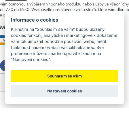
vám pomohou s výběrem vhodného produktu nebo služby ve všední dny
od 7.30 do 16.30. Vyzkoušejte prémiovou kvalitu strojů, které vám dlouho
a dobře poslouží nejen doma, ale i v zaměstnání.
Informace o cookies
Možnosti platby
Kliknutím na "Souhlasím se vším" budou uloženy
cookies funkční, analytické i marketingové - dokážeme
vám tak umožnit pohodlné používání webu, měřit
funkčnost našeho webu i vás cílit reklamou. Své
preference můžete snadno upravit kliknutím na
"Nastavení cookies".
Souhlasím se vším
Copyright © 2026 Sedláček s.r.o.
Created by
OLC Webdesign
Nastavení cookies