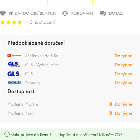
PŘIDAT DO OBLÍBENÝCH
POROVNAT
DOTAZ
10 hodnocení
Předpokládané doručení
Zásilkovna do 5 Kg
Do týdne
GLS - Výdejní místa
Do týdne
GLS
Do týdne
Toptrans
Do týdne
Dostupnost
Prodejna Příbram
Do týdne
Prodejna Plzeň
Do týdne
Nakupujete na firmu?
Napište si o lepší cenu! Klikněte ZDE.