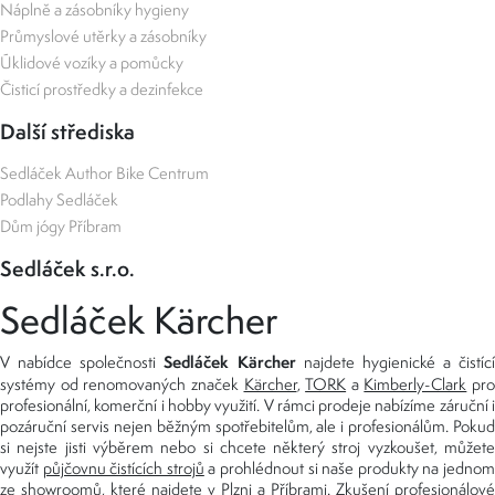
Náplně a zásobníky hygieny
Průmyslové utěrky a zásobníky
Úklidové vozíky a pomůcky
Čisticí prostředky a dezinfekce
Další střediska
Sedláček Author Bike Centrum
Podlahy Sedláček
Dům jógy Příbram
Sedláček s.r.o.
Sedláček Kärcher
Sedláček Kärcher
V nabídce společnosti
najdete hygienické a čistící
systémy od renomovaných značek
Kärcher
,
TORK
a
Kimberly-Clark
pro
profesionální, komerční i hobby využití. V rámci prodeje nabízíme záruční i
pozáruční servis nejen běžným spotřebitelům, ale i profesionálům. Pokud
si nejste jisti výběrem nebo si chcete některý stroj vyzkoušet, můžete
využít
půjčovnu čistících strojů
a prohlédnout si naše produkty na jedno
ze
showroomů
, které najdete v Plzni a Příbrami. Zkušení profesionálové