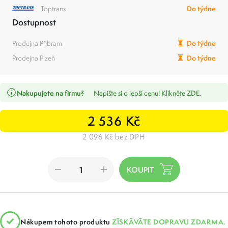
Toptrans
Do týdne
Dostupnost
Prodejna Příbram
Do týdne
Prodejna Plzeň
Do týdne
Nakupujete na firmu?
Napište si o lepší cenu! Klikněte ZDE.
2 536 Kč
2 096 Kč bez DPH
Nákupem tohoto produktu
ZÍSKÁVÁTE DOPRAVU ZDARMA.