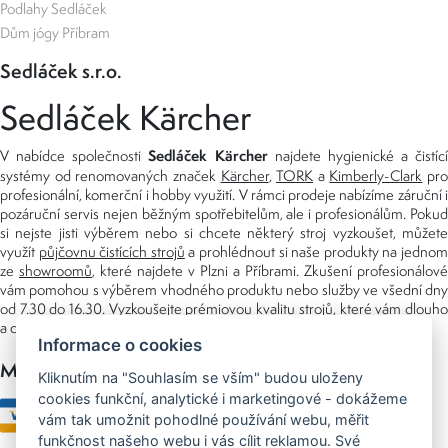
Podlahy Sedláček
Dům jógy Příbram
Sedláček s.r.o.
Sedláček Kärcher
Sedláček Kärcher
V nabídce společnosti
najdete hygienické a čistící
systémy od renomovaných značek
Kärcher
,
TORK
a
Kimberly-Clark
pro
profesionální, komerční i hobby využití. V rámci prodeje nabízíme záruční i
pozáruční servis nejen běžným spotřebitelům, ale i profesionálům. Pokud
si nejste jisti výběrem nebo si chcete některý stroj vyzkoušet, můžete
využít
půjčovnu čistících strojů
a prohlédnout si naše produkty na jedno
ze
showroomů
, které najdete v Plzni a Příbrami. Zkušení profesionálové
vám pomohou s výběrem vhodného produktu nebo služby ve všední dny
od 7.30 do 16.30. Vyzkoušejte prémiovou kvalitu strojů, které vám dlouho
a dobře poslouží nejen doma, ale i v zaměstnání.
Informace o cookies
Možnosti platby
Kliknutím na "Souhlasím se vším" budou uloženy
cookies funkční, analytické i marketingové - dokážeme
vám tak umožnit pohodlné používání webu, měřit
funkčnost našeho webu i vás cílit reklamou. Své