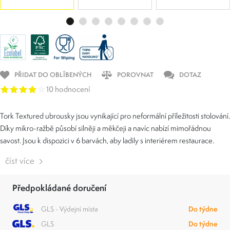
PŘIDAT DO OBLÍBENÝCH
POROVNAT
DOTAZ
10 hodnocení
​​​​​​​​​Tork Textured ubrousky jsou vynikající pro neformální příležitosti stolování.
Díky mikro-ražbě působí silněji a měkčeji a navíc nabízí mimořádnou
savost. Jsou k dispozici v 6 barvách, aby ladily s interiérem restaurace.
číst více
Předpokládané doručení
GLS - Výdejní místa
Do týdne
GLS
Do týdne