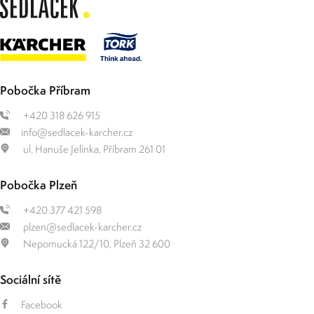
Pobočka Příbram
+420 318 626 915
info@sedlacek-karcher.cz
ul. Hanuše Jelínka, Příbram 261 01
Pobočka Plzeň
+420 377 421 598
plzen@sedlacek-karcher.cz
Nepomucká 122/10, Plzeň 32 600
Sociální sítě
Facebook