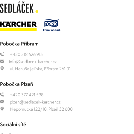
Pobočka Příbram
+420 318 626 915
info@sedlacek-karcher.cz
ul. Hanuše Jelínka, Příbram 261 01
Pobočka Plzeň
+420 377 421 598
plzen@sedlacek-karcher.cz
Nepomucká 122/10, Plzeň 32 600
Sociální sítě