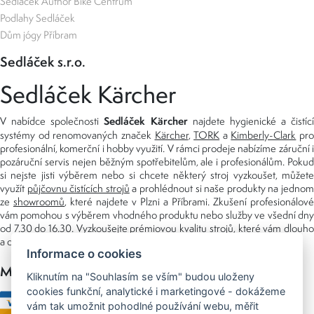
Sedláček Author Bike Centrum
Podlahy Sedláček
Dům jógy Příbram
Sedláček s.r.o.
Sedláček Kärcher
Sedláček Kärcher
V nabídce společnosti
najdete hygienické a čistící
systémy od renomovaných značek
Kärcher
,
TORK
a
Kimberly-Clark
pro
profesionální, komerční i hobby využití. V rámci prodeje nabízíme záruční i
pozáruční servis nejen běžným spotřebitelům, ale i profesionálům. Pokud
si nejste jisti výběrem nebo si chcete některý stroj vyzkoušet, můžete
využít
půjčovnu čistících strojů
a prohlédnout si naše produkty na jedno
ze
showroomů
, které najdete v Plzni a Příbrami. Zkušení profesionálové
vám pomohou s výběrem vhodného produktu nebo služby ve všední dny
od 7.30 do 16.30. Vyzkoušejte prémiovou kvalitu strojů, které vám dlouho
a dobře poslouží nejen doma, ale i v zaměstnání.
Informace o cookies
Možnosti platby
Kliknutím na "Souhlasím se vším" budou uloženy
cookies funkční, analytické i marketingové - dokážeme
vám tak umožnit pohodlné používání webu, měřit