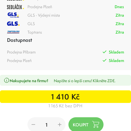
Prodejna Plzeň
Dnes
GLS - Výdejní místa
Zítra
GLS
Zítra
Toptrans
Zítra
Dostupnost
Prodejna Příbram
Skladem
Prodejna Plzeň
Skladem
Nakupujete na firmu?
Napište si o lepší cenu! Klikněte ZDE.
1 410 Kč
1 165 Kč bez DPH