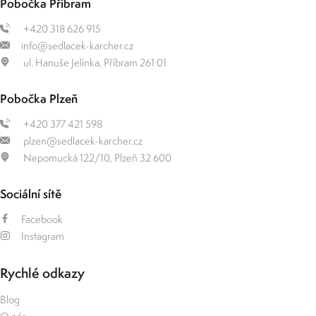
Pobočka Příbram
+420 318 626 915
info@sedlacek-karcher.cz
ul. Hanuše Jelínka, Příbram 261 01
Pobočka Plzeň
+420 377 421 598
plzen@sedlacek-karcher.cz
Nepomucká 122/10, Plzeň 32 600
Sociální sítě
Facebook
Instagram
Rychlé odkazy
Blog