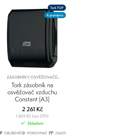
Tork TOP
K pronájmu
ZÁSOBNÍKY OSVĚŽOVAČŮ
VZDUCHU
Tork zásobník na
osvěžovač vzduchu
Constant (A3)
2 261 Kč
1 869 Kč bez DPH
Skladem
OBLÍBENÉ
POROVNAT
256011