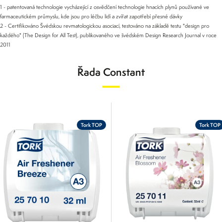
1 - patentovaná technologie vycházející z osvědčení technologie hnacích plynů používané ve
farmaceutickém průmyslu, kde jsou pro léčbu lidí a zvířat zapotřebí přesné dávky
2 - Certifikováno Švédskou revmatologickou asociací, testováno na základě testu "design pro
každého" (The Design for All Test), publikovaného ve švédském Design Research Journal v roce
2011
Řada Constant
Tork TOP
Tork TOP