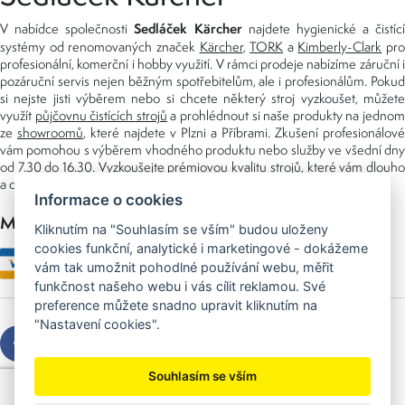
Sedláček Kärcher
V nabídce společnosti
najdete hygienické a čistící
systémy od renomovaných značek
Kärcher
,
TORK
a
Kimberly-Clark
pro
profesionální, komerční i hobby využití. V rámci prodeje nabízíme záruční i
pozáruční servis nejen běžným spotřebitelům, ale i profesionálům. Pokud
si nejste jisti výběrem nebo si chcete některý stroj vyzkoušet, můžete
využít
půjčovnu čistících strojů
a prohlédnout si naše produkty na jedno
ze
showroomů
, které najdete v Plzni a Příbrami. Zkušení profesionálové
vám pomohou s výběrem vhodného produktu nebo služby ve všední dny
od 7.30 do 16.30. Vyzkoušejte prémiovou kvalitu strojů, které vám dlouho
a dobře poslouží nejen doma, ale i v zaměstnání.
Informace o cookies
Možnosti platby
Kliknutím na "Souhlasím se vším" budou uloženy
cookies funkční, analytické i marketingové - dokážeme
vám tak umožnit pohodlné používání webu, měřit
funkčnost našeho webu i vás cílit reklamou. Své
preference můžete snadno upravit kliknutím na
"Nastavení cookies".
Souhlasím se vším
Copyright © 2026 Sedláček s.r.o.
Created by
OLC Webdesign