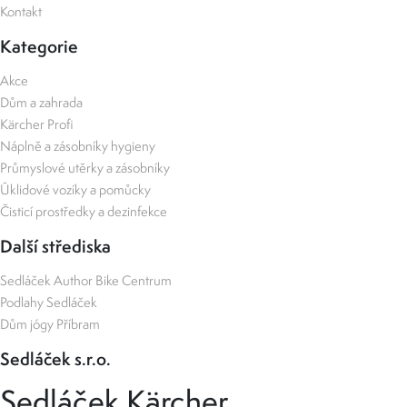
Kontakt
Kategorie
Akce
Dům a zahrada
Kärcher Profi
Náplně a zásobníky hygieny
Průmyslové utěrky a zásobníky
Úklidové vozíky a pomůcky
Čisticí prostředky a dezinfekce
Další střediska
Sedláček Author Bike Centrum
Podlahy Sedláček
Dům jógy Příbram
Sedláček s.r.o.
Sedláček Kärcher