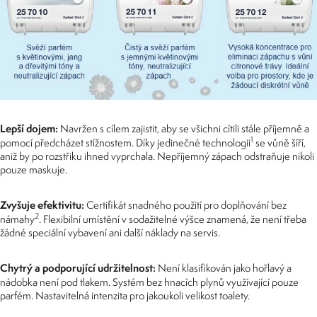
Lepší dojem:
Navržen s cílem zajistit, aby se všichni cítili stále příjemně a
1
pomocí předcházet stížnostem. Díky jedinečné technologii
se vůně šíří,
aniž by po rozstřiku ihned vyprchala. Nepříjemný zápach odstraňuje nikoli
pouze maskuje.
Zvyšuje efektivitu:
Certifikát snadného použití pro doplňování bez
2
námahy
. Flexibilní umístění v sodažitelné výšce znamená, že není třeba
žádné speciální vybavení ani další náklady na servis.
Chytrý a podporující udržitelnost:
Není klasifikován jako hořlavý a
nádobka není pod tlakem. Systém bez hnacích plynů využívající pouze
parfém. Nastavitelná intenzita pro jakoukoli velikost toalety.