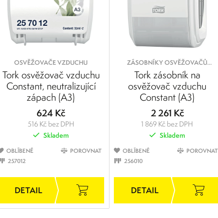
OSVĚŽOVAČE VZDUCHU
ZÁSOBNÍKY OSVĚŽOVAČŮ
VZDUCHU
Tork osvěžovač vzduchu
Tork zásobník na
Constant, neutralizující
osvěžovač vzduchu
zápach (A3)
Constant (A3)
624 Kč
2 261 Kč
516 Kč bez DPH
1 869 Kč bez DPH
Skladem
Skladem
OBLÍBENÉ
POROVNAT
OBLÍBENÉ
POROVNAT
257012
256010