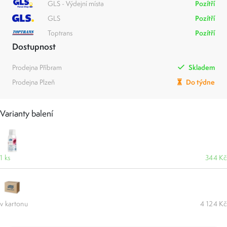
GLS - Výdejní místa
Pozítří
GLS
Pozítří
Toptrans
Pozítří
Dostupnost
Prodejna Příbram
Skladem
Prodejna Plzeň
Do týdne
Varianty balení
1 ks
344 Kč
v kartonu
4 124 Kč