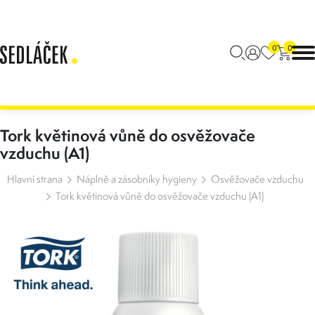
0
0
Tork květinová vůně do osvěžovače
vzduchu (A1)
Hlavní strana
Náplně a zásobníky hygieny
Osvěžovače vzduchu
Tork květinová vůně do osvěžovače vzduchu (A1)