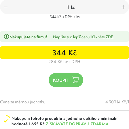
ks
344 Kč s DPH / ks
Nakupujete na firmu?
Napište si o lepší cenu! Klikněte ZDE.
344 Kč
284 Kč bez DPH
Cena za měrnou jednotku
4 909,14 Kč/l
Nákupem tohoto produktu a jednoho dalšího v minimální
hodnotě 1 655 Kč
ZÍSKÁVÁTE DOPRAVU ZDARMA.