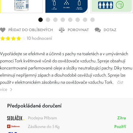
PŘIDAT DO OBLÍBENÝCH
POROVNAT
DOTAZ
10 hodnocení
Vypořádejte se efektivně a účinně s pachy na toaletách a v umývárnách
pomocí Tork květinové vůně do osvěžovače vzduchu. Spreje obsahují
koncentrované parfemované oleje a složky neutralizující pachy. Díky tomu
eliminují nepříjemný zápach a dlouhodobě osvěžují vzduch. Spreje lze
použít v elektronickém zásobníku na osvěžovače vzduchu Tork.
číst
více
Předpokládané doručení
Prodejna Příbram
Zítra
Zásilkovna do 5 Kg
Pozítří