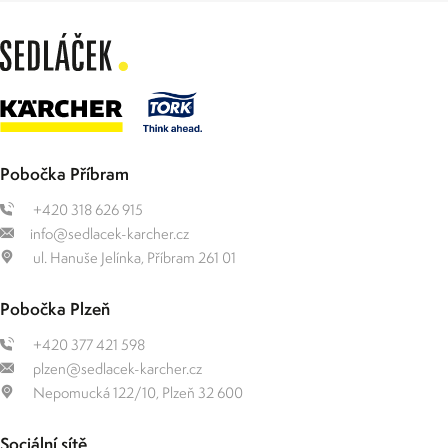
Pobočka Příbram
+420 318 626 915
info@sedlacek-karcher.cz
ul. Hanuše Jelínka, Příbram 261 01
Pobočka Plzeň
+420 377 421 598
plzen@sedlacek-karcher.cz
Nepomucká 122/10, Plzeň 32 600
Sociální sítě