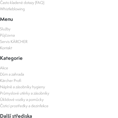
Často kladené dotazy (FAQ)
Whistleblowing
Menu
Služby
Půjčovna
Servis KÄRCHER
Kontakt
Kategorie
Akce
Dům a zahrada
Kärcher Profi
Náplně a zásobníky hygieny
Průmyslové utěrky a zásobníky
Úklidové vozíky a pomůcky
Čisticí prostředky a dezinfekce
Další střediska