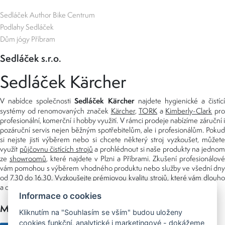
Sedláček Author Bike Centrum
Podlahy Sedláček
Dům jógy Příbram
Sedláček s.r.o.
Sedláček Kärcher
Sedláček Kärcher
V nabídce společnosti
najdete hygienické a čistící
systémy od renomovaných značek
Kärcher
,
TORK
a
Kimberly-Clark
pro
profesionální, komerční i hobby využití. V rámci prodeje nabízíme záruční i
pozáruční servis nejen běžným spotřebitelům, ale i profesionálům. Pokud
si nejste jisti výběrem nebo si chcete některý stroj vyzkoušet, můžete
využít
půjčovnu čistících strojů
a prohlédnout si naše produkty na jedno
ze
showroomů
, které najdete v Plzni a Příbrami. Zkušení profesionálové
vám pomohou s výběrem vhodného produktu nebo služby ve všední dny
od 7.30 do 16.30. Vyzkoušejte prémiovou kvalitu strojů, které vám dlouho
a dobře poslouží nejen doma, ale i v zaměstnání.
Informace o cookies
Možnosti platby
Kliknutím na "Souhlasím se vším" budou uloženy
cookies funkční, analytické i marketingové - dokážeme