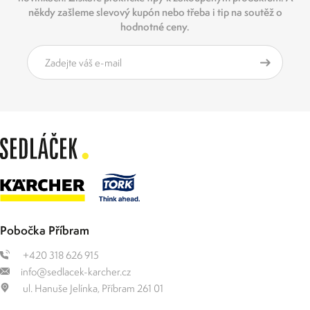
někdy zašleme slevový kupón nebo třeba i tip na soutěž o
hodnotné ceny.
Pobočka Příbram
+420 318 626 915
info@sedlacek-karcher.cz
ul. Hanuše Jelínka, Příbram 261 01