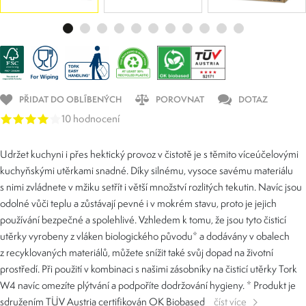
PŘIDAT DO OBLÍBENÝCH
POROVNAT
DOTAZ
10 hodnocení
Udržet kuchyni i přes hektický provoz v čistotě je s těmito víceúčelovými
kuchyňskými utěrkami snadné. Díky silnému, vysoce savému materiálu
s nimi zvládnete v mžiku setřít i větší množství rozlitých tekutin. Navíc jsou
odolné vůči teplu a zůstávají pevné i v mokrém stavu, proto je jejich
používání bezpečné a spolehlivé. Vzhledem k tomu, že jsou tyto čisticí
utěrky vyrobeny z vláken biologického původu* a dodávány v obalech
z recyklovaných materiálů, můžete snížit také svůj dopad na životní
prostředí. Při použití v kombinaci s našimi zásobníky na čisticí utěrky Tork
W4 navíc omezíte plýtvání a podpoříte dodržování hygieny. * Produkt je
sdružením TÜV Austria certifikován OK Biobased
číst více