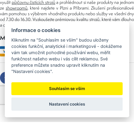
využít
půjčovnu čistících strojů
a prohlédnout si naše produkty na jedno
ze
showroomů
, které najdete v Plzni a Příbrami. Zkušení profesionálové
vám pomohou s výběrem vhodného produktu nebo služby ve všední dny
od 7.30 do 16.30. Vyzkoušejte prémiovou kvalitu strojů, které vám dlouho
a dobře poslouží nejen doma, ale i v zaměstnání.
Informace o cookies
Možnosti platby
Kliknutím na "Souhlasím se vším" budou uloženy
cookies funkční, analytické i marketingové - dokážeme
vám tak umožnit pohodlné používání webu, měřit
funkčnost našeho webu i vás cílit reklamou. Své
preference můžete snadno upravit kliknutím na
"Nastavení cookies".
Souhlasím se vším
Copyright © 2026 Sedláček s.r.o.
Created by
OLC Webdesign
Nastavení cookies