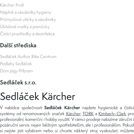
Kärcher Profi
Náplně a zásobníky hygieny
Průmyslové utěrky a zásobníky
Úklidové vozíky a pomůcky
Čisticí prostředky a dezinfekce
Další střediska
Sedláček Author Bike Centrum
Podlahy Sedláček
Dům jógy Příbram
Sedláček s.r.o.
Sedláček Kärcher
Sedláček Kärcher
V nabídce společnosti
najdete hygienické a čistící
systémy od renomovaných značek
Kärcher
,
TORK
a
Kimberly-Clark
pro
profesionální, komerční i hobby využití. V rámci prodeje nabízíme záruční i
pozáruční servis nejen běžným spotřebitelům, ale i profesionálům. Pokud
si nejste jisti výběrem nebo si chcete některý stroj vyzkoušet, můžete