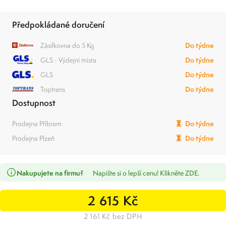
Předpokládané doručení
Zásilkovna do 5 Kg
Do týdne
GLS - Výdejní místa
Do týdne
GLS
Do týdne
Toptrans
Do týdne
Dostupnost
Prodejna Příbram
Do týdne
Prodejna Plzeň
Do týdne
Nakupujete na firmu?
Napište si o lepší cenu! Klikněte ZDE.
2 615 Kč
2 161 Kč bez DPH