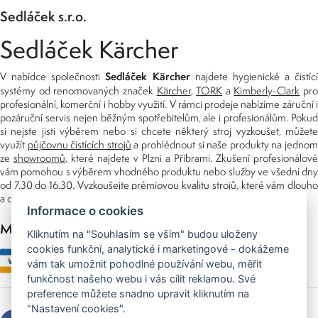
Sedláček s.r.o.
Sedláček Kärcher
Sedláček Kärcher
V nabídce společnosti
najdete hygienické a čistící
systémy od renomovaných značek
Kärcher
,
TORK
a
Kimberly-Clark
pro
profesionální, komerční i hobby využití. V rámci prodeje nabízíme záruční i
pozáruční servis nejen běžným spotřebitelům, ale i profesionálům. Pokud
si nejste jisti výběrem nebo si chcete některý stroj vyzkoušet, můžete
využít
půjčovnu čistících strojů
a prohlédnout si naše produkty na jedno
ze
showroomů
, které najdete v Plzni a Příbrami. Zkušení profesionálové
vám pomohou s výběrem vhodného produktu nebo služby ve všední dny
od 7.30 do 16.30. Vyzkoušejte prémiovou kvalitu strojů, které vám dlouho
a dobře poslouží nejen doma, ale i v zaměstnání.
Informace o cookies
Možnosti platby
Kliknutím na "Souhlasím se vším" budou uloženy
cookies funkční, analytické i marketingové - dokážeme
vám tak umožnit pohodlné používání webu, měřit
funkčnost našeho webu i vás cílit reklamou. Své
preference můžete snadno upravit kliknutím na
"Nastavení cookies".