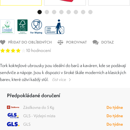
PŘIDAT DO OBLÍBENÝCH
POROVNAT
DOTAZ
10 hodnocení
Tork koktejlové ubrousky jsou ideální do barů a kaváren, kde se podávají
sendviče a nápoje. Jsou k dispozici v široké škále moderních a klasických
barev, které oživí každý stůl.
číst více
Předpokládané doručení
Zásilkovna do 5 Kg
Do týdne
GLS - Výdejní místa
Do týdne
GLS
Do týdne