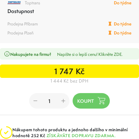
Toptrans
Do týdne
Dostupnost
Prodejna Příbram
Do týdne
Prodejna Plzeň
Do týdne
Nakupujete na firmu?
Napište si o lepší cenu! Klikněte ZDE.
1 747 Kč
1 444 Kč bez DPH
Nákupem tohoto produktu a jednoho dalšího v minimální
hodnotě 252 Kč
ZÍSKÁVÁTE DOPRAVU ZDARMA.