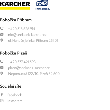
Pobočka Příbram
+420 318 626 915
info@sedlacek-karcher.cz
ul. Hanuše Jelínka, Příbram 261 01
Pobočka Plzeň
+420 377 421 598
plzen@sedlacek-karcher.cz
Nepomucká 122/10, Plzeň 32 600
Sociální sítě
Facebook
Instagram