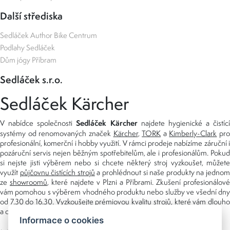
Další střediska
Sedláček Author Bike Centrum
Podlahy Sedláček
Dům jógy Příbram
Sedláček s.r.o.
Sedláček Kärcher
Sedláček Kärcher
V nabídce společnosti
najdete hygienické a čistící
systémy od renomovaných značek
Kärcher
,
TORK
a
Kimberly-Clark
pro
profesionální, komerční i hobby využití. V rámci prodeje nabízíme záruční i
pozáruční servis nejen běžným spotřebitelům, ale i profesionálům. Pokud
si nejste jisti výběrem nebo si chcete některý stroj vyzkoušet, můžete
využít
půjčovnu čistících strojů
a prohlédnout si naše produkty na jedno
ze
showroomů
, které najdete v Plzni a Příbrami. Zkušení profesionálové
vám pomohou s výběrem vhodného produktu nebo služby ve všední dny
od 7.30 do 16.30. Vyzkoušejte prémiovou kvalitu strojů, které vám dlouho
a dobře poslouží nejen doma, ale i v zaměstnání.
Informace o cookies