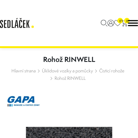
0
0
Rohož RINWELL
Hlavní strana
Úklidové vozíky a pomůcky
Čisticí rohože
Rohož RINWELL