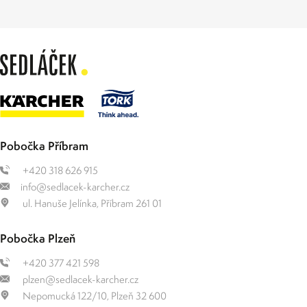
Pobočka Příbram
+420 318 626 915
info@sedlacek-karcher.cz
ul. Hanuše Jelínka, Příbram 261 01
Pobočka Plzeň
+420 377 421 598
plzen@sedlacek-karcher.cz
Nepomucká 122/10, Plzeň 32 600