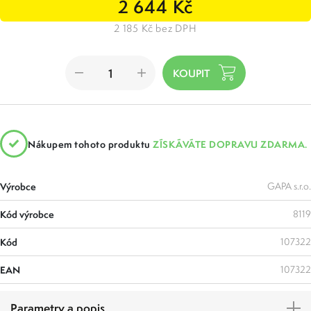
2 644 Kč
2 185 Kč bez DPH
Nákupem tohoto produktu
ZÍSKÁVÁTE DOPRAVU ZDARMA.
Výrobce
GAPA s.r.o.
Kód výrobce
8119
Kód
107322
EAN
107322
Parametry a popis