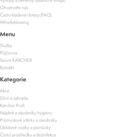
Výhody a benefity našeho e-shopu
Ohodnoťte nás
Často kladené dotazy (FAQ)
Whistleblowing
Menu
Služby
Půjčovna
Servis KÄRCHER
Kontakt
Kategorie
Akce
Dům a zahrada
Kärcher Profi
Náplně a zásobníky hygieny
Průmyslové utěrky a zásobníky
Úklidové vozíky a pomůcky
Čisticí prostředky a dezinfekce