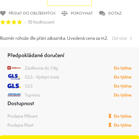
PŘIDAT DO OBLÍBENÝCH
POROVNAT
DOTAZ
10 hodnocení
Rozměr rohože dle přání zákazníka. Uvedená cena za m2.
číst více
Předpokládané doručení
Zásilkovna do 5 Kg
Do týdne
GLS - Výdejní místa
Do týdne
GLS
Do týdne
Toptrans
Do týdne
Dostupnost
Prodejna Příbram
Do týdne
Prodejna Plzeň
Do týdne