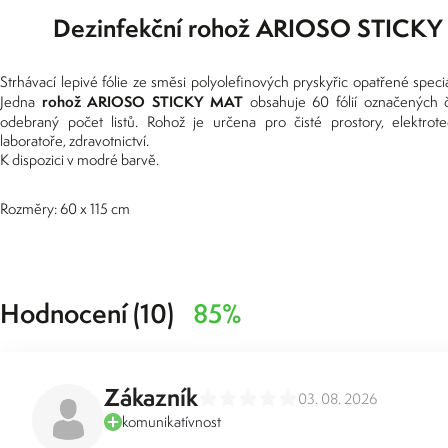
Dezinfekční rohož ARIOSO STICK
Strhávací lepivé fólie ze směsi polyolefinových pryskyřic opatřené speciál
rohož
ARIOSO STICKY MAT
Jedna
obsahuje 60 fólií označených č
odebraný počet listů. Rohož je určena pro čisté prostory, elektrot
laboratoře, zdravotnictví.
K dispozici v modré barvě.
Rozměry:
60 x 115 cm
Hodnocení (10)
85%
Zákazník
03. 08. 2026
komunikatívnost