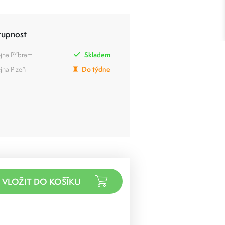
tupnost
jna Příbram
Skladem
jna Plzeň
Do týdne