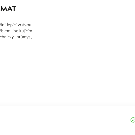
Y MAT
ní lepící vrstvou.
íslem indikujícím
echnický průmysl,