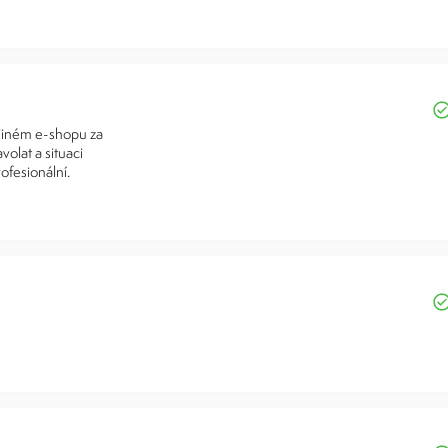
 jiném e-shopu za
volat a situaci
ofesionální.