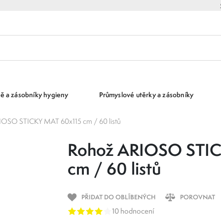
ě a zásobníky hygieny
Průmyslové utěrky a zásobníky
IOSO STICKY MAT 60x115 cm / 60 listů
Rohož ARIOSO STI
cm / 60 listů
PŘIDAT DO OBLÍBENÝCH
POROVNAT
10 hodnocení