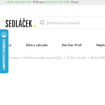
+420 318 626 915
Příbram
+420 377 421 598
Plzeň
Akce
Dům a zahrada
Kärcher Profi
Nápln
Hlavní strana
Úklidové vozíky a pomůcky
Čisticí rohože
Rohož AR