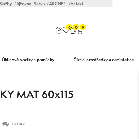
Služby
Půjčovna
Servis KÄRCHER
Kontakt
0
0
0
Úklidové vozíky a pomůcky
Čisticí prostředky a dezinfekce
CKY MAT 60x115
DOTAZ