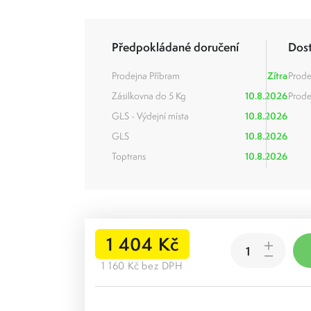
Předpokládané doručení
Dos
Prodejna Příbram
Zítra
Prode
Zásilkovna do 5 Kg
10.8.2026
Prode
GLS - Výdejní místa
10.8.2026
GLS
10.8.2026
Toptrans
10.8.2026
1 404 Kč
1 160 Kč bez DPH