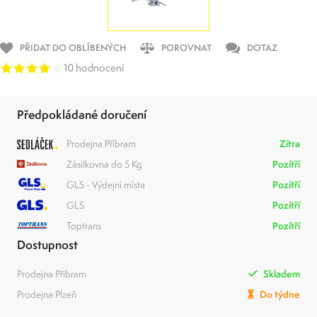
PŘIDAT DO OBLÍBENÝCH
POROVNAT
DOTAZ
10 hodnocení
Předpokládané doručení
Prodejna Příbram
Zítra
Zásilkovna do 5 Kg
Pozítří
GLS - Výdejní místa
Pozítří
GLS
Pozítří
Toptrans
Pozítří
Dostupnost
Prodejna Příbram
Skladem
Prodejna Plzeň
Do týdne