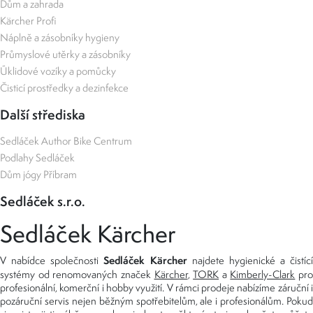
Dům a zahrada
Kärcher Profi
Náplně a zásobníky hygieny
Průmyslové utěrky a zásobníky
Úklidové vozíky a pomůcky
Čisticí prostředky a dezinfekce
Další střediska
Sedláček Author Bike Centrum
Podlahy Sedláček
Dům jógy Příbram
Sedláček s.r.o.
Sedláček Kärcher
Sedláček Kärcher
V nabídce společnosti
najdete hygienické a čistící
systémy od renomovaných značek
Kärcher
,
TORK
a
Kimberly-Clark
pro
profesionální, komerční i hobby využití. V rámci prodeje nabízíme záruční i
pozáruční servis nejen běžným spotřebitelům, ale i profesionálům. Pokud