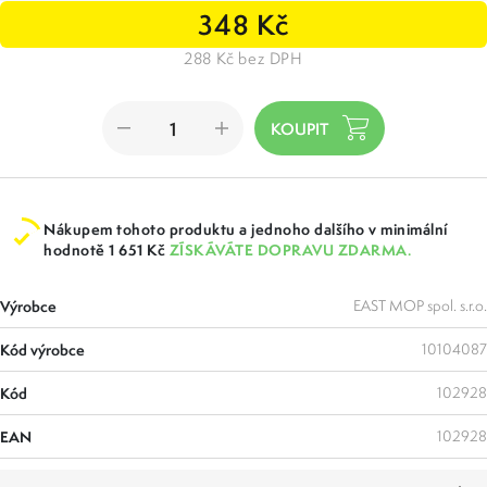
348 Kč
288 Kč bez DPH
Nákupem tohoto produktu a jednoho dalšího v minimální
hodnotě 1 651 Kč
ZÍSKÁVÁTE DOPRAVU ZDARMA.
Výrobce
EAST MOP spol. s.r.o.
Kód výrobce
10104087
Kód
102928
EAN
102928