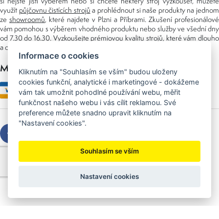
si nejste jisti výběrem nebo si chcete některý stroj vyzkoušet, můžete
využít
půjčovnu čistících strojů
a prohlédnout si naše produkty na jedno
ze
showroomů
, které najdete v Plzni a Příbrami. Zkušení profesionálové
vám pomohou s výběrem vhodného produktu nebo služby ve všední dny
od 7.30 do 16.30. Vyzkoušejte prémiovou kvalitu strojů, které vám dlouho
a dobře poslouží nejen doma, ale i v zaměstnání.
Informace o cookies
Možnosti platby
Kliknutím na "Souhlasím se vším" budou uloženy
cookies funkční, analytické i marketingové - dokážeme
vám tak umožnit pohodlné používání webu, měřit
funkčnost našeho webu i vás cílit reklamou. Své
preference můžete snadno upravit kliknutím na
"Nastavení cookies".
Souhlasím se vším
Copyright © 2026 Sedláček s.r.o.
Created by
OLC Webdesign
Nastavení cookies