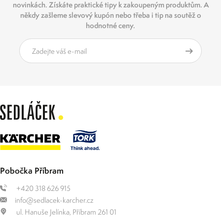
novinkách. Získáte praktické tipy k zakoupeným produktům. A
někdy zašleme slevový kupón nebo třeba i tip na soutěž o
hodnotné ceny.
Pobočka Příbram
+420 318 626 915
info@sedlacek-karcher.cz
ul. Hanuše Jelínka, Příbram 261 01