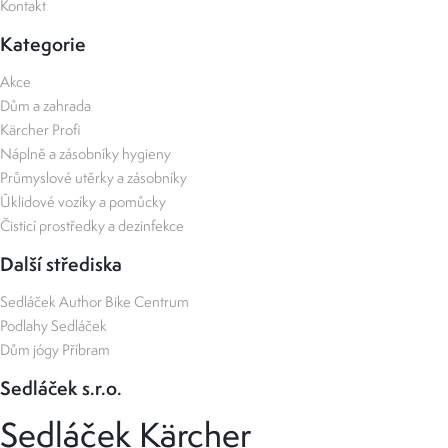
Kontakt
Kategorie
Akce
Dům a zahrada
Kärcher Profi
Náplně a zásobníky hygieny
Průmyslové utěrky a zásobníky
Úklidové vozíky a pomůcky
Čisticí prostředky a dezinfekce
Další střediska
Sedláček Author Bike Centrum
Podlahy Sedláček
Dům jógy Příbram
Sedláček s.r.o.
Sedláček Kärcher