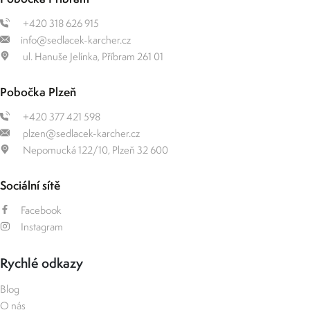
+420 318 626 915
info@sedlacek-karcher.cz
ul. Hanuše Jelínka, Příbram 261 01
Pobočka Plzeň
+420 377 421 598
plzen@sedlacek-karcher.cz
Nepomucká 122/10, Plzeň 32 600
Sociální sítě
Facebook
Instagram
Rychlé odkazy
Blog
O nás