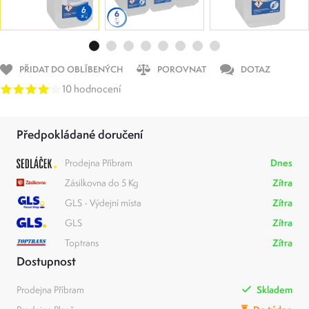
PŘIDAT DO OBLÍBENÝCH
POROVNAT
DOTAZ
10 hodnocení
Předpokládané doručení
Prodejna Příbram
Dnes
Zásilkovna do 5 Kg
Zítra
GLS - Výdejní místa
Zítra
GLS
Zítra
Toptrans
Zítra
Dostupnost
Prodejna Příbram
Skladem