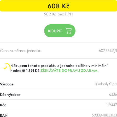
608 Kč
502 Kč bez DPH
Cena za měrnou jednotku
607,75 Kč/l
Nákupem tohoto produktu a jednoho dalšího v minimální
hodnotě 1 391 Kč
ZÍSKÁVÁTE DOPRAVU ZDARMA.
Výrobce
Kimberly Clark
Kód výrobce
6336
Kód
119447
EAN
5033848033133