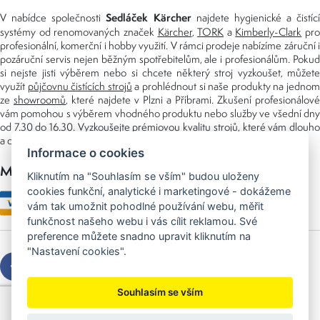
Sedláček Kärcher
V nabídce společnosti
najdete hygienické a čistící
systémy od renomovaných značek
Kärcher
,
TORK
a
Kimberly-Clark
pro
profesionální, komerční i hobby využití. V rámci prodeje nabízíme záruční i
pozáruční servis nejen běžným spotřebitelům, ale i profesionálům. Pokud
si nejste jisti výběrem nebo si chcete některý stroj vyzkoušet, můžete
využít
půjčovnu čistících strojů
a prohlédnout si naše produkty na jedno
ze
showroomů
, které najdete v Plzni a Příbrami. Zkušení profesionálové
vám pomohou s výběrem vhodného produktu nebo služby ve všední dny
od 7.30 do 16.30. Vyzkoušejte prémiovou kvalitu strojů, které vám dlouho
a dobře poslouží nejen doma, ale i v zaměstnání.
Informace o cookies
Možnosti platby
Kliknutím na "Souhlasím se vším" budou uloženy
cookies funkční, analytické i marketingové - dokážeme
vám tak umožnit pohodlné používání webu, měřit
funkčnost našeho webu i vás cílit reklamou. Své
preference můžete snadno upravit kliknutím na
"Nastavení cookies".
Souhlasím se vším
Copyright © 2026 Sedláček s.r.o.
Created by
OLC Webdesign