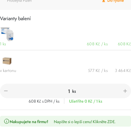
Prodejna Plzeň
Do týdne
Varianty balení
1 ks
608 Kč / ks
608 Kč
v kartonu
577 Kč / ks
3 464 Kč
ks
Ušetříte 0 Kč / 1 ks
608 Kč s DPH / ks
Nakupujete na firmu?
Napište si o lepší cenu! Klikněte ZDE.