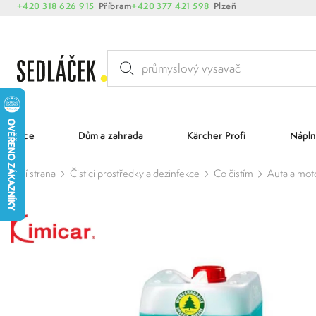
+420 318 626 915
Příbram
+420 377 421 598
Plzeň
Akce
Dům a zahrada
Kärcher Profi
Nápln
Hlavní strana
Čisticí prostředky a dezinfekce
Co čistím
Auta a moto