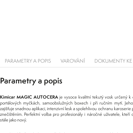
PARAMETRY A POPIS
VAROVÁNÍ
DOKUMENTY KE 
Parametry a popis
Kimicar MAGIC AUTOCERA
je vysoce kvalitní tekutý vosk určený k 
portálových myčkách, samoobslužných boxech i při ručním mytí. Jeho
zajišťuje snadnou aplikaci, intenzivní lesk a spolehlivou ochranu karoserie 
znečištěním. Perfektní volba pro profesionály i náročné uživatele, kteří c
stále jako nový.