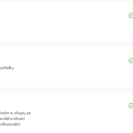
 pořádku
 jiném e-shopu za
volat a situaci
ofesionální.