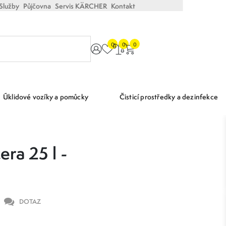
Služby
Půjčovna
Servis KÄRCHER
Kontakt
0
0
0
Úklidové vozíky a pomůcky
Čisticí prostředky a dezinfekce
ra 25 l -
DOTAZ