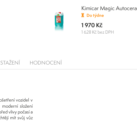
Kimicar Magic Autocera 1
Do týdne
1 970 Kč
1 628 Kč bez DPH
STAŽENÍ
HODNOCENÍ
ošetření vozidel v
 moderní složení
před vlivy počasí a
htějí mít svůj vůz