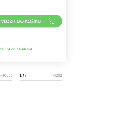
DOPRAVU ZDARMA.
0410025
Kód
114282