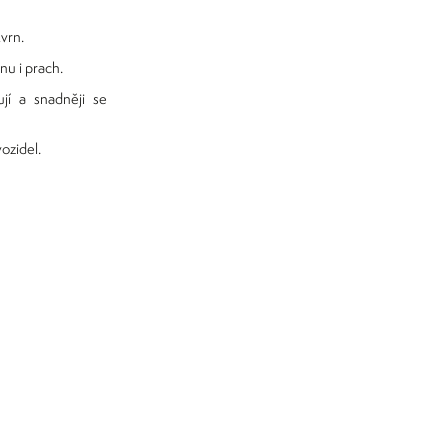
vrn.
nu i prach.
jí a snadněji se
ozidel.