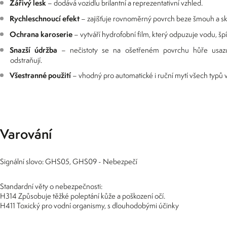
Zářivý lesk
– dodává vozidlu brilantní a reprezentativní vzhled.
Rychleschnoucí efekt
– zajišťuje rovnoměrný povrch beze šmouh a sk
Ochrana karoserie
– vytváří hydrofobní film, který odpuzuje vodu, špí
Snazší údržba
– nečistoty se na ošetřeném povrchu hůře usazu
odstraňují.
Všestranné použití
– vhodný pro automatické i ruční mytí všech typů v
Varování
Signální slovo: GHS05, GHS09 - Nebezpečí
Standardní věty o nebezpečnosti:
H314 Způsobuje těžké poleptání kůže a poškození očí.
H411 Toxický pro vodní organismy, s dlouhodobými účinky