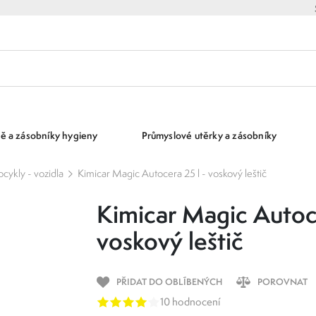
ě a zásobníky hygieny
Průmyslové utěrky a zásobníky
cykly - vozidla
Kimicar Magic Autocera 25 l - voskový leštič
Kimicar Magic Autoce
voskový leštič
PŘIDAT DO OBLÍBENÝCH
POROVNAT
10 hodnocení