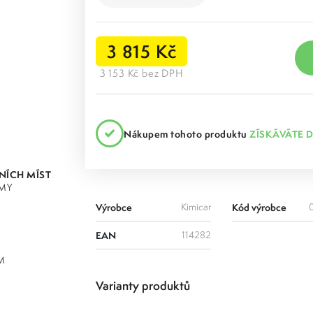
3 815 Kč
3 153 Kč bez DPH
Nákupem tohoto produktu
ZÍSKÁVÁTE 
JNÍCH MÍST
MY
Výrobce
Kimicar
Kód výrobce
EAN
114282
M
Varianty produktů