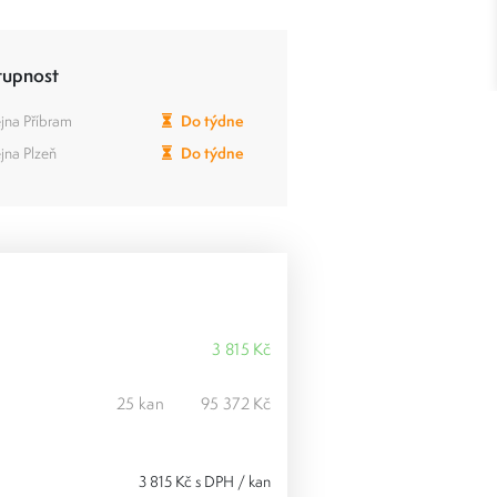
tupnost
jna Příbram
Do týdne
jna Plzeň
Do týdne
3 815 Kč
25 kan
95 372 Kč
3 815 Kč s DPH / kan