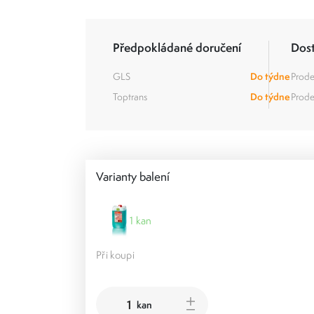
Předpokládané doručení
Dos
GLS
Do týdne
Prode
Toptrans
Do týdne
Prode
Varianty balení
1 kan
Při koupi
kan