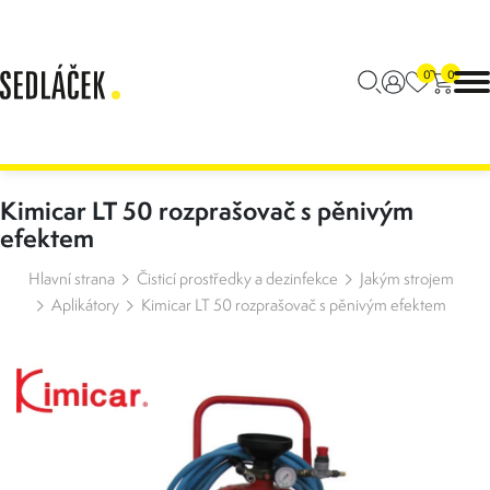
0
0
Kimicar LT 50 rozprašovač s pěnivým
efektem
Hlavní strana
Čisticí prostředky a dezinfekce
Jakým strojem
Aplikátory
Kimicar LT 50 rozprašovač s pěnivým efektem