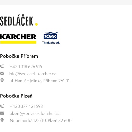
Pobočka Příbram
+420 318 626 915
info@sedlacek-karcher.cz
ul. Hanuše Jelínka, Příbram 261 01
Pobočka Plzeň
+420 377 421 598
plzen@sedlacek-karcher.cz
Nepomucká 122/10, Plzeň 32 600