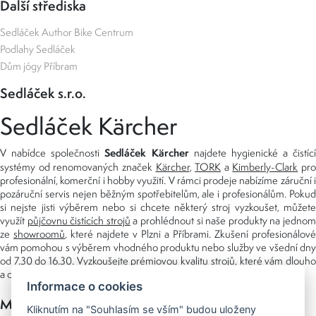
Další střediska
Sedláček Author Bike Centrum
Podlahy Sedláček
Dům jógy Příbram
Sedláček s.r.o.
Sedláček Kärcher
Sedláček Kärcher
V nabídce společnosti
najdete hygienické a čistící
systémy od renomovaných značek
Kärcher
,
TORK
a
Kimberly-Clark
pro
profesionální, komerční i hobby využití. V rámci prodeje nabízíme záruční i
pozáruční servis nejen běžným spotřebitelům, ale i profesionálům. Pokud
si nejste jisti výběrem nebo si chcete některý stroj vyzkoušet, můžete
využít
půjčovnu čistících strojů
a prohlédnout si naše produkty na jedno
ze
showroomů
, které najdete v Plzni a Příbrami. Zkušení profesionálové
vám pomohou s výběrem vhodného produktu nebo služby ve všední dny
od 7.30 do 16.30. Vyzkoušejte prémiovou kvalitu strojů, které vám dlouho
a dobře poslouží nejen doma, ale i v zaměstnání.
Informace o cookies
Možnosti platby
Kliknutím na "Souhlasím se vším" budou uloženy