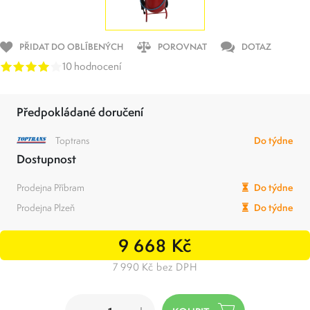
PŘIDAT DO OBLÍBENÝCH
POROVNAT
DOTAZ
10 hodnocení
Předpokládané doručení
Toptrans
Do týdne
Dostupnost
Prodejna Příbram
Do týdne
Prodejna Plzeň
Do týdne
9 668 Kč
7 990 Kč bez DPH