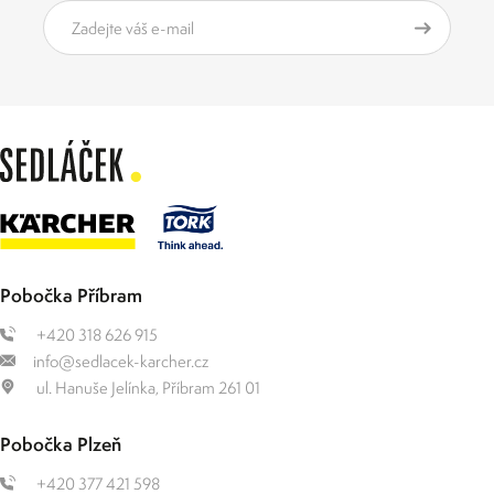
Pobočka Příbram
+420 318 626 915
info@sedlacek-karcher.cz
ul. Hanuše Jelínka, Příbram 261 01
Pobočka Plzeň
+420 377 421 598