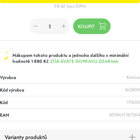
98 Kč bez DPH
Nákupem tohoto produktu a jednoho dalšího v minimální
hodnotě 1 880 Kč
ZÍSKÁVÁTE DOPRAVU ZDARMA.
Výrobce
Kimicar
Kód výrobce
360800
Kód
117600
EAN
8018637367504
Varianty produktů