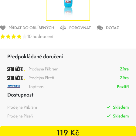
PŘIDAT DO OBLÍBENÝCH
POROVNAT
DOTAZ
10 hodnocení
Předpokládané doručení
Prodejna Příbram
Zítra
Prodejna Plzeň
Zítra
Toptrans
Pozítří
Dostupnost
Prodejna Příbram
Skladem
Prodejna Plzeň
Skladem
119 Kč