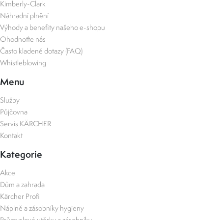
Kimberly-Clark
Náhradní plnění
Výhody a benefity našeho e-shopu
Ohodnoťte nás
Často kladené dotazy (FAQ)
Whistleblowing
Menu
Služby
Půjčovna
Servis KÄRCHER
Kontakt
Kategorie
Akce
Dům a zahrada
Kärcher Profi
Náplně a zásobníky hygieny
Průmyslové utěrky a zásobníky