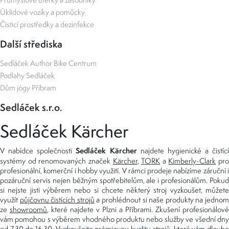
Úklidové vozíky a pomůcky
Čisticí prostředky a dezinfekce
Další střediska
Sedláček Author Bike Centrum
Podlahy Sedláček
Dům jógy Příbram
Sedláček s.r.o.
Sedláček Kärcher
Sedláček Kärcher
V nabídce společnosti
najdete hygienické a čistící
systémy od renomovaných značek
Kärcher
,
TORK
a
Kimberly-Clark
pro
profesionální, komerční i hobby využití. V rámci prodeje nabízíme záruční i
pozáruční servis nejen běžným spotřebitelům, ale i profesionálům. Pokud
si nejste jisti výběrem nebo si chcete některý stroj vyzkoušet, můžete
využít
půjčovnu čistících strojů
a prohlédnout si naše produkty na jedno
ze
showroomů
, které najdete v Plzni a Příbrami. Zkušení profesionálové
vám pomohou s výběrem vhodného produktu nebo služby ve všední dny
od 7.30 do 16.30. Vyzkoušejte prémiovou kvalitu strojů, které vám dlouho