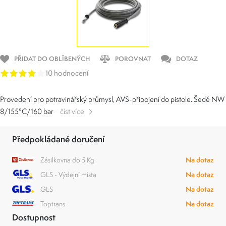
PŘIDAT DO OBLÍBENÝCH
POROVNAT
DOTAZ
10 hodnocení
Provedení pro potravinářský průmysl, AVS-připojení do pistole. Šedé NW
8/155°C/160 bar
číst více
Předpokládané doručení
Zásilkovna do 5 Kg
Na dotaz
GLS - Výdejní místa
Na dotaz
GLS
Na dotaz
Toptrans
Na dotaz
Dostupnost