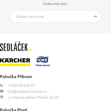
hodnotné ceny.
Pobočka Příbram
+420 318 626 915
info@sedlacek-karcher.cz
ul. Hanuše Jelínka, Příbram 261 01
Pobočka Plzeň