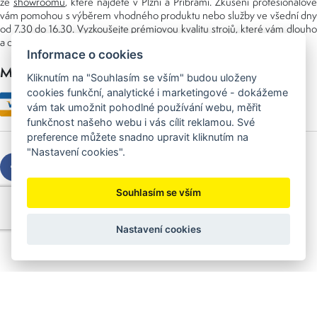
ze
showroomů
, které najdete v Plzni a Příbrami. Zkušení profesionálové
vám pomohou s výběrem vhodného produktu nebo služby ve všední dny
od 7.30 do 16.30. Vyzkoušejte prémiovou kvalitu strojů, které vám dlouho
a dobře poslouží nejen doma, ale i v zaměstnání.
Informace o cookies
Možnosti platby
Kliknutím na "Souhlasím se vším" budou uloženy
cookies funkční, analytické i marketingové - dokážeme
vám tak umožnit pohodlné používání webu, měřit
funkčnost našeho webu i vás cílit reklamou. Své
preference můžete snadno upravit kliknutím na
"Nastavení cookies".
Souhlasím se vším
Copyright © 2026 Sedláček s.r.o.
Created by
OLC Webdesign
Nastavení cookies