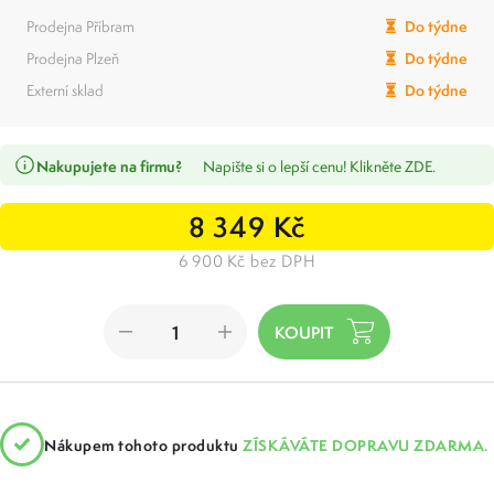
Prodejna Příbram
Do týdne
Prodejna Plzeň
Do týdne
Externí sklad
Do týdne
Nakupujete na firmu?
Napište si o lepší cenu! Klikněte ZDE.
8 349 Kč
6 900 Kč bez DPH
Nákupem tohoto produktu
ZÍSKÁVÁTE DOPRAVU ZDARMA.