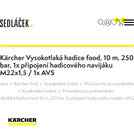
0
0
Kärcher Vysokotlaká hadice food, 10 m, 250
bar, 1x připojení hadicového navijáku
M22x1,5 / 1x AVS
trana
Kärcher Profi
Vysokotlaké čističe
Příslušenství pro vysokotlaké
Vysokotlaké hadice
Provedení pro potravinářství
okotlaká hadice food, 10 m, 250 bar, 1x připojení hadicového navijáku M22