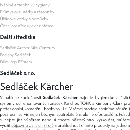
Náplně a zásobníky hygieny
Průmyslové utěrky a zásobníky
Úklidové vozíky a pomůcky
Čisticí prostředky a dezinfekce
Další střediska
Sedláček Author Bike Centrum
Podlahy Sedláček
Dům jógy Příbram
Sedláček s.r.o.
Sedláček Kärcher
Sedláček Kärcher
V nabídce společnosti
najdete hygienické a čistící
systémy od renomovaných značek
Kärcher
,
TORK
a
Kimberly-Clark
pro
profesionální, komerční i hobby využití. V rámci prodeje nabízíme záruční i
pozáruční servis nejen běžným spotřebitelům, ale i profesionálům. Pokud
si nejste jisti výběrem nebo si chcete některý stroj vyzkoušet, můžete
využít
půjčovnu čistících strojů
a prohlédnout si naše produkty na jedno