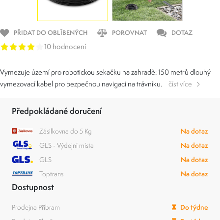
PŘIDAT DO OBLÍBENÝCH
POROVNAT
DOTAZ
10 hodnocení
Vymezuje území pro robotickou sekačku na zahradě: 150 metrů dlouhý
vymezovací kabel pro bezpečnou navigaci na trávníku.
číst více
Předpokládané doručení
Zásilkovna do 5 Kg
Na dotaz
GLS - Výdejní místa
Na dotaz
GLS
Na dotaz
Toptrans
Na dotaz
Dostupnost
Prodejna Příbram
Do týdne