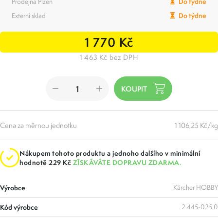
Prodejna Plzeň
Do týdne
Externí sklad
Do týdne
1 770 Kč
1 463 Kč bez DPH
Cena za měrnou jednotku
1 106,25 Kč/kg
Nákupem tohoto produktu a jednoho dalšího v minimální
hodnotě 229 Kč
ZÍSKÁVÁTE DOPRAVU ZDARMA.
Výrobce
Kärcher HOBBY
Kód výrobce
2.445-025.0