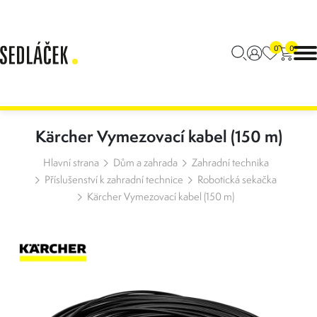
0
0
Kärcher Vymezovací kabel (150 m)
Hlavní strana
Dům a zahrada
Zahradní technika
Příslušenství k zahradní technice
Robotická sekačka
Kärcher Vymezovací kabel (150 m)