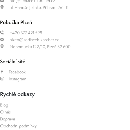
info@sedlacek-karcher.cz
ul. Hanuše Jelínka, Příbram 261 01
Pobočka Plzeň
+420 377 421 598
plzen@sedlacek-karcher.cz
Nepomucká 122/10, Plzeň 32 600
Sociální sítě
Facebook
Instagram
Rychlé odkazy
Blog
O nás
Doprava
Obchodní podmínky