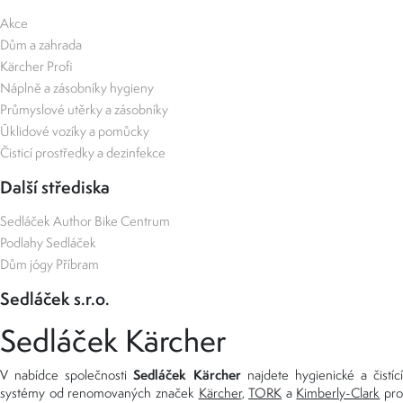
Akce
Dům a zahrada
Kärcher Profi
Náplně a zásobníky hygieny
Průmyslové utěrky a zásobníky
Úklidové vozíky a pomůcky
Čisticí prostředky a dezinfekce
Další střediska
Sedláček Author Bike Centrum
Podlahy Sedláček
Dům jógy Příbram
Sedláček s.r.o.
Sedláček Kärcher
Sedláček Kärcher
V nabídce společnosti
najdete hygienické a čistící
systémy od renomovaných značek
Kärcher
,
TORK
a
Kimberly-Clark
pro