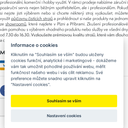
profesionální, komerční i hobby využití. V rámci prodeje nabízíme záruční i
pozáruční servis nejen běžným spotřebitelům, ale i profesionálům. Pokud
si nejste jisti výběrem nebo si chcete některý stroj vyzkoušet, můžete
využít
půjčovnu čistících strojů
a prohlédnout si naše produkty na jedno
ze
showroomů
, které najdete v Plzni a Příbrami. Zkušení profesionálové
vám pomohou s výběrem vhodného produktu nebo služby ve všední dny
od 7.30 do 16.30. Vyzkoušejte prémiovou kvalitu strojů, které vám dlouho
a dobře poslouží nejen doma, ale i v zaměstnání.
Informace o cookies
Možnosti platby
Kliknutím na "Souhlasím se vším" budou uloženy
cookies funkční, analytické i marketingové - dokážeme
vám tak umožnit pohodlné používání webu, měřit
funkčnost našeho webu i vás cílit reklamou. Své
preference můžete snadno upravit kliknutím na
"Nastavení cookies".
Souhlasím se vším
Copyright © 2026 Sedláček s.r.o.
Created by
OLC Webdesign
Nastavení cookies