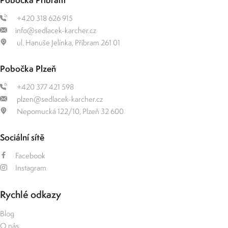
+420 318 626 915
info@sedlacek-karcher.cz
ul. Hanuše Jelínka, Příbram 261 01
Pobočka Plzeň
+420 377 421 598
plzen@sedlacek-karcher.cz
Nepomucká 122/10, Plzeň 32 600
Sociální sítě
Facebook
Instagram
Rychlé odkazy
Blog
O nás