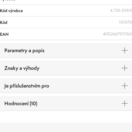
Kód výrobce
4.730-059.0
Kód
101070
EAN
4002667011760
Parametry a popis
Znaky a výhody
Je příslušenstvím pro
Hodnocení (10)