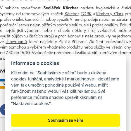
Sedláček Kärcher
V nabídce společnosti
najdete hygienické a čistící
systémy od renomovaných značek
Kärcher
,
TORK
a
Kimberly-Clark
pro
profesionální, komerční i hobby využití. V rámci prodeje nabízíme záruční i
pozáruční servis nejen běžným spotřebitelům, ale i profesionálům. Pokud
si nejste jisti výběrem nebo si chcete některý stroj vyzkoušet, můžete
využít
půjčovnu čistících strojů
a prohlédnout si naše produkty na jedno
ze
showroomů
, které najdete v Plzni a Příbrami. Zkušení profesionálové
vám pomohou s výběrem vhodného produktu nebo služby ve všední dny
od 7.30 do 16.30. Vyzkoušejte prémiovou kvalitu strojů, které vám dlouho
a dobře poslouží nejen doma, ale i v zaměstnání.
Informace o cookies
Možnosti platby
Kliknutím na "Souhlasím se vším" budou uloženy
cookies funkční, analytické i marketingové - dokážeme
vám tak umožnit pohodlné používání webu, měřit
funkčnost našeho webu i vás cílit reklamou. Své
preference můžete snadno upravit kliknutím na
"Nastavení cookies".
Souhlasím se vším
Copyright © 2026 Sedláček s.r.o.
Created by
OLC Webdesign