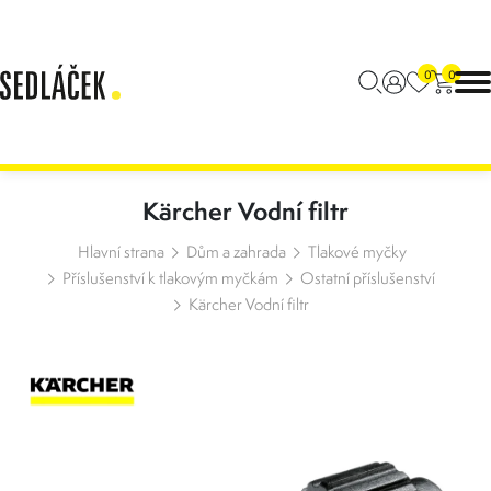
0
0
Kärcher Vodní filtr
Hlavní strana
Dům a zahrada
Tlakové myčky
Příslušenství k tlakovým myčkám
Ostatní příslušenství
Kärcher Vodní filtr