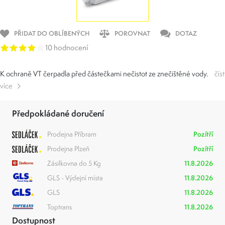
PŘIDAT DO OBLÍBENÝCH
POROVNAT
DOTAZ
10 hodnocení
K ochraně VT čerpadla před částečkami nečistot ze znečištěné vody.
číst
více
Předpokládané doručení
Prodejna Příbram
Pozítří
Prodejna Plzeň
Pozítří
Zásilkovna do 5 Kg
11.8.2026
GLS - Výdejní místa
11.8.2026
GLS
11.8.2026
Toptrans
11.8.2026
Dostupnost