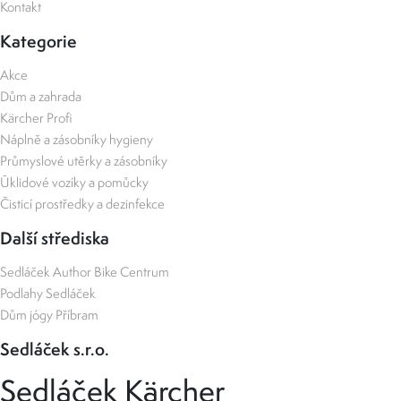
Kontakt
Kategorie
Akce
Dům a zahrada
Kärcher Profi
Náplně a zásobníky hygieny
Průmyslové utěrky a zásobníky
Úklidové vozíky a pomůcky
Čisticí prostředky a dezinfekce
Další střediska
Sedláček Author Bike Centrum
Podlahy Sedláček
Dům jógy Příbram
Sedláček s.r.o.
Sedláček Kärcher