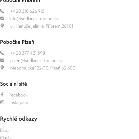
+420 318 626 915
info@sedlacek-karcher.cz
ul. Hanuše Jelínka, Příbram 261 01
Pobočka Plzeň
+420 377 421 598
plzen@sedlacek-karcher.cz
Nepomucká 122/10, Plzeň 32 600
Sociální sítě
Facebook
Instagram
Rychlé odkazy
Blog
O nás