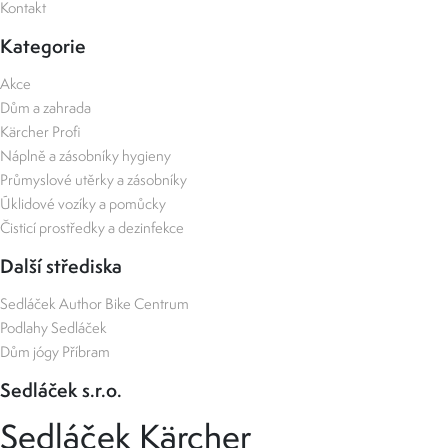
Kontakt
Kategorie
Akce
Dům a zahrada
Kärcher Profi
Náplně a zásobníky hygieny
Průmyslové utěrky a zásobníky
Úklidové vozíky a pomůcky
Čisticí prostředky a dezinfekce
Další střediska
Sedláček Author Bike Centrum
Podlahy Sedláček
Dům jógy Příbram
Sedláček s.r.o.
Sedláček Kärcher