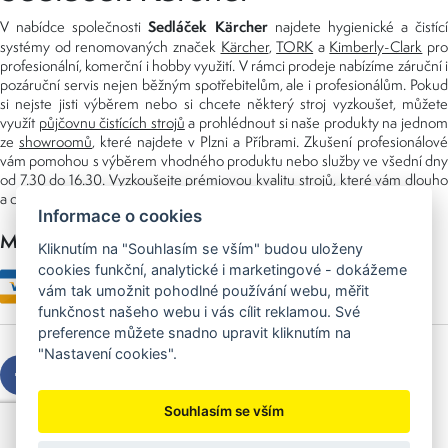
Sedláček Kärcher
V nabídce společnosti
najdete hygienické a čistící
systémy od renomovaných značek
Kärcher
,
TORK
a
Kimberly-Clark
pro
profesionální, komerční i hobby využití. V rámci prodeje nabízíme záruční i
pozáruční servis nejen běžným spotřebitelům, ale i profesionálům. Pokud
si nejste jisti výběrem nebo si chcete některý stroj vyzkoušet, můžete
využít
půjčovnu čistících strojů
a prohlédnout si naše produkty na jedno
ze
showroomů
, které najdete v Plzni a Příbrami. Zkušení profesionálové
vám pomohou s výběrem vhodného produktu nebo služby ve všední dny
od 7.30 do 16.30. Vyzkoušejte prémiovou kvalitu strojů, které vám dlouho
a dobře poslouží nejen doma, ale i v zaměstnání.
Informace o cookies
Možnosti platby
Kliknutím na "Souhlasím se vším" budou uloženy
cookies funkční, analytické i marketingové - dokážeme
vám tak umožnit pohodlné používání webu, měřit
funkčnost našeho webu i vás cílit reklamou. Své
preference můžete snadno upravit kliknutím na
"Nastavení cookies".
Souhlasím se vším
Copyright © 2026 Sedláček s.r.o.
Created by
OLC Webdesign