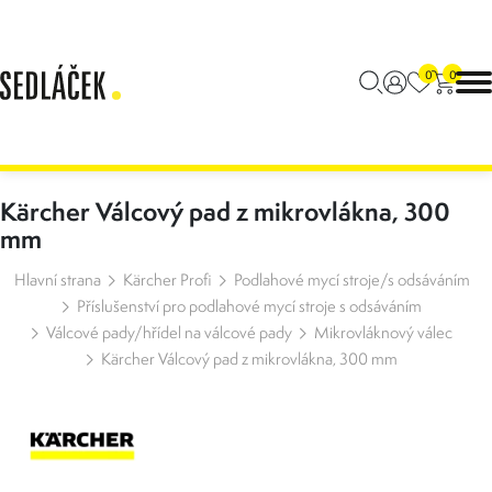
0
0
Kärcher Válcový pad z mikrovlákna, 300
mm
Hlavní strana
Kärcher Profi
Podlahové mycí stroje/s odsáváním
Příslušenství pro podlahové mycí stroje s odsáváním
Válcové pady/hřídel na válcové pady
Mikrovláknový válec
Kärcher Válcový pad z mikrovlákna, 300 mm