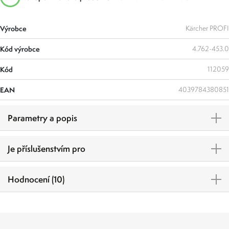
Výrobce
Kärcher PROFI
Kód výrobce
4.762-453.0
Kód
112059
EAN
4039784380851
Parametry a popis
Je příslušenstvím pro
Hodnocení (10)