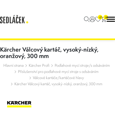
0
0
Kärcher Válcový kartáč, vysoký-nízký,
oranžový, 300 mm
Hlavní strana
Kärcher Profi
Podlahové mycí stroje/s odsáváním
Příslušenství pro podlahové mycí stroje s odsáváním
Válcové kartáče/kartáčové hlavy
Kärcher Válcový kartáč, vysoký-nízký, oranžový, 300 mm