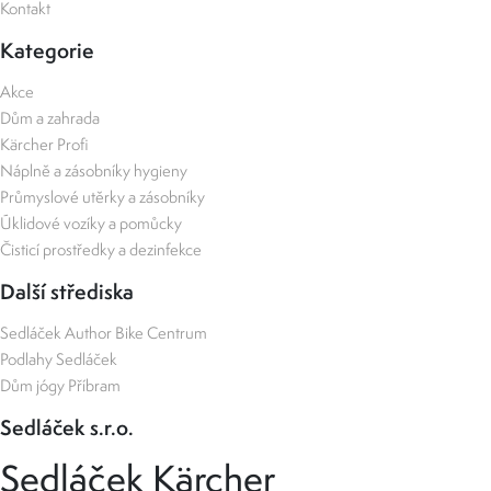
Kontakt
Kategorie
Akce
Dům a zahrada
Kärcher Profi
Náplně a zásobníky hygieny
Průmyslové utěrky a zásobníky
Úklidové vozíky a pomůcky
Čisticí prostředky a dezinfekce
Další střediska
Sedláček Author Bike Centrum
Podlahy Sedláček
Dům jógy Příbram
Sedláček s.r.o.
Sedláček Kärcher