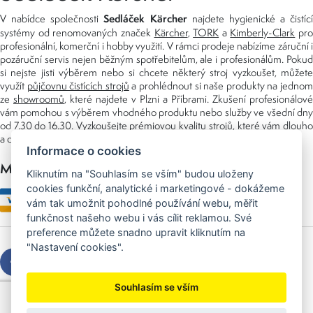
Sedláček Kärcher
V nabídce společnosti
najdete hygienické a čistící
systémy od renomovaných značek
Kärcher
,
TORK
a
Kimberly-Clark
pro
profesionální, komerční i hobby využití. V rámci prodeje nabízíme záruční i
pozáruční servis nejen běžným spotřebitelům, ale i profesionálům. Pokud
si nejste jisti výběrem nebo si chcete některý stroj vyzkoušet, můžete
využít
půjčovnu čistících strojů
a prohlédnout si naše produkty na jedno
ze
showroomů
, které najdete v Plzni a Příbrami. Zkušení profesionálové
vám pomohou s výběrem vhodného produktu nebo služby ve všední dny
od 7.30 do 16.30. Vyzkoušejte prémiovou kvalitu strojů, které vám dlouho
a dobře poslouží nejen doma, ale i v zaměstnání.
Informace o cookies
Možnosti platby
Kliknutím na "Souhlasím se vším" budou uloženy
cookies funkční, analytické i marketingové - dokážeme
vám tak umožnit pohodlné používání webu, měřit
funkčnost našeho webu i vás cílit reklamou. Své
preference můžete snadno upravit kliknutím na
"Nastavení cookies".
Souhlasím se vším
Copyright © 2026 Sedláček s.r.o.
Created by
OLC Webdesign