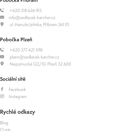
+420 318 626 915
info@sedlacek-karcher.cz
ul. Hanuše Jelínka, Příbram 261 01
Pobočka Plzeň
+420 377 421 598
plzen@sedlacek-karcher.cz
Nepomucká 122/10, Plzeň 32 600
Sociální sítě
Facebook
Instagram
Rychlé odkazy
Blog
O nás