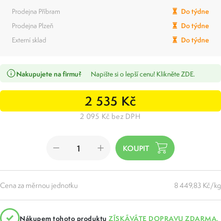
Prodejna Příbram
Do týdne
Prodejna Plzeň
Do týdne
Externí sklad
Do týdne
Nakupujete na firmu?
Napište si o lepší cenu! Klikněte ZDE.
2 535 Kč
2 095 Kč bez DPH
Cena za měrnou jednotku
8 449,83 Kč/kg
Nákupem tohoto produktu
ZÍSKÁVÁTE DOPRAVU ZDARMA.