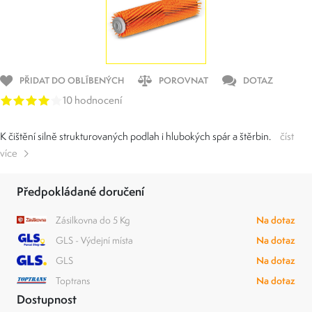
PŘIDAT DO OBLÍBENÝCH
POROVNAT
DOTAZ
10 hodnocení
K čištění silně strukturovaných podlah i hlubokých spár a štěrbin.
číst
více
Předpokládané doručení
Zásilkovna do 5 Kg
Na dotaz
GLS - Výdejní místa
Na dotaz
GLS
Na dotaz
Toptrans
Na dotaz
Dostupnost