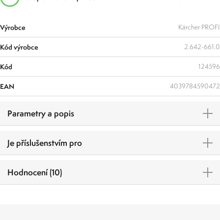
Výrobce
Kärcher PROFI
Kód výrobce
2.642-661.0
Kód
124596
EAN
4039784590472
Parametry a popis
Je příslušenstvím pro
Hodnocení (10)