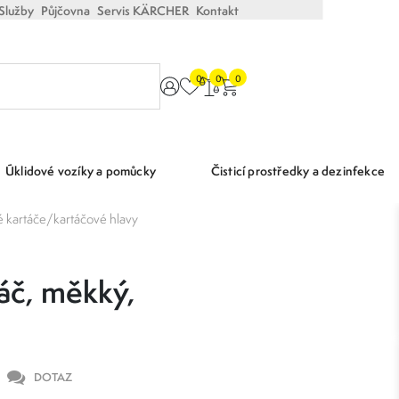
Služby
Půjčovna
Servis KÄRCHER
Kontakt
0
0
0
Úklidové vozíky a pomůcky
Čisticí prostředky a dezinfekce
é kartáče/kartáčové hlavy
áč, měkký,
DOTAZ