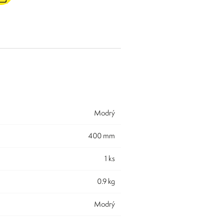
modrý
400 mm
1 ks
0.9 kg
modrý