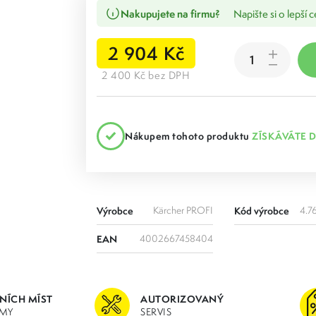
Nakupujete na firmu?
Napište si o lepší 
2 904 Kč
2 400 Kč bez DPH
Nákupem tohoto produktu
ZÍSKÁVÁTE 
Výrobce
Kärcher PROFI
Kód výrobce
4.7
EAN
4002667458404
JNÍCH MÍST
AUTORIZOVANÝ
MY
SERVIS