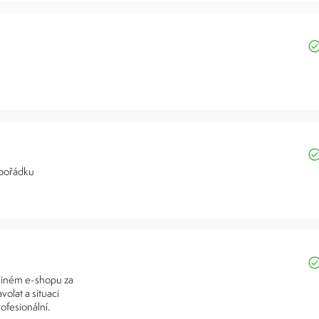
 pořádku
 jiném e-shopu za
volat a situaci
ofesionální.