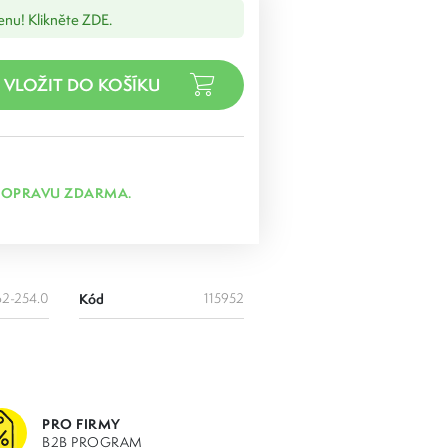
cenu! Klikněte ZDE.
DOPRAVU ZDARMA.
62-254.0
Kód
115952
PRO FIRMY
B2B PROGRAM