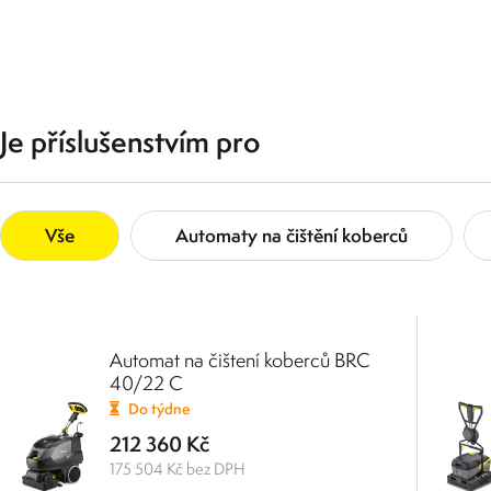
Je příslušenstvím pro
Vše
Automaty na čištění koberců
Automat na čištení koberců BRC
40/22 C
Do týdne
212 360 Kč
175 504 Kč bez DPH