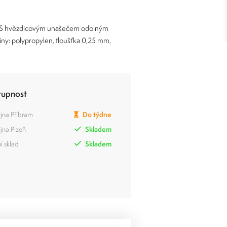
. S hvězdicovým unašečem odolným
ětiny: polypropylen, tloušťka 0,25 mm,
tupnost
jna Příbram
Do týdne
jna Plzeň
Skladem
í sklad
Skladem