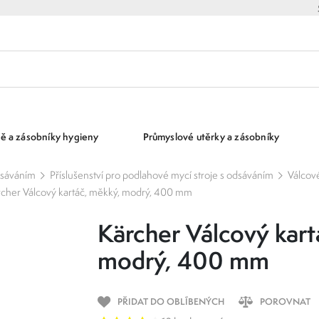
ě a zásobníky hygieny
Průmyslové utěrky a zásobníky
dsáváním
Příslušenství pro podlahové mycí stroje s odsáváním
Válcov
cher Válcový kartáč, měkký, modrý, 400 mm
Kärcher Válcový kart
modrý, 400 mm
PŘIDAT DO OBLÍBENÝCH
POROVNAT