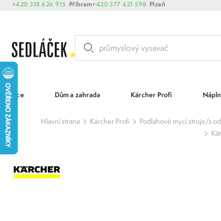
+420 318 626 915
Příbram
+420 377 421 598
Plzeň
Akce
Dům a zahrada
Kärcher Profi
Nápln
Hlavní strana
Kärcher Profi
Podlahové mycí stroje/s o
Kär