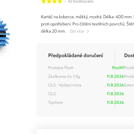
10 hodnocení
Kartáč na koberce, měkký, modrá. Délka: 400 mm
proti opotřebení. Pro čištění textilních povrchů. Št
délka 20 mm.
číst více
Předpokládané doručení
Dos
Prodejna Plzeň
Pozítří
Prode
Zásilkovna do 5 Kg
11.8.2026
Prode
GLS - Výdejní místa
11.8.2026
Extern
GLS
11.8.2026
Toptrans
11.8.2026