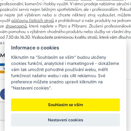
profesionální, komerční i hobby využití. V rámci prodeje nabízíme záruční i
pozáruční servis nejen běžným spotřebitelům, ale i profesionálům. Pokud
si nejste jisti výběrem nebo si chcete některý stroj vyzkoušet, můžete
využít
půjčovnu čistících strojů
a prohlédnout si naše produkty na jedno
ze
showroomů
, které najdete v Plzni a Příbrami. Zkušení profesionálové
vám pomohou s výběrem vhodného produktu nebo služby ve všední dny
od 7.30 do 16.30. Vyzkoušejte prémiovou kvalitu strojů, které vám dlouho
a dobře poslouží nejen doma, ale i v zaměstnání.
Informace o cookies
Možnosti platby
Kliknutím na "Souhlasím se vším" budou uloženy
cookies funkční, analytické i marketingové - dokážeme
vám tak umožnit pohodlné používání webu, měřit
funkčnost našeho webu i vás cílit reklamou. Své
preference můžete snadno upravit kliknutím na
"Nastavení cookies".
Souhlasím se vším
Copyright © 2026 Sedláček s.r.o.
Created by
OLC Webdesign
Nastavení cookies