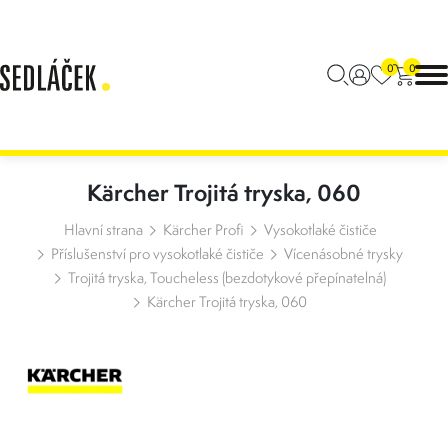
0
0
Kärcher Trojitá tryska, 060
Hlavní strana
Kärcher Profi
Vysokotlaké čističe
Příslušenství pro vysokotlaké čističe
Vícenásobné trysky
Trojitá tryska, Toucheless (bezdotykové přepínatelná)
Kärcher Trojitá tryska, 060