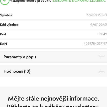
Nákupem tohoto produktu
ZÍSKÁVÁTE DOPRAVU ZDARMA.
Výrobce
Kärcher PROFI
Kód výrobce
4.767-067.0
Kód
113849
EAN
4039784057197
Parametry a popis
Hodnocení (10)
Mějte stále nejnovější informace.
Přihlaste se k odběru newsletteru.