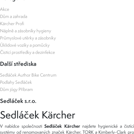
Akce
Dům a zahrada
Kärcher Profi
Náplně a zásobníky hygieny
Průmyslové utěrky a zásobníky
Úklidové vozíky a pomůcky
Čisticí prostředky a dezinfekce
Další střediska
Sedláček Author Bike Centrum
Podlahy Sedláček
Dům jógy Příbram
Sedláček s.r.o.
Sedláček Kärcher
Sedláček Kärcher
V nabídce společnosti
najdete hygienické a čistící
systémy od renomovaných značek
Kärcher
,
TORK
a
Kimberly-Clark
pro