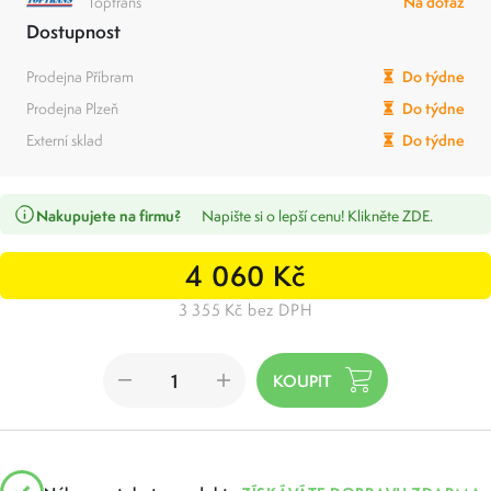
Toptrans
Na dotaz
Dostupnost
Prodejna Příbram
Do týdne
Prodejna Plzeň
Do týdne
Externí sklad
Do týdne
Nakupujete na firmu?
Napište si o lepší cenu! Klikněte ZDE.
4 060 Kč
3 355 Kč bez DPH