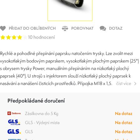
PŘIDAT DO OBLÍBENÝCH
POROVNAT
DOTAZ
10 hodnocení
Rychlé a pohodlné přepínání paprsku natočením trysky. Lze zvolit mezi
vysokotlakým bodovým paprskem, vysokotlakým plochým paprskem (25°)
s obrysem trysky Power, manuálním přepínáním na nízkotlaký plochý
paprsek (40°). U strojů s injektorem slouží nízkotlaký plochý paprsek k
nasávání a nanášení čisticích prostředků. Přípojka M18 x 1,5.
číst více
Předpokládané doručení
Zásilkovna do 5 Kg
Na dotaz
GLS - Výdejní místa
Na dotaz
GLS
Na dotaz