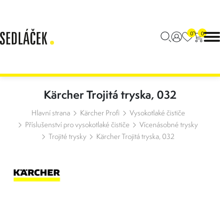
0
0
Kärcher Trojitá tryska, 032
Hlavní strana
Kärcher Profi
Vysokotlaké čističe
Příslušenství pro vysokotlaké čističe
Vícenásobné trysky
Trojité trysky
Kärcher Trojitá tryska, 032