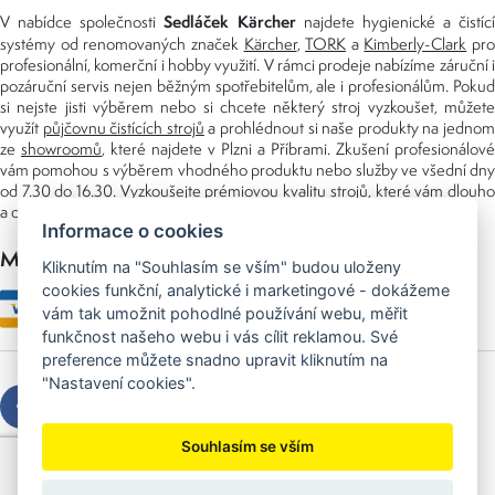
Sedláček Kärcher
V nabídce společnosti
najdete hygienické a čistící
systémy od renomovaných značek
Kärcher
,
TORK
a
Kimberly-Clark
pro
profesionální, komerční i hobby využití. V rámci prodeje nabízíme záruční i
pozáruční servis nejen běžným spotřebitelům, ale i profesionálům. Pokud
si nejste jisti výběrem nebo si chcete některý stroj vyzkoušet, můžete
využít
půjčovnu čistících strojů
a prohlédnout si naše produkty na jedno
ze
showroomů
, které najdete v Plzni a Příbrami. Zkušení profesionálové
vám pomohou s výběrem vhodného produktu nebo služby ve všední dny
od 7.30 do 16.30. Vyzkoušejte prémiovou kvalitu strojů, které vám dlouho
a dobře poslouží nejen doma, ale i v zaměstnání.
Informace o cookies
Možnosti platby
Kliknutím na "Souhlasím se vším" budou uloženy
cookies funkční, analytické i marketingové - dokážeme
vám tak umožnit pohodlné používání webu, měřit
funkčnost našeho webu i vás cílit reklamou. Své
preference můžete snadno upravit kliknutím na
"Nastavení cookies".
Souhlasím se vším
Copyright © 2026 Sedláček s.r.o.
Created by
OLC Webdesign