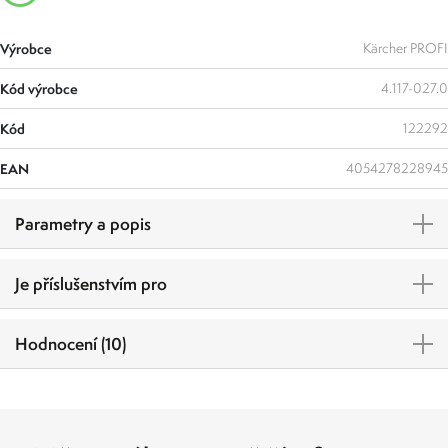
Výrobce
Kärcher PROFI
Kód výrobce
4.117-027.0
Kód
122292
EAN
4054278228945
Parametry a popis
Je příslušenstvím pro
Hodnocení (10)