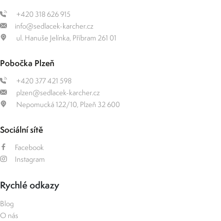
+420 318 626 915
info@sedlacek-karcher.cz
ul. Hanuše Jelínka, Příbram 261 01
Pobočka Plzeň
+420 377 421 598
plzen@sedlacek-karcher.cz
Nepomucká 122/10, Plzeň 32 600
Sociální sítě
Facebook
Instagram
Rychlé odkazy
Blog
O nás