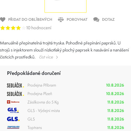
PŘIDAT DO OBLÍBENÝCH
POROVNAT
DOTAZ
10 hodnocení
Manuálně přepínatelná trojitá tryska. Pohodlné přepínání paprsků. U
strojů s injektorem slouží nízkotlaký plochý paprsek k nasávání a nanášení
čisticích prostředků.
číst více
Předpokládané doručení
Prodejna Příbram
10.8.2026
Prodejna Plzeň
10.8.2026
Zásilkovna do 5 Kg
11.8.2026
GLS - Výdejní místa
11.8.2026
GLS
11.8.2026
Toptrans
11.8.2026