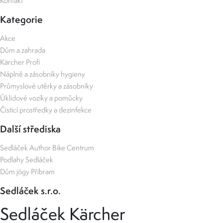
Kontakt
Kategorie
Akce
Dům a zahrada
Kärcher Profi
Náplně a zásobníky hygieny
Průmyslové utěrky a zásobníky
Úklidové vozíky a pomůcky
Čisticí prostředky a dezinfekce
Další střediska
Sedláček Author Bike Centrum
Podlahy Sedláček
Dům jógy Příbram
Sedláček s.r.o.
Sedláček Kärcher