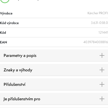
Výrobce
Kärcher PROFI
Kód výrobce
3.631-058.0
Kód
121441
EAN
4039784008816
Parametry a popis
Znaky a výhody
Příslušenství
Je příslušenstvím pro