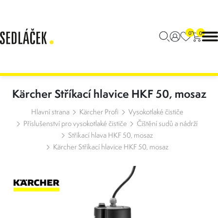
0
0
Kärcher Stříkací hlavice HKF 50, mosaz
Hlavní strana
Kärcher Profi
Vysokotlaké čističe
Příslušenství pro vysokotlaké čističe
Čištění sudů a nádrží
Stříkací hlava HKF 50, mosaz
Kärcher Stříkací hlavice HKF 50, mosaz