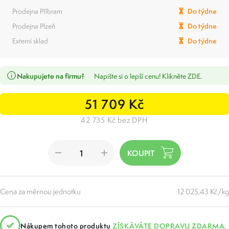
Prodejna Příbram
Do týdne
Prodejna Plzeň
Do týdne
Externí sklad
Do týdne
Nakupujete na firmu?
Napište si o lepší cenu! Klikněte ZDE.
51 709 Kč
42 735 Kč bez DPH
Cena za měrnou jednotku
12 025,43 Kč/kg
Nákupem tohoto produktu
ZÍSKÁVÁTE DOPRAVU ZDARMA.