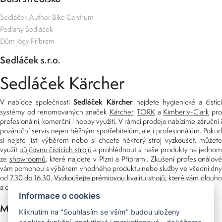
Sedláček Author Bike Centrum
Podlahy Sedláček
Dům jógy Příbram
Sedláček s.r.o.
Sedláček Kärcher
Sedláček Kärcher
V nabídce společnosti
najdete hygienické a čistící
systémy od renomovaných značek
Kärcher
,
TORK
a
Kimberly-Clark
pro
profesionální, komerční i hobby využití. V rámci prodeje nabízíme záruční i
pozáruční servis nejen běžným spotřebitelům, ale i profesionálům. Pokud
si nejste jisti výběrem nebo si chcete některý stroj vyzkoušet, můžete
využít
půjčovnu čistících strojů
a prohlédnout si naše produkty na jedno
ze
showroomů
, které najdete v Plzni a Příbrami. Zkušení profesionálové
vám pomohou s výběrem vhodného produktu nebo služby ve všední dny
od 7.30 do 16.30. Vyzkoušejte prémiovou kvalitu strojů, které vám dlouho
a dobře poslouží nejen doma, ale i v zaměstnání.
Informace o cookies
Možnosti platby
Kliknutím na "Souhlasím se vším" budou uloženy