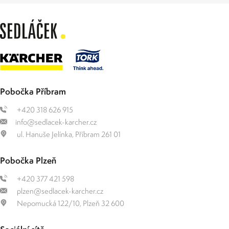
Pobočka Příbram
+420 318 626 915
info@sedlacek-karcher.cz
ul. Hanuše Jelínka, Příbram 261 01
Pobočka Plzeň
+420 377 421 598
plzen@sedlacek-karcher.cz
Nepomucká 122/10, Plzeň 32 600