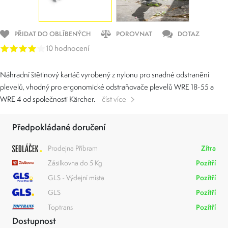
PŘIDAT DO OBLÍBENÝCH
POROVNAT
DOTAZ
10 hodnocení
Náhradní štětinový kartáč vyrobený z nylonu pro snadné odstranění
plevelů, vhodný pro ergonomické odstraňovače plevelů WRE 18-55 a
WRE 4 od společnosti Kärcher.
číst více
Předpokládané doručení
Prodejna Příbram
Zítra
Zásilkovna do 5 Kg
Pozítří
GLS - Výdejní místa
Pozítří
GLS
Pozítří
Toptrans
Pozítří
Dostupnost