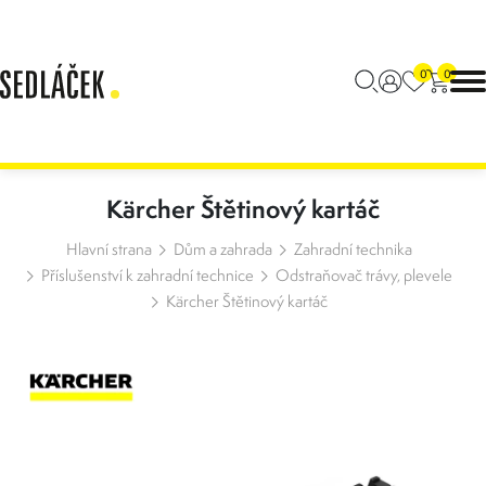
0
0
Kärcher Štětinový kartáč
Hlavní strana
Dům a zahrada
Zahradní technika
Příslušenství k zahradní technice
Odstraňovač trávy, plevele
Kärcher Štětinový kartáč