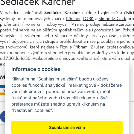
Sedláček Kärcher
Sedláček Kärcher
V nabídce společnosti
najdete hygienické a čistící
systémy od renomovaných značek
Kärcher
,
TORK
a
Kimberly-Clark
pro
profesionální, komerční i hobby využití. V rámci prodeje nabízíme záruční i
pozáruční servis nejen běžným spotřebitelům, ale i profesionálům. Pokud
si nejste jisti výběrem nebo si chcete některý stroj vyzkoušet, můžete
využít
půjčovnu čistících strojů
a prohlédnout si naše produkty na jedno
ze
showroomů
, které najdete v Plzni a Příbrami. Zkušení profesionálové
vám pomohou s výběrem vhodného produktu nebo služby ve všední dny
od 7.30 do 16.30. Vyzkoušejte prémiovou kvalitu strojů, které vám dlouho
a dobře poslouží nejen doma, ale i v zaměstnání.
Informace o cookies
Možnosti platby
Kliknutím na "Souhlasím se vším" budou uloženy
cookies funkční, analytické i marketingové - dokážeme
vám tak umožnit pohodlné používání webu, měřit
funkčnost našeho webu i vás cílit reklamou. Své
preference můžete snadno upravit kliknutím na
"Nastavení cookies".
Souhlasím se vším
Copyright © 2026 Sedláček s.r.o.