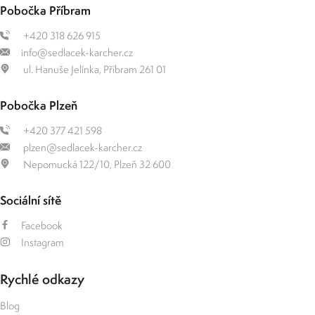
Pobočka Příbram
+420 318 626 915
info@sedlacek-karcher.cz
ul. Hanuše Jelínka, Příbram 261 01
Pobočka Plzeň
+420 377 421 598
plzen@sedlacek-karcher.cz
Nepomucká 122/10, Plzeň 32 600
Sociální sítě
Facebook
Instagram
Rychlé odkazy
Blog