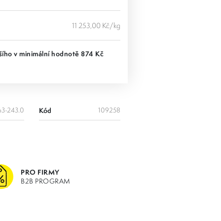
11 253,00 Kč/kg
ího v minimální hodnotě 874 Kč
63-243.0
Kód
109258
PRO FIRMY
B2B PROGRAM