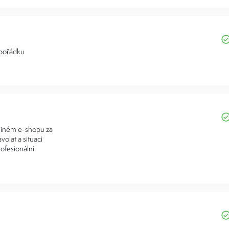
 pořádku
 jiném e-shopu za
volat a situaci
ofesionální.