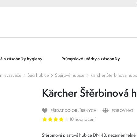
ě a zásobníky hygieny
Průmyslové utěrky a zásobníky
lní vysavače
Sací hubice
Spárové hubice
Kärcher Štěrbinová hubi
Kärcher Štěrbinová 
PŘIDAT DO OBLÍBENÝCH
POROVNAT
10 hodnocení
Štěrbinová plastová hubice DN 40, nezaměnitelné 