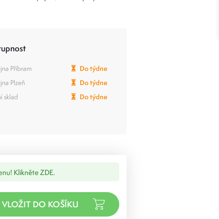
tupnost
jna Příbram
Do týdne
jna Plzeň
Do týdne
í sklad
Do týdne
cenu! Klikněte ZDE.