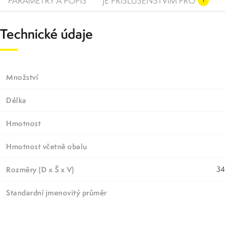
PARAMETRY A POPIS
JE PŘÍSLUŠENSTVÍM PRO
1
Technické údaje
Množství
Délka
Hmotnost
Hmotnost včetně obalu
Rozměry (D x Š x V)
3
Standardní jmenovitý průměr