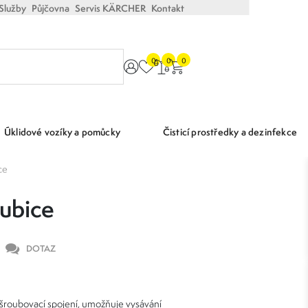
Služby
Půjčovna
Servis KÄRCHER
Kontakt
0
0
0
Úklidové vozíky a pomůcky
Čisticí prostředky a dezinfekce
ce
hubice
DOTAZ
šroubovací spojení, umožňuje vysávání