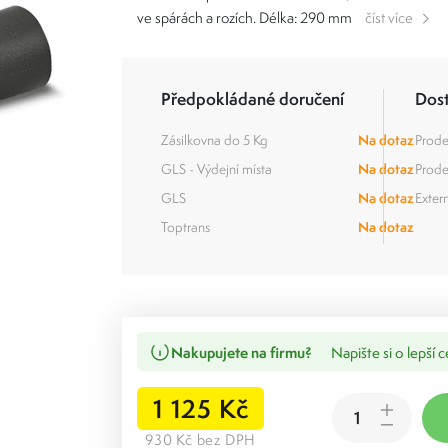
ve spárách a rozích. Délka: 290 mm
číst více
Předpokládané doručení
Dos
Zásilkovna do 5 Kg
Na dotaz
Prode
GLS - Výdejní místa
Na dotaz
Prode
GLS
Na dotaz
Extern
Toptrans
Na dotaz
Nakupujete na firmu?
Napište si o lepší 
1 125 Kč
930 Kč bez DPH