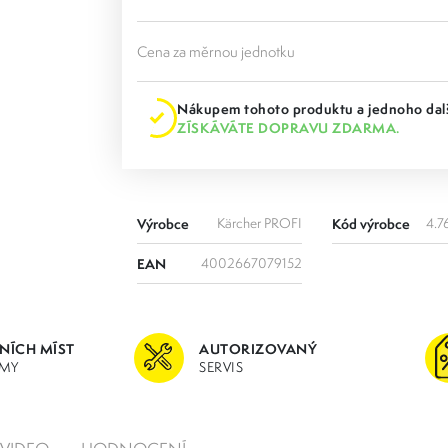
Cena za měrnou jednotku
Nákupem tohoto produktu a jednoho dalš
ZÍSKÁVÁTE DOPRAVU ZDARMA.
Výrobce
Kärcher PROFI
Kód výrobce
4.7
EAN
4002667079152
JNÍCH MÍST
AUTORIZOVANÝ
MY
SERVIS