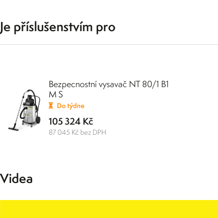
Je příslušenstvím pro
Bezpecnostní vysavač NT 80/1 B1
M S
Do týdne
105 324 Kč
87 045 Kč bez DPH
Videa