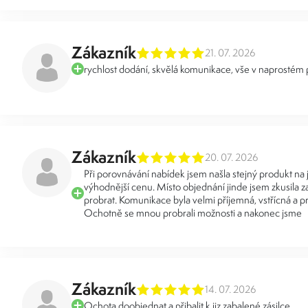
Zákazník
21. 07. 2026
rychlost dodání, skvělá komunikace, vše v naprostém
Zákazník
20. 07. 2026
Při porovnávání nabídek jsem našla stejný produkt na
výhodnější cenu. Místo objednání jinde jsem zkusila za
probrat. Komunikace byla velmi příjemná, vstřícná a pr
Ochotně se mnou probrali možnosti a nakonec jsme
Zákazník
14. 07. 2026
Ochota doobjednat a přibalit k jiz zabalené zásilce.