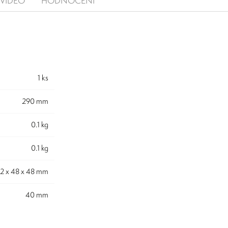
VIDEO
HODNOCENÍ
1 ks
290 mm
0.1 kg
0.1 kg
42 x 48 x 48 mm
40 mm