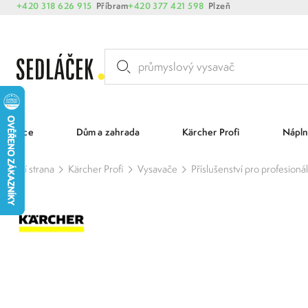
+420 318 626 915
Příbram
+420 377 421 598
Plzeň
Akce
Dům a zahrada
Kärcher Profi
Nápln
Hlavní strana
Kärcher Profi
Vysavače
Příslušenství pro profesioná