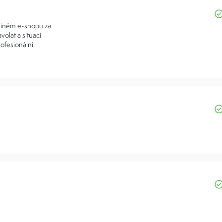
 jiném e-shopu za
volat a situaci
ofesionální.