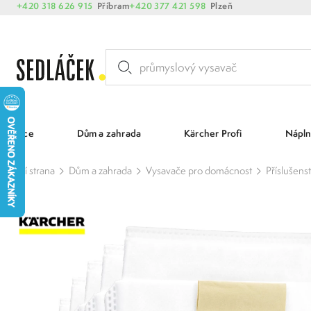
+420 318 626 915
Příbram
+420 377 421 598
Plzeň
Akce
Dům a zahrada
Kärcher Profi
Nápln
Hlavní strana
Dům a zahrada
Vysavače pro domácnost
Příslušenst