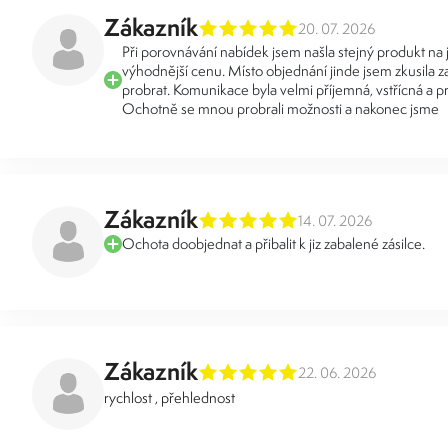
Zákazník
20. 07. 2026
Při porovnávání nabídek jsem našla stejný produkt na
výhodnější cenu. Místo objednání jinde jsem zkusila za
probrat. Komunikace byla velmi příjemná, vstřícná a pr
Ochotně se mnou probrali možnosti a nakonec jsme
Zákazník
14. 07. 2026
Ochota doobjednat a přibalit k jiz zabalené zásilce.
Zákazník
22. 06. 2026
rychlost , přehlednost