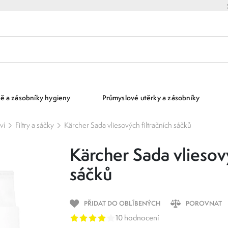
ě a zásobníky hygieny
Průmyslové utěrky a zásobníky
ví
Filtry a sáčky
Kärcher Sada vliesových filtračních sáčků
Kärcher Sada vliesový
sáčků
PŘIDAT DO OBLÍBENÝCH
POROVNAT
10 hodnocení