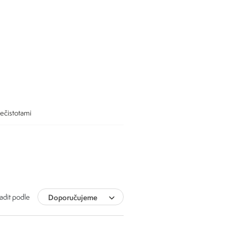
nečistotami
adit podle
Doporučujeme