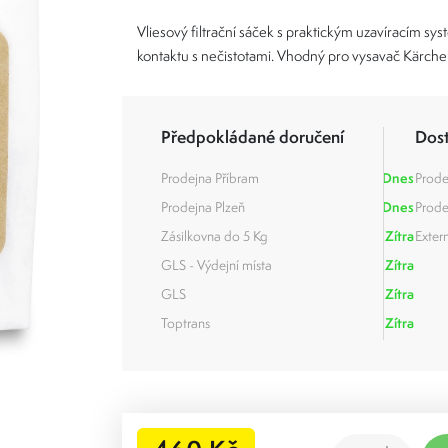
Vliesový filtrační sáček s praktickým uzavíracím s
kontaktu s nečistotami. Vhodný pro vysavač Kärche
Předpokládané doručení
Dos
Prodejna Příbram
Dnes
Prode
Prodejna Plzeň
Dnes
Prode
Zásilkovna do 5 Kg
Zítra
Extern
GLS - Výdejní místa
Zítra
GLS
Zítra
Toptrans
Zítra