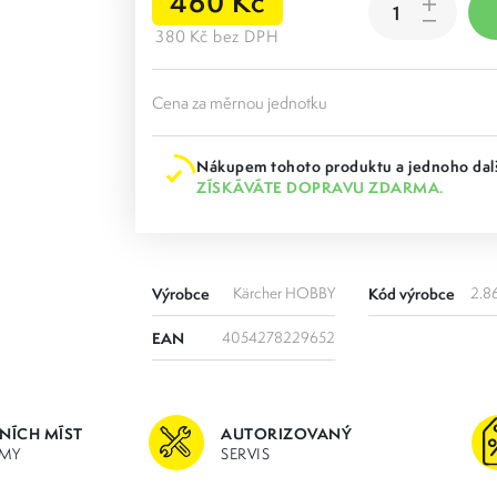
460 Kč
380 Kč bez DPH
Cena za měrnou jednotku
Nákupem tohoto produktu a jednoho dalš
ZÍSKÁVÁTE DOPRAVU ZDARMA.
Výrobce
Kärcher HOBBY
Kód výrobce
2.8
EAN
4054278229652
JNÍCH MÍST
AUTORIZOVANÝ
MY
SERVIS