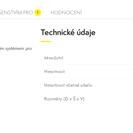
UŠENSTVÍM PRO
HODNOCENÍ
1
Technické údaje
acím systémem pro
Množství
Hmotnost
Hmotnost včetně obalu
Rozměry (D x Š x V)