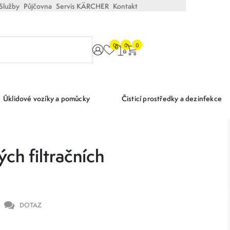
Služby
Půjčovna
Servis KÄRCHER
Kontakt
0
0
0
Úklidové vozíky a pomůcky
Čisticí prostředky a dezinfekce
ch filtračních
DOTAZ