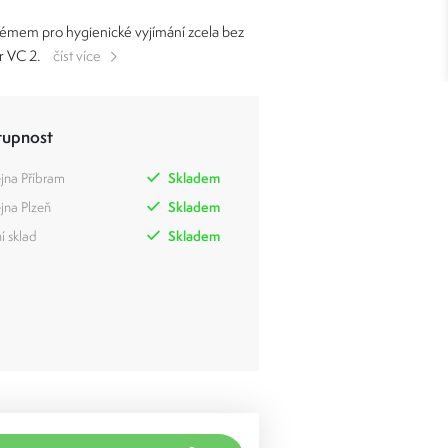
ystémem pro hygienické vyjímání zcela bez
r VC 2.
číst více
tupnost
jna Příbram
Skladem
jna Plzeň
Skladem
í sklad
Skladem