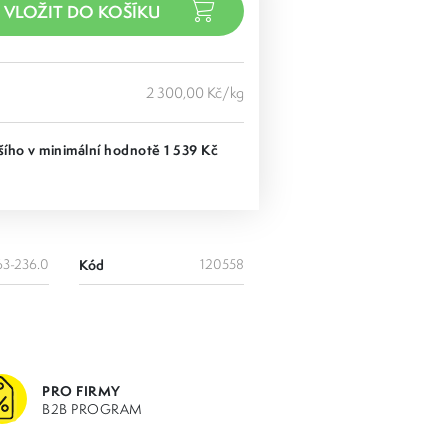
2 300,00 Kč/kg
ího v minimální hodnotě 1 539 Kč
63-236.0
Kód
120558
PRO FIRMY
B2B PROGRAM