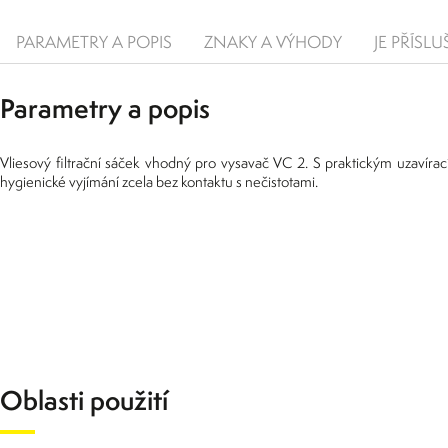
PARAMETRY A POPIS
ZNAKY A VÝHODY
JE PŘÍSL
Parametry a popis
Vliesový filtrační sáček vhodný pro vysavač VC 2. S praktickým uzavír
hygienické vyjímání zcela bez kontaktu s nečistotami.
Oblasti použití