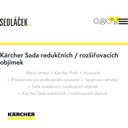
0
0
Kärcher Sada redukčních / rozšiřovacích
objímek
Hlavní strana
Kärcher Profi
Vysavače
Příslušenství pro profesionální vysavače
Spojovací nátrubky
Sada redukčních/rozšiřujících objímek
Kärcher Sada redukčních / rozšiřovacích objímek