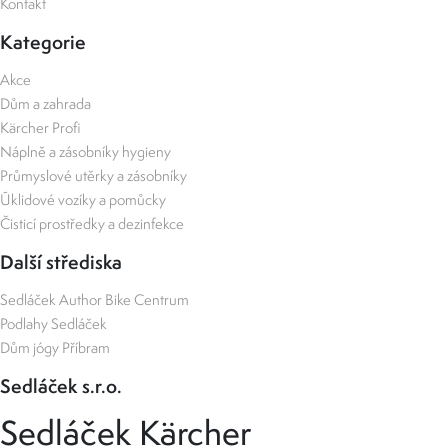
Kontakt
Kategorie
Akce
Dům a zahrada
Kärcher Profi
Náplně a zásobníky hygieny
Průmyslové utěrky a zásobníky
Úklidové vozíky a pomůcky
Čisticí prostředky a dezinfekce
Další střediska
Sedláček Author Bike Centrum
Podlahy Sedláček
Dům jógy Příbram
Sedláček s.r.o.
Sedláček Kärcher