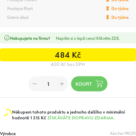
Prodejna Plzeň
Do týdne
Externí sklad
Do týdne
Nakupujete na firmu?
Napište si o lepší cenu! Klikněte ZDE.
484 Kč
400 Kč bez DPH
Nákupem tohoto produktu a jednoho dalšího v minimální
hodnotě 1 515 Kč
ZÍSKÁVÁTE DOPRAVU ZDARMA.
Výrobce
Kärcher PROFI