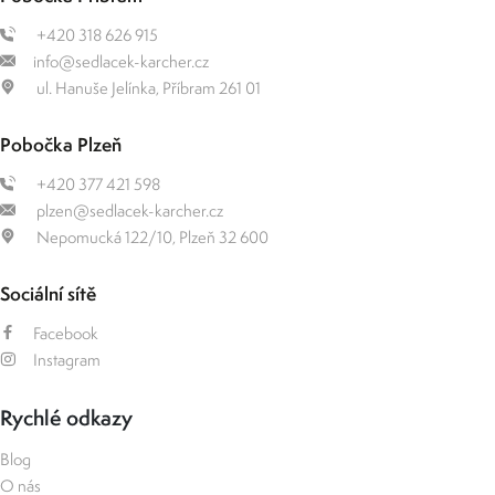
+420 318 626 915
info@sedlacek-karcher.cz
ul. Hanuše Jelínka, Příbram 261 01
Pobočka Plzeň
+420 377 421 598
plzen@sedlacek-karcher.cz
Nepomucká 122/10, Plzeň 32 600
Sociální sítě
Facebook
Instagram
Rychlé odkazy
Blog
O nás