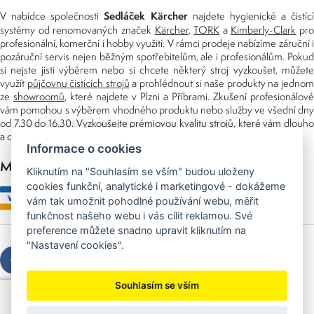
Sedláček Kärcher
V nabídce společnosti
najdete hygienické a čistící
systémy od renomovaných značek
Kärcher
,
TORK
a
Kimberly-Clark
pro
profesionální, komerční i hobby využití. V rámci prodeje nabízíme záruční i
pozáruční servis nejen běžným spotřebitelům, ale i profesionálům. Pokud
si nejste jisti výběrem nebo si chcete některý stroj vyzkoušet, můžete
využít
půjčovnu čistících strojů
a prohlédnout si naše produkty na jedno
ze
showroomů
, které najdete v Plzni a Příbrami. Zkušení profesionálové
vám pomohou s výběrem vhodného produktu nebo služby ve všední dny
od 7.30 do 16.30. Vyzkoušejte prémiovou kvalitu strojů, které vám dlouho
a dobře poslouží nejen doma, ale i v zaměstnání.
Informace o cookies
Možnosti platby
Kliknutím na "Souhlasím se vším" budou uloženy
cookies funkční, analytické i marketingové - dokážeme
vám tak umožnit pohodlné používání webu, měřit
funkčnost našeho webu i vás cílit reklamou. Své
preference můžete snadno upravit kliknutím na
"Nastavení cookies".
Souhlasím se vším
Copyright © 2026 Sedláček s.r.o.
Created by
OLC Webdesign