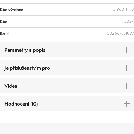
Kód výrobce
2.860-117.0
Kód
115024
EAN
4002667351897
Parametry a popis
Je příslušenstvím pro
Videa
Hodnocení (10)