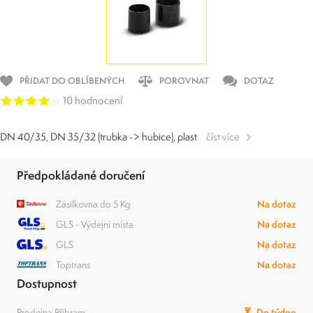
PŘIDAT DO OBLÍBENÝCH
POROVNAT
DOTAZ
10 hodnocení
DN 40/35, DN 35/32 (trubka -> hubice), plast
číst více
Předpokládané doručení
Zásilkovna do 5 Kg
Na dotaz
GLS - Výdejní místa
Na dotaz
GLS
Na dotaz
Toptrans
Na dotaz
Dostupnost
Prodejna Příbram
Do týdne