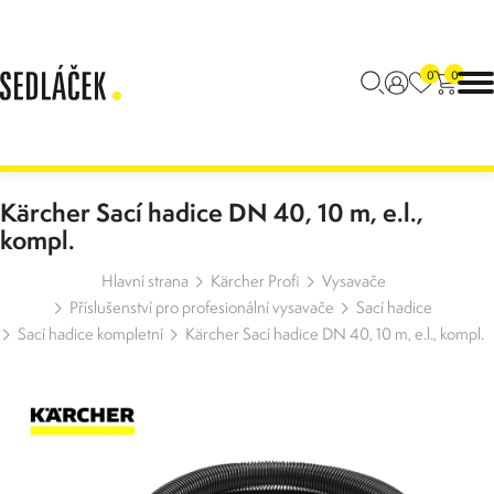
0
0
Kärcher Sací hadice DN 40, 10 m, e.l.,
kompl.
Hlavní strana
Kärcher Profi
Vysavače
Příslušenství pro profesionální vysavače
Sací hadice
Sací hadice kompletní
Kärcher Sací hadice DN 40, 10 m, e.l., kompl.