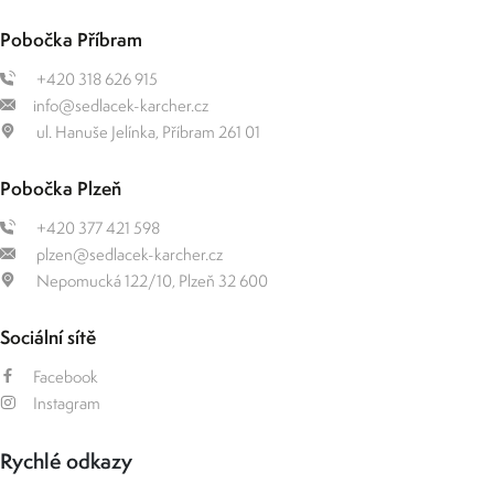
Pobočka Příbram
+420 318 626 915
info@sedlacek-karcher.cz
ul. Hanuše Jelínka, Příbram 261 01
Pobočka Plzeň
+420 377 421 598
plzen@sedlacek-karcher.cz
Nepomucká 122/10, Plzeň 32 600
Sociální sítě
Facebook
Instagram
Rychlé odkazy