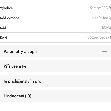
Výrobce
Kärcher PROFI
Kód výrobce
4.440-466.0
Kód
115092
EAN
4002667063974
Parametry a popis
Příslušenství
Je příslušenstvím pro
Hodnocení (10)