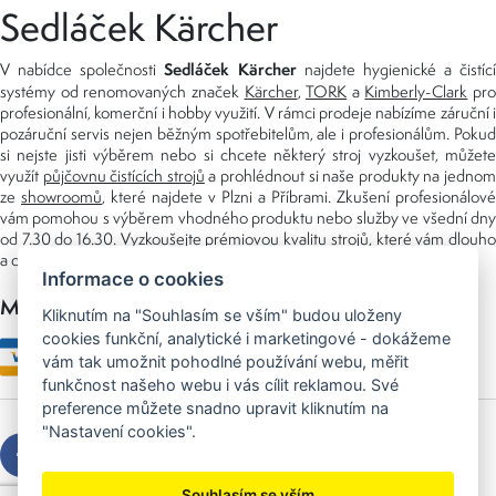
Sedláček Kärcher
Sedláček Kärcher
V nabídce společnosti
najdete hygienické a čistící
systémy od renomovaných značek
Kärcher
,
TORK
a
Kimberly-Clark
pro
profesionální, komerční i hobby využití. V rámci prodeje nabízíme záruční i
pozáruční servis nejen běžným spotřebitelům, ale i profesionálům. Pokud
si nejste jisti výběrem nebo si chcete některý stroj vyzkoušet, můžete
využít
půjčovnu čistících strojů
a prohlédnout si naše produkty na jedno
ze
showroomů
, které najdete v Plzni a Příbrami. Zkušení profesionálové
vám pomohou s výběrem vhodného produktu nebo služby ve všední dny
od 7.30 do 16.30. Vyzkoušejte prémiovou kvalitu strojů, které vám dlouho
a dobře poslouží nejen doma, ale i v zaměstnání.
Informace o cookies
Možnosti platby
Kliknutím na "Souhlasím se vším" budou uloženy
cookies funkční, analytické i marketingové - dokážeme
vám tak umožnit pohodlné používání webu, měřit
funkčnost našeho webu i vás cílit reklamou. Své
preference můžete snadno upravit kliknutím na
"Nastavení cookies".
Souhlasím se vším