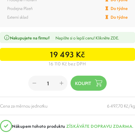
Prodejna Plzeň
Do týdne
Externí sklad
Do týdne
Nakupujete na firmu?
Napište si o lepší cenu! Klikněte ZDE.
19 493 Kč
16 110 Kč bez DPH
Cena za měrnou jednotku
6 497,70 Kč/kg
Nákupem tohoto produktu
ZÍSKÁVÁTE DOPRAVU ZDARMA.