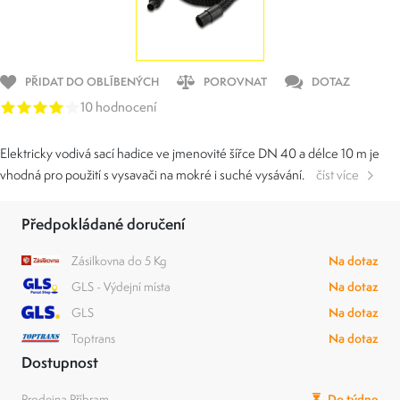
PŘIDAT DO OBLÍBENÝCH
POROVNAT
DOTAZ
10 hodnocení
Elektricky vodivá sací hadice ve jmenovité šířce DN 40 a délce 10 m je
vhodná pro použití s ​​vysavači na mokré i suché vysávání.
číst více
Předpokládané doručení
Zásilkovna do 5 Kg
Na dotaz
GLS - Výdejní místa
Na dotaz
GLS
Na dotaz
Toptrans
Na dotaz
Dostupnost
Prodejna Příbram
Do týdne