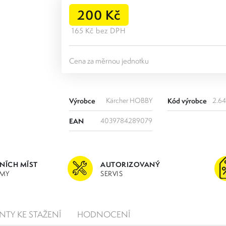
200 Kč
165 Kč bez DPH
Cena za měrnou jednotku
Výrobce
Kärcher HOBBY
Kód výrobce
2.6
EAN
4039784289079
JNÍCH MÍST
AUTORIZOVANÝ
MY
SERVIS
TY KE STAŽENÍ
HODNOCENÍ