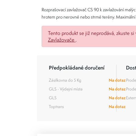
Rozprašovací zavlažovač CS 90 k zavlažování malýc
hrotem pro nerovné nebo strmé terény. Maximální 
Tento produkt se již neprodává, zkuste si 
Zavlažovače
.
Předpokládané doručení
Dos
Zásilkovna do 5 Kg
Na dotaz
Prode
GLS - Výdejní místa
Na dotaz
Prode
GLS
Na dotaz
Extern
Toptrans
Na dotaz