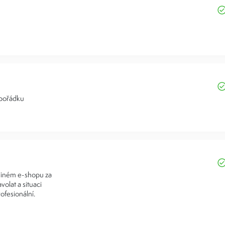
 pořádku
 jiném e-shopu za
volat a situaci
ofesionální.