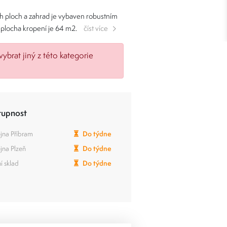
h ploch a zahrad je vybaven robustním
plocha kropení je 64 m2.
číst více
vybrat jiný z této kategorie
tupnost
jna Příbram
Do týdne
jna Plzeň
Do týdne
í sklad
Do týdne