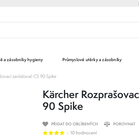
ě a zásobníky hygieny
Průmyslové utěrky a zásobníky
šovací zavlažovač CS 90 Spike
Kärcher Rozprašovac
90 Spike
PŘIDAT DO OBLÍBENÝCH
POROVNAT
10 hodnocení