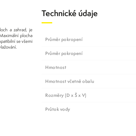
Technické údaje
loch a zahrad, je
Maximální plocha
Průměr pokropení
patibilní se všemi
lažování.
Průměr pokropení
Hmotnost
Hmotnost včetně obalu
Rozměry (D x Š x V)
Průtok vody