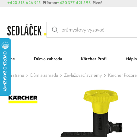
+420 318 626 915
Příbram
+420 377 421 598
Plzeň
Akce
Dům a zahrada
Kärcher Profi
Nápln
Hlavní strana
Dům a zahrada
Zavlažovací systémy
Kärcher Rozpra