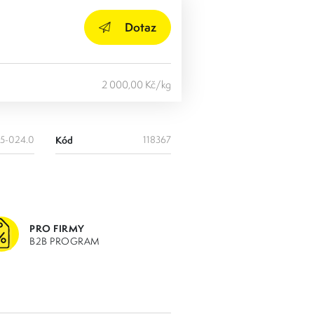
Dotaz
2 000,00 Kč/kg
45-024.0
Kód
118367
PRO FIRMY
B2B PROGRAM