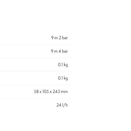
9 m 2 bar
9 m 4 bar
0.1 kg
0.1 kg
58 x 105 x 243 mm
24 l/h