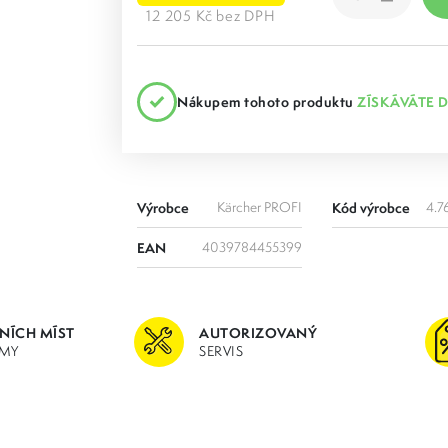
12 205 Kč bez DPH
Nákupem tohoto produktu
ZÍSKÁVÁTE 
Výrobce
Kärcher PROFI
Kód výrobce
4.7
EAN
4039784455399
JNÍCH MÍST
AUTORIZOVANÝ
MY
SERVIS