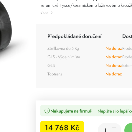
keramické trysce/keramickému ložiskovému krouž
více
Předpokládané doručení
Dos
Zásilkovna do 5 Kg
Na dotaz
Prode
GLS - Výdejní místa
Na dotaz
Prode
GLS
Na dotaz
Extern
Toptrans
Na dotaz
Nakupujete na firmu?
Napište si o lepší 
14 768 Kč