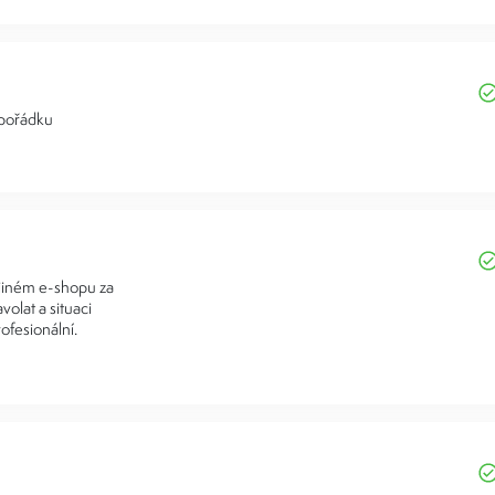
 pořádku
 jiném e-shopu za
volat a situaci
ofesionální.