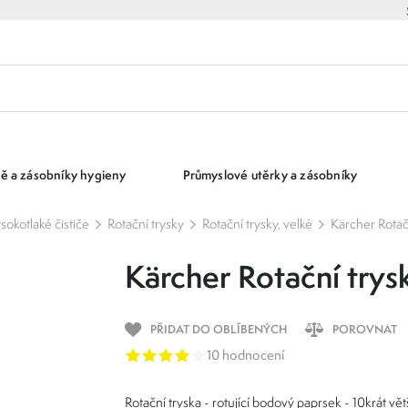
ě a zásobníky hygieny
Průmyslové utěrky a zásobníky
ysokotlaké čističe
Rotační trysky
Rotační trysky, velké
Kärcher Rotačn
Kärcher Rotační trys
PŘIDAT DO OBLÍBENÝCH
POROVNAT
10 hodnocení
Rotační tryska - rotující bodový paprsek - 10krát větš