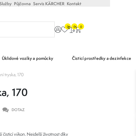
Služby
Půjčovna
Servis KÄRCHER
Kontakt
0
0
0
Úklidové vozíky a pomůcky
Čisticí prostředky a dezinfekce
í tryska, 170
ka, 170
DOTAZ
í čisticí výkon. Nejdelší životnost díky