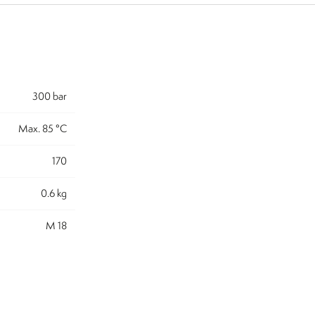
300 bar
Max. 85 °C
170
0.6 kg
M 18