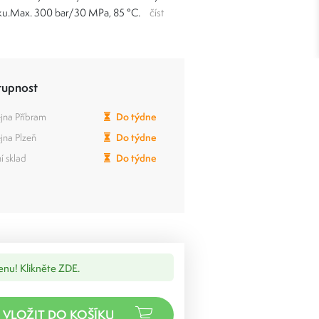
ku.Max. 300 bar/30 MPa, 85 °C.
číst
tupnost
jna Příbram
Do týdne
jna Plzeň
Do týdne
í sklad
Do týdne
cenu! Klikněte ZDE.