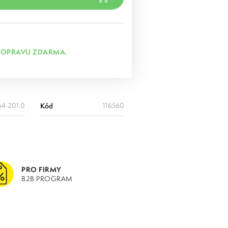
DOPRAVU ZDARMA.
64-201.0
Kód
116560
PRO FIRMY
B2B PROGRAM