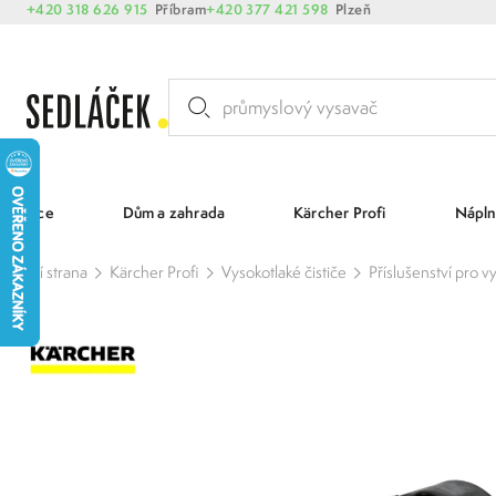
+420 318 626 915
Příbram
+420 377 421 598
Plzeň
Akce
Dům a zahrada
Kärcher Profi
Nápln
Hlavní strana
Kärcher Profi
Vysokotlaké čističe
Příslušenství pro v