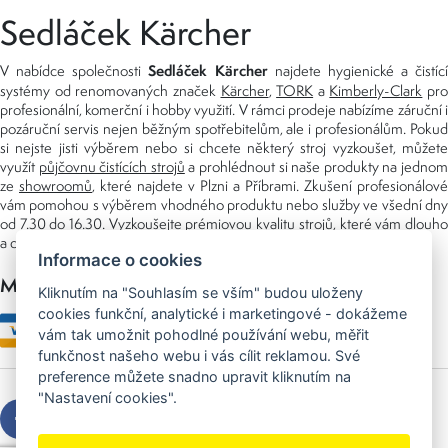
Sedláček Kärcher
Sedláček Kärcher
V nabídce společnosti
najdete hygienické a čistící
systémy od renomovaných značek
Kärcher
,
TORK
a
Kimberly-Clark
pro
profesionální, komerční i hobby využití. V rámci prodeje nabízíme záruční i
pozáruční servis nejen běžným spotřebitelům, ale i profesionálům. Pokud
si nejste jisti výběrem nebo si chcete některý stroj vyzkoušet, můžete
využít
půjčovnu čistících strojů
a prohlédnout si naše produkty na jedno
ze
showroomů
, které najdete v Plzni a Příbrami. Zkušení profesionálové
vám pomohou s výběrem vhodného produktu nebo služby ve všední dny
od 7.30 do 16.30. Vyzkoušejte prémiovou kvalitu strojů, které vám dlouho
a dobře poslouží nejen doma, ale i v zaměstnání.
Informace o cookies
Možnosti platby
Kliknutím na "Souhlasím se vším" budou uloženy
cookies funkční, analytické i marketingové - dokážeme
vám tak umožnit pohodlné používání webu, měřit
funkčnost našeho webu i vás cílit reklamou. Své
preference můžete snadno upravit kliknutím na
"Nastavení cookies".