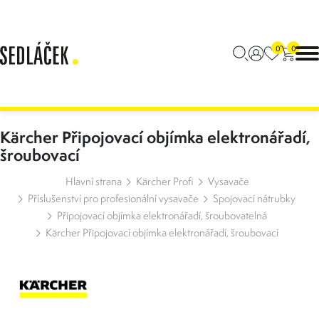
0
0
Kärcher Připojovací objímka elektronářadí,
šroubovací
Hlavní strana
Kärcher Profi
Vysavače
Příslušenství pro profesionální vysavače
Spojovací nátrubky
Připojovací objímka elektronářadí, šroubovatelná
Kärcher Připojovací objímka elektronářadí, šroubovací