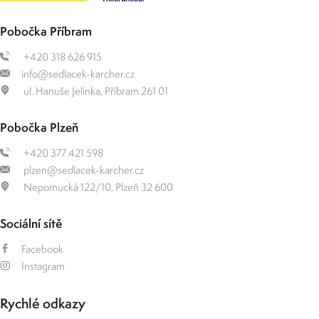
Pobočka Příbram
+420 318 626 915
info@sedlacek-karcher.cz
ul. Hanuše Jelínka, Příbram 261 01
Pobočka Plzeň
+420 377 421 598
plzen@sedlacek-karcher.cz
Nepomucká 122/10, Plzeň 32 600
Sociální sítě
Facebook
Instagram
Rychlé odkazy