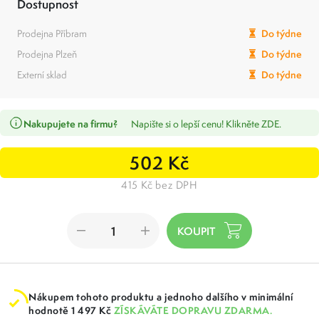
Dostupnost
Prodejna Příbram
Do týdne
Prodejna Plzeň
Do týdne
Externí sklad
Do týdne
Nakupujete na firmu?
Napište si o lepší cenu! Klikněte ZDE.
502 Kč
415 Kč bez DPH
Nákupem tohoto produktu a jednoho dalšího v minimální
hodnotě 1 497 Kč
ZÍSKÁVÁTE DOPRAVU ZDARMA.