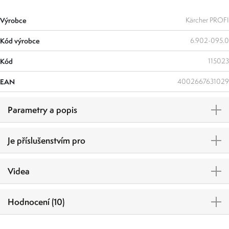
Výrobce
Kärcher PROFI
Kód výrobce
6.902-095.0
Kód
115023
EAN
4002667631029
Parametry a popis
Je příslušenstvím pro
Videa
Hodnocení (10)