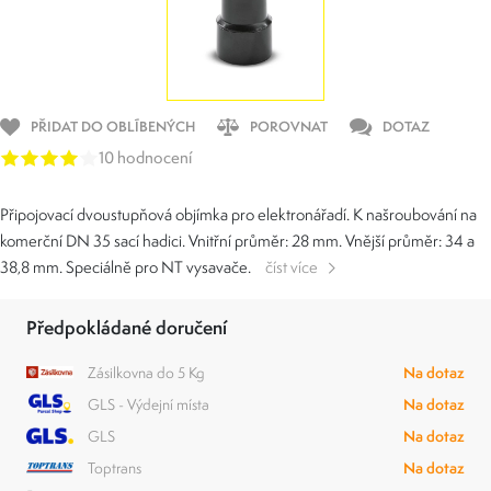
PŘIDAT DO OBLÍBENÝCH
POROVNAT
DOTAZ
10 hodnocení
Připojovací dvoustupňová objímka pro elektronářadí. K našroubování na
komerční DN 35 sací hadici. Vnitřní průměr: 28 mm. Vnější průměr: 34 a
38,8 mm. Speciálně pro NT vysavače.
číst více
Předpokládané doručení
Zásilkovna do 5 Kg
Na dotaz
GLS - Výdejní místa
Na dotaz
GLS
Na dotaz
Toptrans
Na dotaz