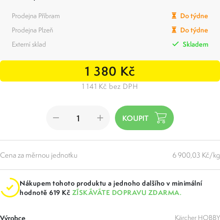
Prodejna Příbram
Do týdne
Prodejna Plzeň
Do týdne
Externí sklad
Skladem
1 380 Kč
1 141 Kč bez DPH
Cena za měrnou jednotku
6 900,03 Kč/kg
Nákupem tohoto produktu a jednoho dalšího v minimální
hodnotě 619 Kč
ZÍSKÁVÁTE DOPRAVU ZDARMA.
Výrobce
Kärcher HOBBY