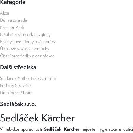
Kategorie
Akce
Dům a zahrada
Kärcher Profi
Náplně a zásobníky hygieny
Průmyslové utěrky a zásobníky
Úklidové vozíky a pomůcky
Čisticí prostředky a dezinfekce
Další střediska
Sedláček Author Bike Centrum
Podlahy Sedláček
Dům jógy Příbram
Sedláček s.r.o.
Sedláček Kärcher
Sedláček Kärcher
V nabídce společnosti
najdete hygienické a čistící