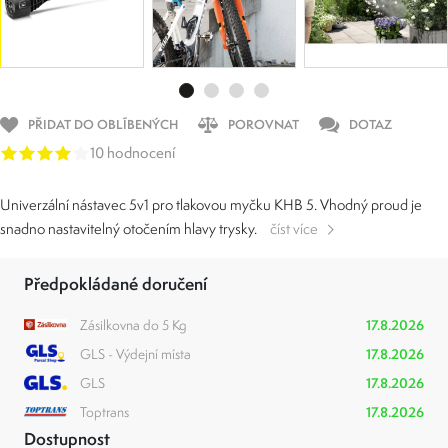
PŘIDAT DO OBLÍBENÝCH
POROVNAT
DOTAZ
10 hodnocení
Univerzální nástavec 5v1 pro tlakovou myčku KHB 5. Vhodný proud je
snadno nastavitelný otočením hlavy trysky.
číst více
Předpokládané doručení
Zásilkovna do 5 Kg
17.8.2026
GLS - Výdejní místa
17.8.2026
GLS
17.8.2026
Toptrans
17.8.2026
Dostupnost