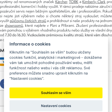
systémy od renomovaných značek
Kärcher
,
TORK
a
Kimberly-Clark
pro
profesionální, komerční i hobby využití. V rámci prodeje nabízíme záruční i
pozáruční servis nejen běžným spotřebitelům, ale i profesionálům. Pokud
si nejste jisti výběrem nebo si chcete některý stroj vyzkoušet, můžete
využít
půjčovnu čistících strojů
a prohlédnout si naše produkty na jedno
ze
showroomů
, které najdete v Plzni a Příbrami. Zkušení profesionálové
vám pomohou s výběrem vhodného produktu nebo služby ve všední dny
od 7.30 do 16.30. Vyzkoušejte prémiovou kvalitu strojů, které vám dlouho
a dobře poslouží nejen doma, ale i v zaměstnání.
Informace o cookies
Možnosti platby
Kliknutím na "Souhlasím se vším" budou uloženy
cookies funkční, analytické i marketingové - dokážeme
vám tak umožnit pohodlné používání webu, měřit
funkčnost našeho webu i vás cílit reklamou. Své
preference můžete snadno upravit kliknutím na
"Nastavení cookies".
Souhlasím se vším
Copyright © 2026 Sedláček s.r.o.
Created by
OLC Webdesign
Nastavení cookies