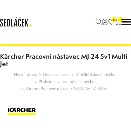
0
0
Kärcher Pracovní nástavec MJ 24 5v1 Multi
Jet
Hlavní strana
Dům a zahrada
Mobilní tlakové myčky
Příslušenství pro mobilní myčky
Kärcher Pracovní nástavec MJ 24 5v1 Multi Jet