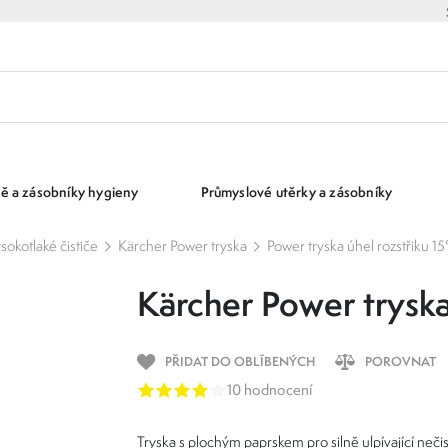
ě a zásobníky hygieny
Průmyslové utěrky a zásobníky
ysokotlaké čističe
Kärcher Power tryska
Power tryska úhel rozstřiku 15
Kärcher Power tryska
PŘIDAT DO OBLÍBENÝCH
POROVNAT
10 hodnocení
Tryska s plochým paprskem pro silně ulpívající nečis