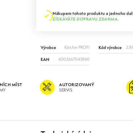
Nákupem tohoto produktu a jednoho dalš
ZÍSKÁVÁTE DOPRAVU ZDARMA.
Výrobce
Kärcher PROFI
Kód výrobce
2.8
EAN
4002667045840
JNÍCH MÍST
AUTORIZOVANÝ
MY
SERVIS