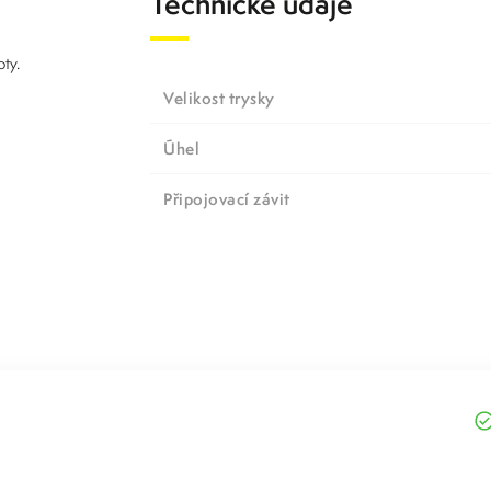
Technické údaje
ty.
Velikost trysky
Úhel
Připojovací závit