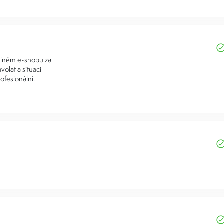
 jiném e-shopu za
volat a situaci
ofesionální.