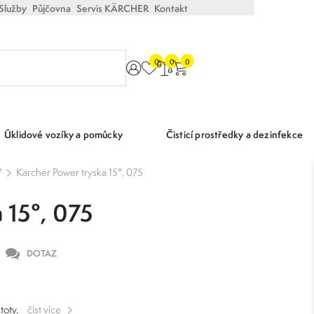
Služby
Půjčovna
Servis KÄRCHER
Kontakt
0
0
0
Úklidové vozíky a pomůcky
Čisticí prostředky a dezinfekce
°
Kärcher Power tryska 15°, 075
 15°, 075
DOTAZ
toty.
číst více