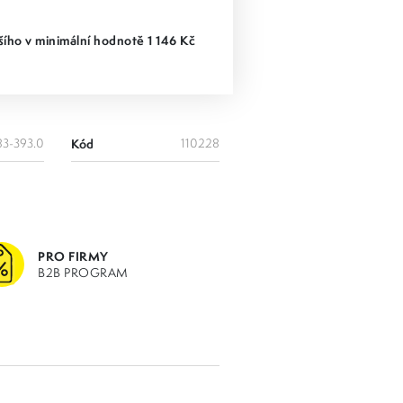
ího v minimální hodnotě 1 146 Kč
83-393.0
Kód
110228
PRO FIRMY
B2B PROGRAM