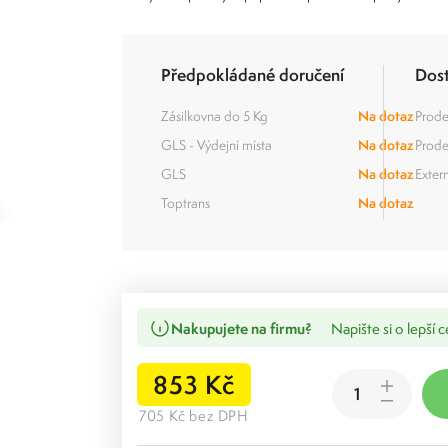
Předpokládané doručení
Dos
Zásilkovna do 5 Kg
Na dotaz
Prode
GLS - Výdejní místa
Na dotaz
Prode
GLS
Na dotaz
Extern
Toptrans
Na dotaz
Nakupujete na firmu?
Napište si o lepší 
853 Kč
705 Kč bez DPH