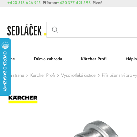
+420 318 626 915
Příbram
+420 377 421 598
Plzeň
Akce
Dům a zahrada
Kärcher Profi
Nápln
Hlavní strana
Kärcher Profi
Vysokotlaké čističe
Příslušenství pro v