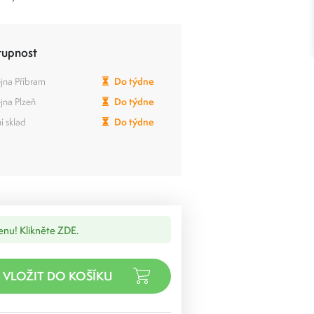
tupnost
jna Příbram
Do týdne
jna Plzeň
Do týdne
í sklad
Do týdne
cenu! Klikněte ZDE.