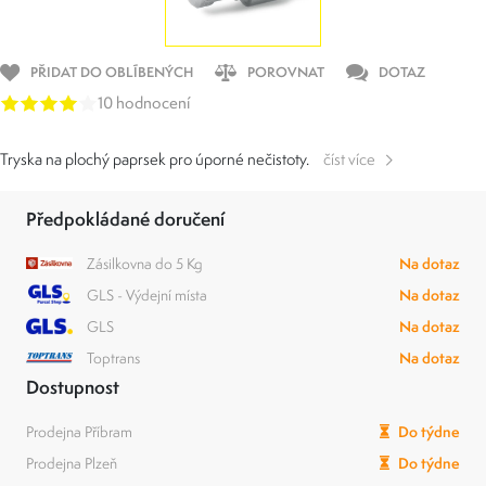
PŘIDAT DO OBLÍBENÝCH
POROVNAT
DOTAZ
10 hodnocení
Tryska na plochý paprsek pro úporné nečistoty.
číst více
Předpokládané doručení
Zásilkovna do 5 Kg
Na dotaz
GLS - Výdejní místa
Na dotaz
GLS
Na dotaz
Toptrans
Na dotaz
Dostupnost
Prodejna Příbram
Do týdne
Prodejna Plzeň
Do týdne