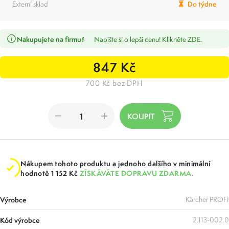
Externí sklad
Do týdne
Nakupujete na firmu?
Napište si o lepší cenu! Klikněte ZDE.
847 Kč
700 Kč bez DPH
Nákupem tohoto produktu a jednoho dalšího v minimální
hodnotě 1 152 Kč
ZÍSKÁVÁTE DOPRAVU ZDARMA.
Výrobce
Kärcher PROFI
Kód výrobce
2.113-002.0