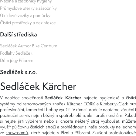
Náplně a zásobníky hygieny
Průmyslové utěrky a zásobníky
Úklidové vozíky a pomůcky
Čisticí prostředky a dezinfekce
Další střediska
Sedláček Author Bike Centrum
Podlahy Sedláček
Dům jógy Příbram
Sedláček s.r.o.
Sedláček Kärcher
Sedláček Kärcher
V nabídce společnosti
najdete hygienické a čistící
systémy od renomovaných značek
Kärcher
,
TORK
a
Kimberly-Clark
pro
profesionální, komerční i hobby využití. V rámci prodeje nabízíme záruční i
pozáruční servis nejen běžným spotřebitelům, ale i profesionálům. Pokud
si nejste jisti výběrem nebo si chcete některý stroj vyzkoušet, můžete
využít
půjčovnu čistících strojů
a prohlédnout si naše produkty na jedno
ze
showroomů
, které najdete v Plzni a Příbrami. Zkušení profesionálové