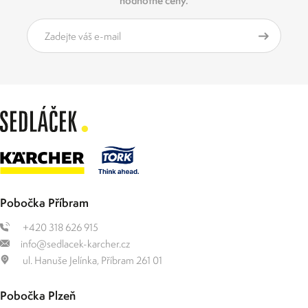
hodnotné ceny.
Pobočka Příbram
+420 318 626 915
info@sedlacek-karcher.cz
ul. Hanuše Jelínka, Příbram 261 01
Pobočka Plzeň