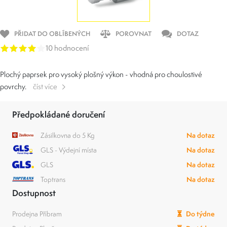
PŘIDAT DO OBLÍBENÝCH
POROVNAT
DOTAZ
10 hodnocení
Plochý paprsek pro vysoký plošný výkon - vhodná pro choulostivé
povrchy.
číst více
Předpokládané doručení
Zásilkovna do 5 Kg
Na dotaz
GLS - Výdejní místa
Na dotaz
GLS
Na dotaz
Toptrans
Na dotaz
Dostupnost
Prodejna Příbram
Do týdne