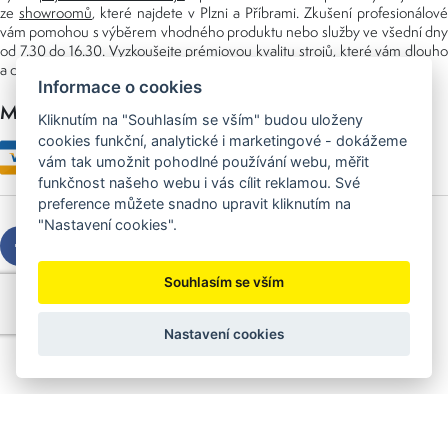
ze
showroomů
, které najdete v Plzni a Příbrami. Zkušení profesionálové
vám pomohou s výběrem vhodného produktu nebo služby ve všední dny
od 7.30 do 16.30. Vyzkoušejte prémiovou kvalitu strojů, které vám dlouho
a dobře poslouží nejen doma, ale i v zaměstnání.
Informace o cookies
Možnosti platby
Kliknutím na "Souhlasím se vším" budou uloženy
cookies funkční, analytické i marketingové - dokážeme
vám tak umožnit pohodlné používání webu, měřit
funkčnost našeho webu i vás cílit reklamou. Své
preference můžete snadno upravit kliknutím na
"Nastavení cookies".
Souhlasím se vším
Copyright © 2026 Sedláček s.r.o.
Created by
OLC Webdesign
Nastavení cookies