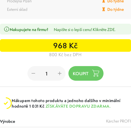
Prodejna Plzeň
Do týdne
Externí sklad
Do týdne
Nakupujete na firmu?
Napište si o lepší cenu! Klikněte ZDE.
968 Kč
800 Kč bez DPH
Nákupem tohoto produktu a jednoho dalšího v minimální
hodnotě 1 031 Kč
ZÍSKÁVÁTE DOPRAVU ZDARMA.
Výrobce
Kärcher PROFI