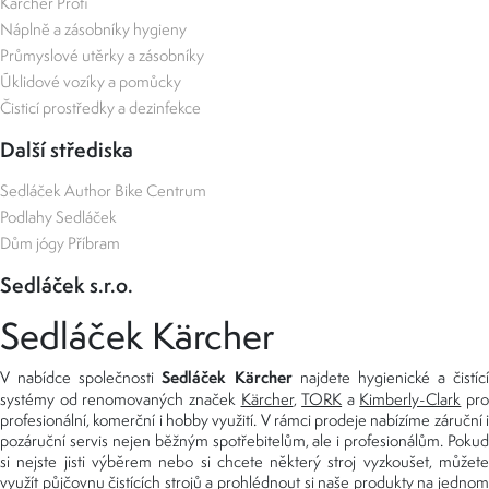
Kärcher Profi
Náplně a zásobníky hygieny
Průmyslové utěrky a zásobníky
Úklidové vozíky a pomůcky
Čisticí prostředky a dezinfekce
Další střediska
Sedláček Author Bike Centrum
Podlahy Sedláček
Dům jógy Příbram
Sedláček s.r.o.
Sedláček Kärcher
Sedláček Kärcher
V nabídce společnosti
najdete hygienické a čistící
systémy od renomovaných značek
Kärcher
,
TORK
a
Kimberly-Clark
pro
profesionální, komerční i hobby využití. V rámci prodeje nabízíme záruční i
pozáruční servis nejen běžným spotřebitelům, ale i profesionálům. Pokud
si nejste jisti výběrem nebo si chcete některý stroj vyzkoušet, můžete
využít
půjčovnu čistících strojů
a prohlédnout si naše produkty na jedno