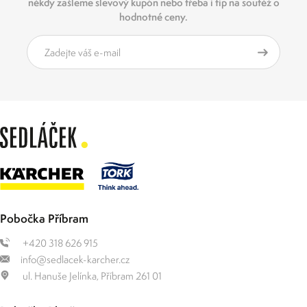
někdy zašleme slevový kupón nebo třeba i tip na soutěž o
hodnotné ceny.
Pobočka Příbram
+420 318 626 915
info@sedlacek-karcher.cz
ul. Hanuše Jelínka, Příbram 261 01