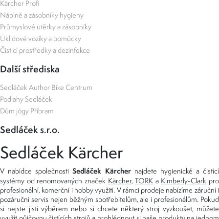
Kärcher Profi
Náplně a zásobníky hygieny
Průmyslové utěrky a zásobníky
Úklidové vozíky a pomůcky
Čisticí prostředky a dezinfekce
Další střediska
Sedláček Author Bike Centrum
Podlahy Sedláček
Dům jógy Příbram
Sedláček s.r.o.
Sedláček Kärcher
Sedláček Kärcher
V nabídce společnosti
najdete hygienické a čistící
systémy od renomovaných značek
Kärcher
,
TORK
a
Kimberly-Clark
pro
profesionální, komerční i hobby využití. V rámci prodeje nabízíme záruční i
pozáruční servis nejen běžným spotřebitelům, ale i profesionálům. Pokud
si nejste jisti výběrem nebo si chcete některý stroj vyzkoušet, můžete
využít
půjčovnu čistících strojů
a prohlédnout si naše produkty na jedno