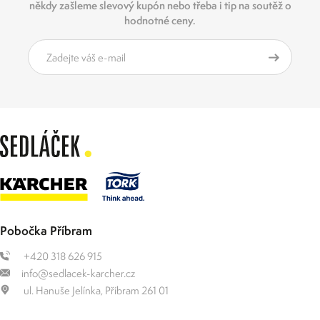
někdy zašleme slevový kupón nebo třeba i tip na soutěž o
hodnotné ceny.
Pobočka Příbram
+420 318 626 915
info@sedlacek-karcher.cz
ul. Hanuše Jelínka, Příbram 261 01