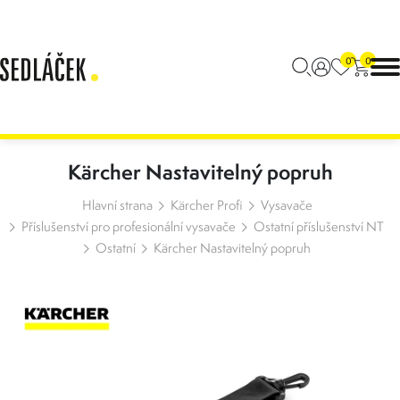
0
0
Kärcher Nastavitelný popruh
Hlavní strana
Kärcher Profi
Vysavače
Příslušenství pro profesionální vysavače
Ostatní příslušenství NT
Ostatní
Kärcher Nastavitelný popruh