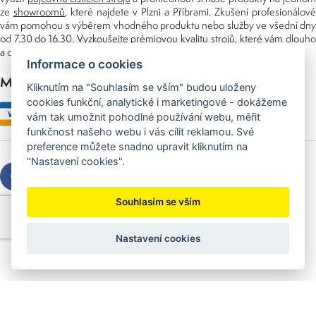
ze
showroomů
, které najdete v Plzni a Příbrami. Zkušení profesionálové
vám pomohou s výběrem vhodného produktu nebo služby ve všední dny
od 7.30 do 16.30. Vyzkoušejte prémiovou kvalitu strojů, které vám dlouho
a dobře poslouží nejen doma, ale i v zaměstnání.
Informace o cookies
Možnosti platby
Kliknutím na "Souhlasím se vším" budou uloženy
cookies funkční, analytické i marketingové - dokážeme
vám tak umožnit pohodlné používání webu, měřit
funkčnost našeho webu i vás cílit reklamou. Své
preference můžete snadno upravit kliknutím na
"Nastavení cookies".
Souhlasím se vším
Copyright © 2026 Sedláček s.r.o.
Created by
OLC Webdesign
Nastavení cookies