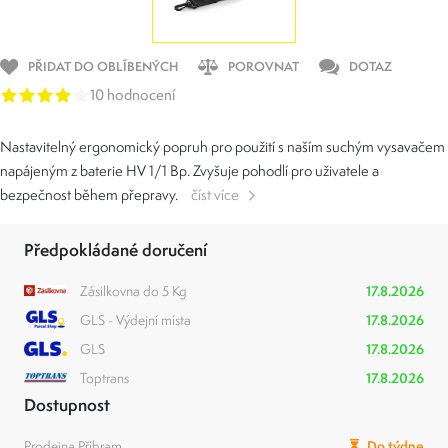
PŘIDAT DO OBLÍBENÝCH
POROVNAT
DOTAZ
10 hodnocení
Nastavitelný ergonomický popruh pro použití s naším suchým vysavačem
napájeným z baterie HV 1/1 Bp. Zvyšuje pohodlí pro uživatele a
bezpečnost během přepravy.
číst více
Předpokládané doručení
Zásilkovna do 5 Kg
17.8.2026
GLS - Výdejní místa
17.8.2026
GLS
17.8.2026
Toptrans
17.8.2026
Dostupnost
Prodejna Příbram
Do týdne