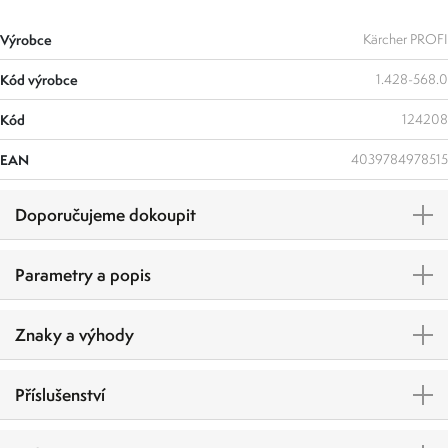
Výrobce
Kärcher PROFI
Kód výrobce
1.428-568.0
Kód
124208
EAN
4039784978515
Doporučujeme dokoupit
Parametry a popis
Znaky a výhody
Příslušenství