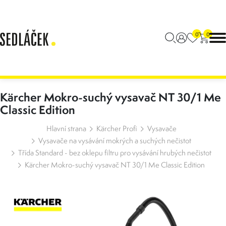
0
0
Kärcher Mokro-suchý vysavač NT 30/1 Me
Classic Edition
Hlavní strana
Kärcher Profi
Vysavače
Vysavače na vysávání mokrých a suchých nečistot
Třída Standard - bez oklepu filtru pro vysávání hrubých nečistot
Kärcher Mokro-suchý vysavač NT 30/1 Me Classic Edition