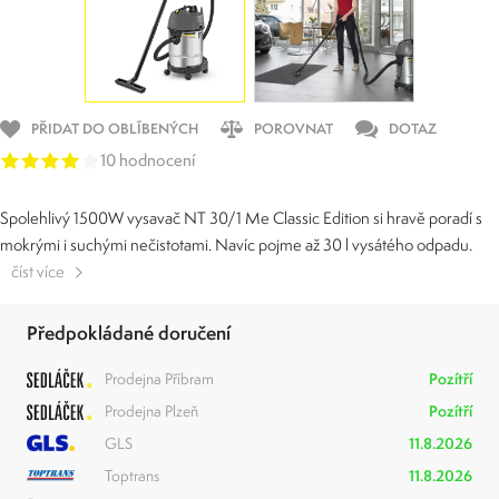
PŘIDAT DO OBLÍBENÝCH
POROVNAT
DOTAZ
10 hodnocení
Spolehlivý 1500W vysavač NT 30/1 Me Classic Edition si hravě poradí s
mokrými i suchými nečistotami. Navíc pojme až 30 l vysátého odpadu.
číst více
Předpokládané doručení
Prodejna Příbram
Pozítří
Prodejna Plzeň
Pozítří
GLS
11.8.2026
Toptrans
11.8.2026