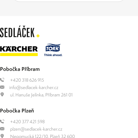
Pobočka Příbram
+420 318 626 915
info@sedlacek-karcher.cz
ul. Hanuše Jelínka, Příbram 261 01
Pobočka Plzeň
+420 377 421 598
plzen@sedlacek-karcher.cz
Nepomucká 122/10, Plzeň 32 600