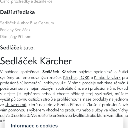
Čisticí prostředky a dezinfekce
Další střediska
Sedláček Author Bike Centrum
Podlahy Sedláček
Dům jógy Příbram
Sedláček s.r.o.
Sedláček Kärcher
Sedláček Kärcher
V nabídce společnosti
najdete hygienické a čistící
systémy od renomovaných značek
Kärcher
,
TORK
a
Kimberly-Clark
pro
profesionální, komerční i hobby využití. V rámci prodeje nabízíme záruční i
pozáruční servis nejen běžným spotřebitelům, ale i profesionálům. Pokud
si nejste jisti výběrem nebo si chcete některý stroj vyzkoušet, můžete
využít
půjčovnu čistících strojů
a prohlédnout si naše produkty na jedno
ze
showroomů
, které najdete v Plzni a Příbrami. Zkušení profesionálové
vám pomohou s výběrem vhodného produktu nebo služby ve všední dny
od 7.30 do 16.30. Vyzkoušejte prémiovou kvalitu strojů, které vám dlouho
a dobře poslouží nejen doma, ale i v zaměstnání.
Informace o cookies