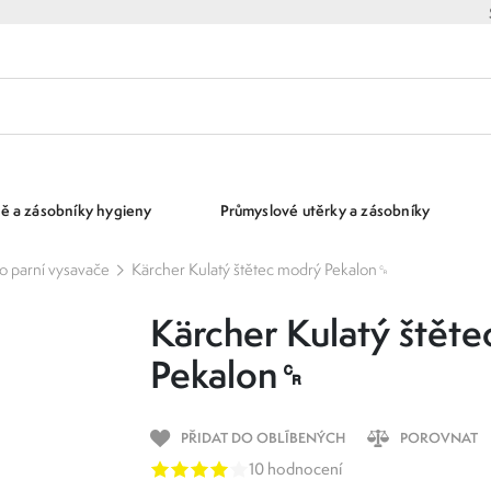
ě a zásobníky hygieny
Průmyslové utěrky a zásobníky
ro parní vysavače
Kärcher Kulatý štětec modrý Pekalon␍
Kärcher Kulatý štět
Pekalon␍
PŘIDAT DO OBLÍBENÝCH
POROVNAT
10 hodnocení