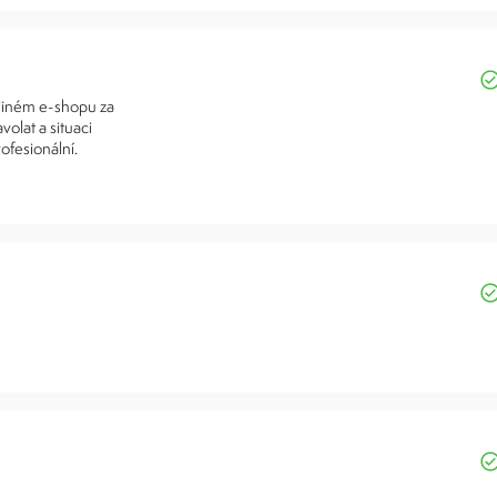
 jiném e-shopu za
volat a situaci
ofesionální.