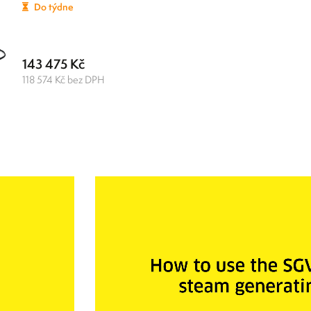
Do týdne
143 475 Kč
118 574 Kč bez DPH