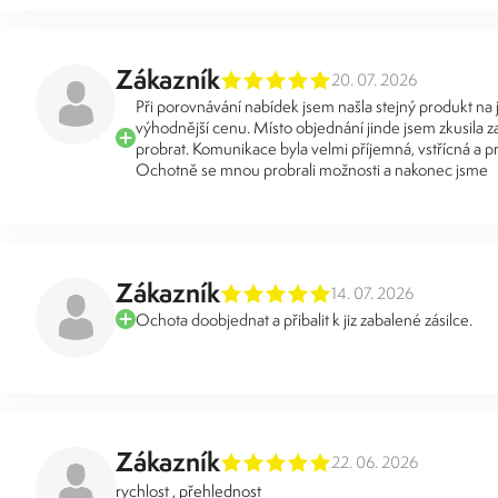
Zákazník
20. 07. 2026
Při porovnávání nabídek jsem našla stejný produkt na
výhodnější cenu. Místo objednání jinde jsem zkusila za
probrat. Komunikace byla velmi příjemná, vstřícná a pr
Ochotně se mnou probrali možnosti a nakonec jsme
Zákazník
14. 07. 2026
Ochota doobjednat a přibalit k jiz zabalené zásilce.
Zákazník
22. 06. 2026
rychlost , přehlednost