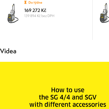
Do týdne
169 272 Kč
139 894 Kč bez DPH
Videa