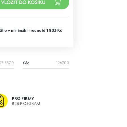
ího v minimální hodnotě 1 803 Kč
07-587.0
Kód
126700
PRO FIRMY
B2B PROGRAM