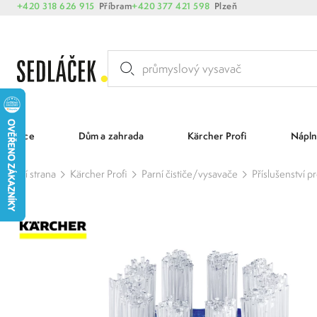
+420 318 626 915
Příbram
+420 377 421 598
Plzeň
Akce
Dům a zahrada
Kärcher Profi
Nápln
Hlavní strana
Kärcher Profi
Parní čističe/vysavače
Příslušenství p