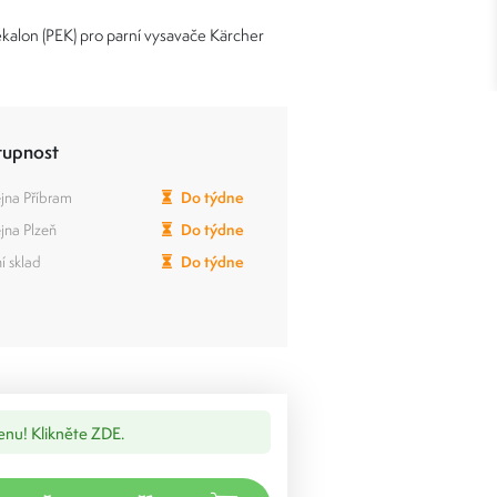
ekalon (PEK) pro parní vysavače Kärcher
tupnost
jna Příbram
Do týdne
jna Plzeň
Do týdne
í sklad
Do týdne
cenu! Klikněte ZDE.