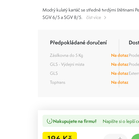
Modrý kulatý kartáč se středně tvrdými štětinami P
SGV 6/5 a SGV 8/5.
číst více
Předpokládané doručení
Dos
Zásilkovna do 5 Kg
Na dotaz
Prode
GLS - Výdejní místa
Na dotaz
Prode
GLS
Na dotaz
Extern
Toptrans
Na dotaz
Nakupujete na firmu?
Napište si o lepší 
196 Kč