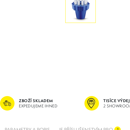
ZBOŽÍ SKLADEM
TISÍCE VÝDE
EXPEDUJEME IHNED
2 SHOWROO
PARAMETRY A POPIS
JE PŘÍSLUŠENSTVÍM PRO
2