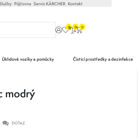
Služby
Půjčovna
Servis KÄRCHER
Kontakt
0
0
0
Úklidové vozíky a pomůcky
Čisticí prostředky a dezinfekce
ec modrý
DOTAZ