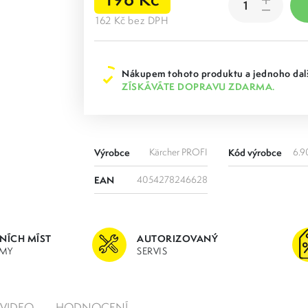
162 Kč bez DPH
Nákupem tohoto produktu a jednoho dalš
ZÍSKÁVÁTE DOPRAVU ZDARMA.
Výrobce
Kärcher PROFI
Kód výrobce
6.9
EAN
4054278246628
JNÍCH MÍST
AUTORIZOVANÝ
MY
SERVIS
VIDEO
HODNOCENÍ