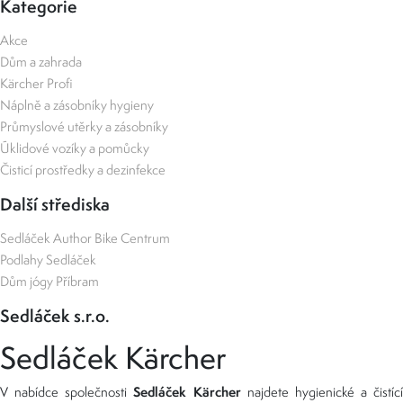
Kategorie
Akce
Dům a zahrada
Kärcher Profi
Náplně a zásobníky hygieny
Průmyslové utěrky a zásobníky
Úklidové vozíky a pomůcky
Čisticí prostředky a dezinfekce
Další střediska
Sedláček Author Bike Centrum
Podlahy Sedláček
Dům jógy Příbram
Sedláček s.r.o.
Sedláček Kärcher
Sedláček Kärcher
V nabídce společnosti
najdete hygienické a čistící