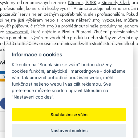
systémy od renomovaných značek
Kärcher
,
TORK
a
Kimberly-Clark
pro
profesionální, komerční i hobby využití. V rámci prodeje nabízíme záruční i
pozáruční servis nejen běžným spotřebitelům, ale i profesionálům. Pokud
si nejste jisti výběrem nebo si chcete některý stroj vyzkoušet, můžete
využít
půjčovnu čistících strojů
a prohlédnout si naše produkty na jedno
ze
showroomů
, které najdete v Plzni a Příbrami. Zkušení profesionálové
vám pomohou s výběrem vhodného produktu nebo služby ve všední dny
od 7.30 do 16.30. Vyzkoušejte prémiovou kvalitu strojů, které vám dlouho
a dobře poslouží nejen doma, ale i v zaměstnání.
Informace o cookies
Možnosti platby
Kliknutím na "Souhlasím se vším" budou uloženy
cookies funkční, analytické i marketingové - dokážeme
vám tak umožnit pohodlné používání webu, měřit
funkčnost našeho webu i vás cílit reklamou. Své
preference můžete snadno upravit kliknutím na
"Nastavení cookies".
Souhlasím se vším
Copyright © 2026 Sedláček s.r.o.
Created by
OLC Webdesign
Nastavení cookies