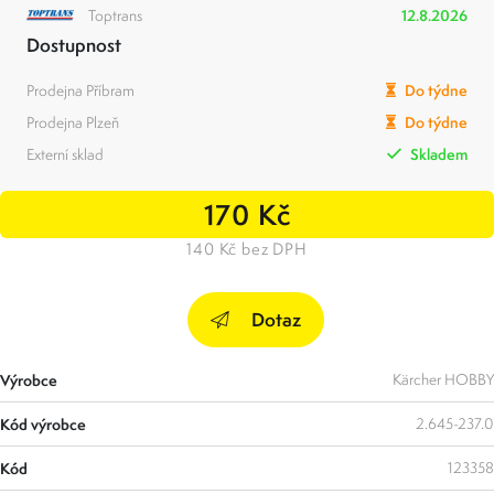
Toptrans
12.8.2026
Dostupnost
Prodejna Příbram
Do týdne
Prodejna Plzeň
Do týdne
Externí sklad
Skladem
170 Kč
140 Kč bez DPH
Dotaz
Výrobce
Kärcher HOBBY
Kód výrobce
2.645-237.0
Kód
123358