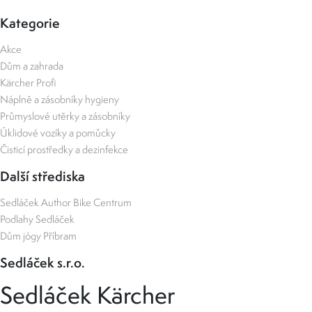
Kategorie
Akce
Dům a zahrada
Kärcher Profi
Náplně a zásobníky hygieny
Průmyslové utěrky a zásobníky
Úklidové vozíky a pomůcky
Čisticí prostředky a dezinfekce
Další střediska
Sedláček Author Bike Centrum
Podlahy Sedláček
Dům jógy Příbram
Sedláček s.r.o.
Sedláček Kärcher