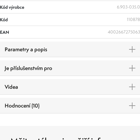
Kód výrobce
6.903-035.0
Kód
110878
EAN
4002667275063
Parametry a popis
Je příslušenstvím pro
Videa
Hodnocení (10)