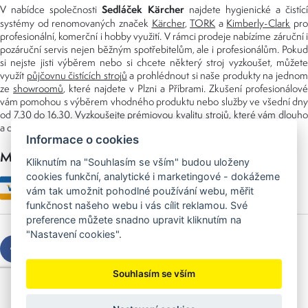
Sedláček Kärcher
V nabídce společnosti
najdete hygienické a čistící
systémy od renomovaných značek
Kärcher
,
TORK
a
Kimberly-Clark
pro
profesionální, komerční i hobby využití. V rámci prodeje nabízíme záruční i
pozáruční servis nejen běžným spotřebitelům, ale i profesionálům. Pokud
si nejste jisti výběrem nebo si chcete některý stroj vyzkoušet, můžete
využít
půjčovnu čistících strojů
a prohlédnout si naše produkty na jedno
ze
showroomů
, které najdete v Plzni a Příbrami. Zkušení profesionálové
vám pomohou s výběrem vhodného produktu nebo služby ve všední dny
od 7.30 do 16.30. Vyzkoušejte prémiovou kvalitu strojů, které vám dlouho
a dobře poslouží nejen doma, ale i v zaměstnání.
Informace o cookies
Možnosti platby
Kliknutím na "Souhlasím se vším" budou uloženy
cookies funkční, analytické i marketingové - dokážeme
vám tak umožnit pohodlné používání webu, měřit
funkčnost našeho webu i vás cílit reklamou. Své
preference můžete snadno upravit kliknutím na
"Nastavení cookies".
Souhlasím se vším
Copyright © 2026 Sedláček s.r.o.
Created by
OLC Webdesign