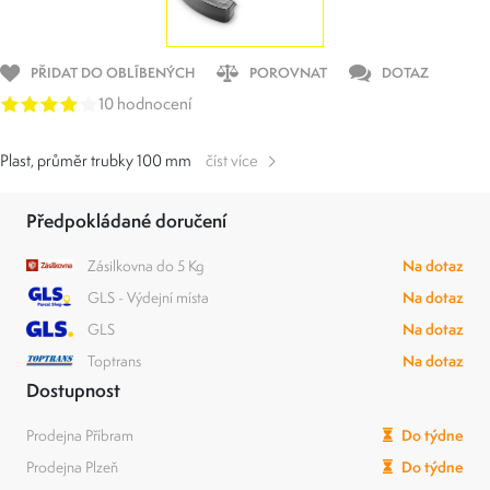
PŘIDAT DO OBLÍBENÝCH
POROVNAT
DOTAZ
10 hodnocení
Plast, průměr trubky 100 mm
číst více
Předpokládané doručení
Zásilkovna do 5 Kg
Na dotaz
GLS - Výdejní místa
Na dotaz
GLS
Na dotaz
Toptrans
Na dotaz
Dostupnost
Prodejna Příbram
Do týdne
Prodejna Plzeň
Do týdne