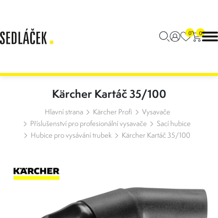
0
0
Kärcher Kartáč 35/100
Hlavní strana
Kärcher Profi
Vysavače
Příslušenství pro profesionální vysavače
Sací hubice
Hubice pro vysávání trubek
Kärcher Kartáč 35/100