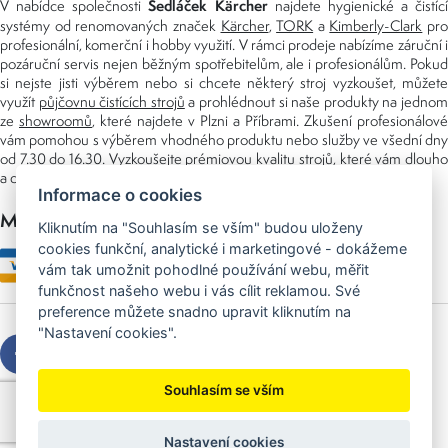
Sedláček Kärcher
V nabídce společnosti
najdete hygienické a čistící
systémy od renomovaných značek
Kärcher
,
TORK
a
Kimberly-Clark
pro
profesionální, komerční i hobby využití. V rámci prodeje nabízíme záruční i
pozáruční servis nejen běžným spotřebitelům, ale i profesionálům. Pokud
si nejste jisti výběrem nebo si chcete některý stroj vyzkoušet, můžete
využít
půjčovnu čistících strojů
a prohlédnout si naše produkty na jedno
ze
showroomů
, které najdete v Plzni a Příbrami. Zkušení profesionálové
vám pomohou s výběrem vhodného produktu nebo služby ve všední dny
od 7.30 do 16.30. Vyzkoušejte prémiovou kvalitu strojů, které vám dlouho
a dobře poslouží nejen doma, ale i v zaměstnání.
Informace o cookies
Možnosti platby
Kliknutím na "Souhlasím se vším" budou uloženy
cookies funkční, analytické i marketingové - dokážeme
vám tak umožnit pohodlné používání webu, měřit
funkčnost našeho webu i vás cílit reklamou. Své
preference můžete snadno upravit kliknutím na
"Nastavení cookies".
Souhlasím se vším
Copyright © 2026 Sedláček s.r.o.
Created by
OLC Webdesign
Nastavení cookies