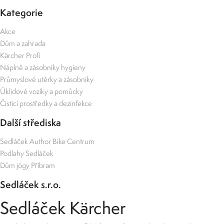
Kategorie
Akce
Dům a zahrada
Kärcher Profi
Náplně a zásobníky hygieny
Průmyslové utěrky a zásobníky
Úklidové vozíky a pomůcky
Čisticí prostředky a dezinfekce
Další střediska
Sedláček Author Bike Centrum
Podlahy Sedláček
Dům jógy Příbram
Sedláček s.r.o.
Sedláček Kärcher