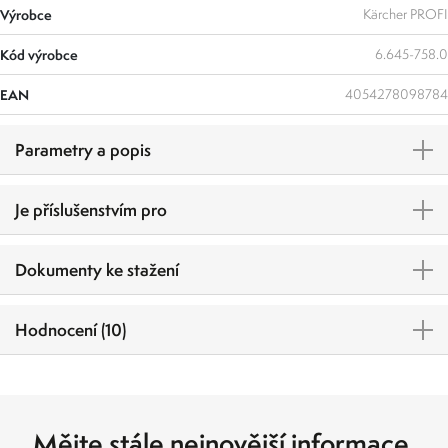
Výrobce
Kärcher PROFI
Kód výrobce
6.645-758.0
EAN
4054278098784
Parametry a popis
Je příslušenstvím pro
Dokumenty ke stažení
Hodnocení (10)
Mějte stále nejnovější informace.