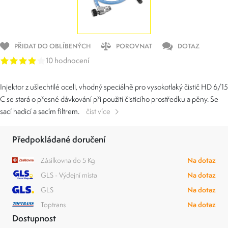
PŘIDAT DO OBLÍBENÝCH
POROVNAT
DOTAZ
10 hodnocení
Injektor z ušlechtilé oceli, vhodný speciálně pro vysokotlaký čistič HD 6/15
C se stará o přesné dávkování při použití čisticího prostředku a pěny. Se
sací hadicí a sacím filtrem.
číst více
Předpokládané doručení
Zásilkovna do 5 Kg
Na dotaz
GLS - Výdejní místa
Na dotaz
GLS
Na dotaz
Toptrans
Na dotaz
Dostupnost