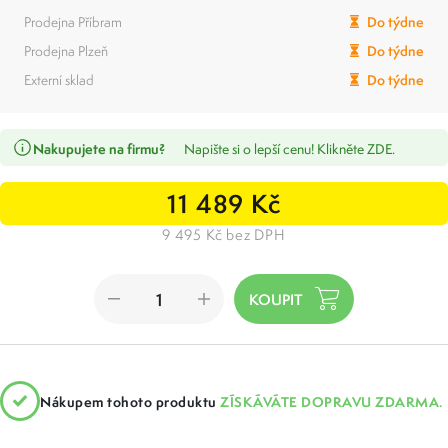
Prodejna Příbram
Do týdne
Prodejna Plzeň
Do týdne
Externí sklad
Do týdne
Nakupujete na firmu?
Napište si o lepší cenu! Klikněte ZDE.
11 489 Kč
9 495 Kč bez DPH
Nákupem tohoto produktu
ZÍSKÁVÁTE DOPRAVU ZDARMA.