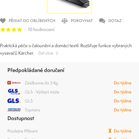
PŘIDAT DO OBLÍBENÝCH
POROVNAT
DOTAZ
10 hodnocení
Praktická péče o čalounění a domácí textil. Rozšiřuje funkce vybraných
vysavačů Kärcher.
číst více
Předpokládané doručení
Zásilkovna do 5 Kg
Do týdne
GLS - Výdejní místa
Do týdne
GLS
Do týdne
Toptrans
Do týdne
Dostupnost
Prodejna Příbram
Do týdne