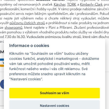
systémy od renomovaných značek
Kärcher
,
TORK
a
Kimberly-Clark
pro
profesionální, komerční i hobby využití. V rámci prodeje nabízíme záruční i
pozáruční servis nejen běžným spotřebitelům, ale i profesionálům. Pokud
si nejste jisti výběrem nebo si chcete některý stroj vyzkoušet, můžete
využít
půjčovnu čistících strojů
a prohlédnout si naše produkty na jedno
ze
showroomů
, které najdete v Plzni a Příbrami. Zkušení profesionálové
vám pomohou s výběrem vhodného produktu nebo služby ve všední dny
od 7.30 do 16.30. Vyzkoušejte prémiovou kvalitu strojů, které vám dlouho
a dobře poslouží nejen doma, ale i v zaměstnání.
Informace o cookies
Možnosti platby
Kliknutím na "Souhlasím se vším" budou uloženy
cookies funkční, analytické i marketingové - dokážeme
vám tak umožnit pohodlné používání webu, měřit
funkčnost našeho webu i vás cílit reklamou. Své
preference můžete snadno upravit kliknutím na
"Nastavení cookies".
Souhlasím se vším
Copyright © 2026 Sedláček s.r.o.
Created by
OLC Webdesign
Nastavení cookies