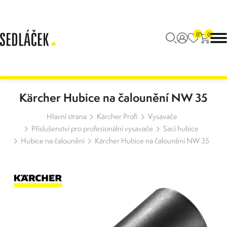
0
0
Kärcher Hubice na čalounění NW 35
Hlavní strana
Kärcher Profi
Vysavače
Příslušenství pro profesionální vysavače
Sací hubice
Hubice na čalounění
Kärcher Hubice na čalounění NW 35