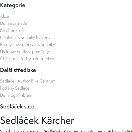
Kategorie
Akce
Dům a zahrada
Kärcher Profi
Náplně a zásobníky hygieny
Průmyslové utěrky a zásobníky
Úklidové vozíky a pomůcky
Čisticí prostředky a dezinfekce
Další střediska
Sedláček Author Bike Centrum
Podlahy Sedláček
Dům jógy Příbram
Sedláček s.r.o.
Sedláček Kärcher
Sedláček Kärcher
V nabídce společnosti
najdete hygienické a čistící