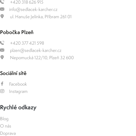
+420 318 626 915
info@sedlacek-karcher.cz
ul. Hanuše Jelínka, Příbram 261 01
Pobočka Plzeň
+420 377 421 598
plzen@sedlacek-karcher.cz
Nepomucká 122/10, Plzeň 32 600
Sociální sítě
Facebook
Instagram
Rychlé odkazy
Blog
O nás
Doprava