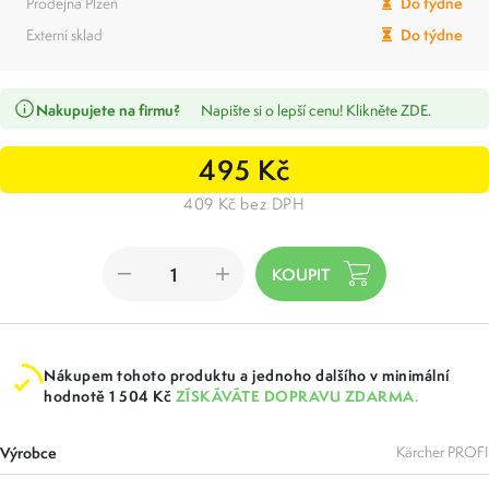
Prodejna Plzeň
Do týdne
Externí sklad
Do týdne
Nakupujete na firmu?
Napište si o lepší cenu! Klikněte ZDE.
495 Kč
409 Kč bez DPH
Nákupem tohoto produktu a jednoho dalšího v minimální
hodnotě 1 504 Kč
ZÍSKÁVÁTE DOPRAVU ZDARMA.
Výrobce
Kärcher PROFI