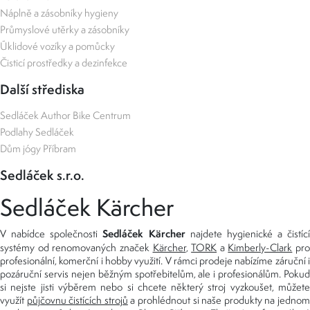
Náplně a zásobníky hygieny
Průmyslové utěrky a zásobníky
Úklidové vozíky a pomůcky
Čisticí prostředky a dezinfekce
Další střediska
Sedláček Author Bike Centrum
Podlahy Sedláček
Dům jógy Příbram
Sedláček s.r.o.
Sedláček Kärcher
Sedláček Kärcher
V nabídce společnosti
najdete hygienické a čistící
systémy od renomovaných značek
Kärcher
,
TORK
a
Kimberly-Clark
pro
profesionální, komerční i hobby využití. V rámci prodeje nabízíme záruční i
pozáruční servis nejen běžným spotřebitelům, ale i profesionálům. Pokud
si nejste jisti výběrem nebo si chcete některý stroj vyzkoušet, můžete
využít
půjčovnu čistících strojů
a prohlédnout si naše produkty na jedno