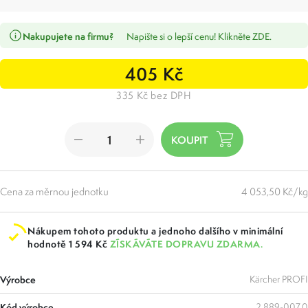
Nakupujete na firmu?
Napište si o lepší cenu! Klikněte ZDE.
405 Kč
335 Kč bez DPH
Cena za měrnou jednotku
4 053,50 Kč/kg
Nákupem tohoto produktu a jednoho dalšího v minimální
hodnotě 1 594 Kč
ZÍSKÁVÁTE DOPRAVU ZDARMA.
Výrobce
Kärcher PROFI
Kód výrobce
2.889-007.0