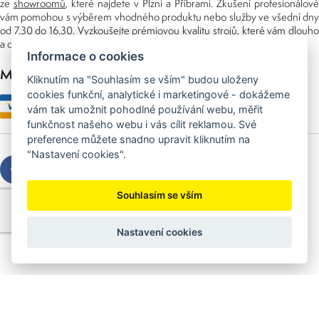
ze
showroomů
, které najdete v Plzni a Příbrami. Zkušení profesionálové
vám pomohou s výběrem vhodného produktu nebo služby ve všední dny
od 7.30 do 16.30. Vyzkoušejte prémiovou kvalitu strojů, které vám dlouho
a dobře poslouží nejen doma, ale i v zaměstnání.
Informace o cookies
Možnosti platby
Kliknutím na "Souhlasím se vším" budou uloženy
cookies funkční, analytické i marketingové - dokážeme
vám tak umožnit pohodlné používání webu, měřit
funkčnost našeho webu i vás cílit reklamou. Své
preference můžete snadno upravit kliknutím na
"Nastavení cookies".
Souhlasím se vším
Copyright © 2026 Sedláček s.r.o.
Created by
OLC Webdesign
Nastavení cookies