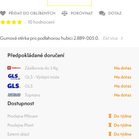
PŘIDAT DO OBLÍBENÝCH
POROVNAT
DOTAZ
10 hodnocení
Gumová stěrka pro podlahovou hubici 2.889-005.0.
číst více
Předpokládané doručení
Zásilkovna do 5 Kg
Na dotaz
GLS - Výdejní místa
Na dotaz
GLS
Na dotaz
Toptrans
Na dotaz
Dostupnost
Prodejna Příbram
Do týdne
Prodejna Plzeň
Do týdne
Externí sklad
Do týdne