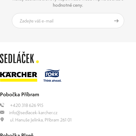
hodnotné ceny.
Pobočka Příbram
+420 318 626 915
info@sedlacek-karcher.cz
ul. Hanuše Jelínka, Příbram 261 01
Pobočka Plzeň