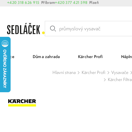
+420 318 626 915
Příbram
+420 377 421 598
Plzeň
Akce
Dům a zahrada
Kärcher Profi
Nápln
Hlavní strana
Kärcher Profi
Vysavače
Kärcher Filtra