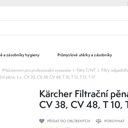
ě a zásobníky hygieny
Průmyslové utěrky a zásobníky
Příslušenství pro profesionální vysavače
Filtry T/NT
Filtry odpadní
ční pěna, 3 x , CV 30, CV 38, CV 48, T 10, T 12, T 15, T 17
Kärcher Filtrační pěn
CV 38, CV 48, T 10, T
PŘIDAT DO OBLÍBENÝCH
POROVNAT