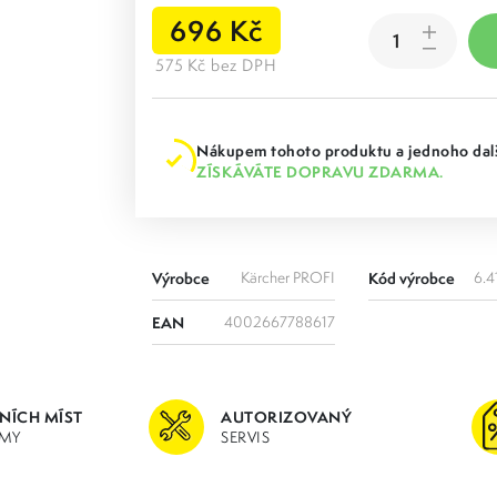
696 Kč
575 Kč bez DPH
Nákupem tohoto produktu a jednoho dalš
ZÍSKÁVÁTE DOPRAVU ZDARMA.
Výrobce
Kärcher PROFI
Kód výrobce
6.4
EAN
4002667788617
JNÍCH MÍST
AUTORIZOVANÝ
MY
SERVIS