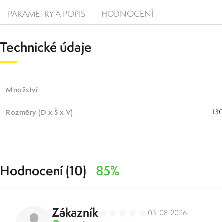
PARAMETRY A POPIS
HODNOCENÍ
Technické údaje
Množství
Rozměry (D x Š x V)
13
Hodnocení (10)
85%
Zákazník
03. 08. 2026