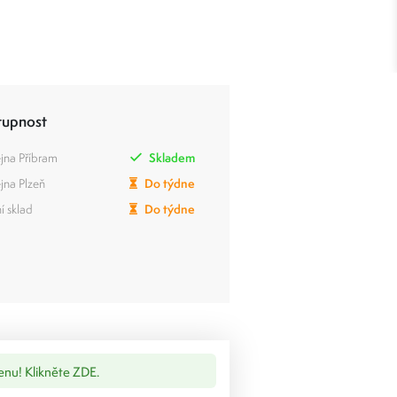
tupnost
jna Příbram
Skladem
jna Plzeň
Do týdne
í sklad
Do týdne
cenu! Klikněte ZDE.