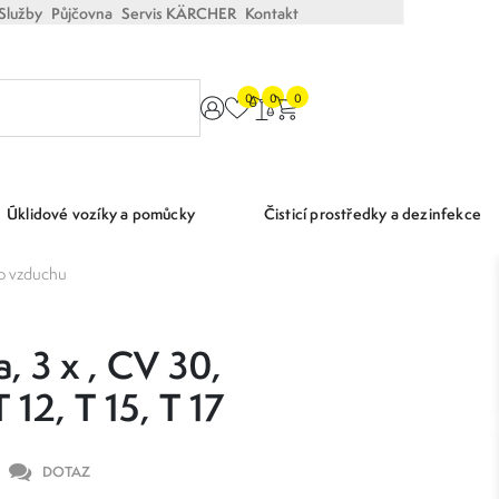
Služby
Půjčovna
Servis KÄRCHER
Kontakt
0
0
0
Úklidové vozíky a pomůcky
Čisticí prostředky a dezinfekce
ho vzduchu
a, 3 x , CV 30,
 12, T 15, T 17
DOTAZ