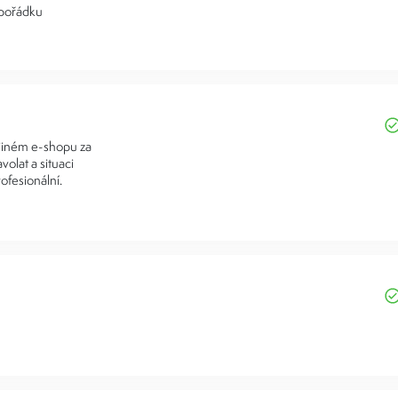
 pořádku
 jiném e-shopu za
volat a situaci
ofesionální.