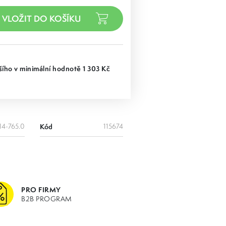
ího v minimální hodnotě 1 303 Kč
14-765.0
Kód
115674
PRO FIRMY
B2B PROGRAM