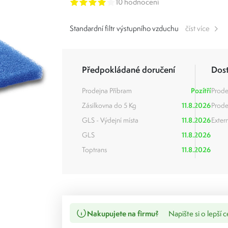
10 hodnocení
Standardní filtr výstupního vzduchu
číst více
Předpokládané doručení
Dos
Prodejna Příbram
Pozítří
Prode
Zásilkovna do 5 Kg
11.8.2026
Prode
GLS - Výdejní místa
11.8.2026
Extern
GLS
11.8.2026
Toptrans
11.8.2026
Nakupujete na firmu?
Napište si o lepší 