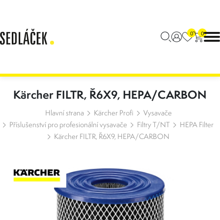
0
0
Kärcher FILTR, Ř6X9, HEPA/CARBON
Hlavní strana
Kärcher Profi
Vysavače
Příslušenství pro profesionální vysavače
Filtry T/NT
HEPA Filter
Kärcher FILTR, Ř6X9, HEPA/CARBON