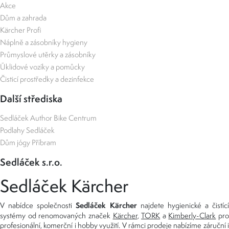
Akce
Dům a zahrada
Kärcher Profi
Náplně a zásobníky hygieny
Průmyslové utěrky a zásobníky
Úklidové vozíky a pomůcky
Čisticí prostředky a dezinfekce
Další střediska
Sedláček Author Bike Centrum
Podlahy Sedláček
Dům jógy Příbram
Sedláček s.r.o.
Sedláček Kärcher
Sedláček Kärcher
V nabídce společnosti
najdete hygienické a čistící
systémy od renomovaných značek
Kärcher
,
TORK
a
Kimberly-Clark
pro
profesionální, komerční i hobby využití. V rámci prodeje nabízíme záruční i