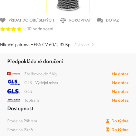
PŘIDAT DO OBLÍBENÝCH
POROVNAT
DOTAZ
10 hodnocení
Filtrační patrona HEPA CV 60/2 RS Bp
číst více
Předpokládané doručení
Zásilkovna do 5 Kg
Na dotaz
GLS - Výdejní místa
Na dotaz
GLS
Na dotaz
Toptrans
Na dotaz
Dostupnost
Prodejna Příbram
Do týdne
Prodejna Plzeň
Do týdne