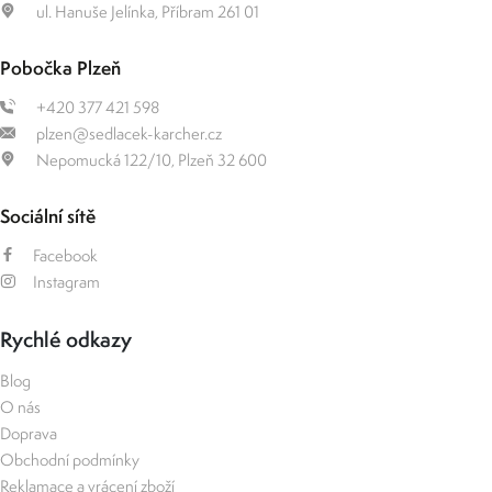
ul. Hanuše Jelínka, Příbram 261 01
Pobočka Plzeň
+420 377 421 598
plzen@sedlacek-karcher.cz
Nepomucká 122/10, Plzeň 32 600
Sociální sítě
Facebook
Instagram
Rychlé odkazy
Blog
O nás
Doprava
Obchodní podmínky
Reklamace a vrácení zboží