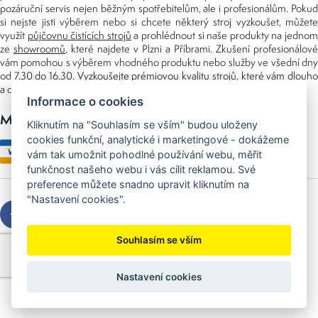
pozáruční servis nejen běžným spotřebitelům, ale i profesionálům. Pokud
si nejste jisti výběrem nebo si chcete některý stroj vyzkoušet, můžete
využít
půjčovnu čistících strojů
a prohlédnout si naše produkty na jedno
ze
showroomů
, které najdete v Plzni a Příbrami. Zkušení profesionálové
vám pomohou s výběrem vhodného produktu nebo služby ve všední dny
od 7.30 do 16.30. Vyzkoušejte prémiovou kvalitu strojů, které vám dlouho
a dobře poslouží nejen doma, ale i v zaměstnání.
Informace o cookies
Možnosti platby
Kliknutím na "Souhlasím se vším" budou uloženy
cookies funkční, analytické i marketingové - dokážeme
vám tak umožnit pohodlné používání webu, měřit
funkčnost našeho webu i vás cílit reklamou. Své
preference můžete snadno upravit kliknutím na
"Nastavení cookies".
Souhlasím se vším
Copyright © 2026 Sedláček s.r.o.
Created by
OLC Webdesign
Nastavení cookies