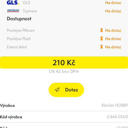
GLS
Na dotaz
Toptrans
Na dotaz
Dostupnost
Prodejna Příbram
Na dotaz
Prodejna Plzeň
Na dotaz
Externí sklad
Na dotaz
210 Kč
174 Kč bez DPH
Dotaz
Výrobce
Kärcher HOBBY
Kód výrobce
2.444-014.0