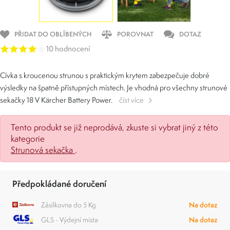
PŘIDAT DO OBLÍBENÝCH
POROVNAT
DOTAZ
10 hodnocení
Cívka s kroucenou strunou s praktickým krytem zabezpečuje dobré
výsledky na špatně přístupných místech. Je vhodná pro všechny strunové
sekačky 18 V Kärcher Battery Power.
číst více
Tento produkt se již neprodává, zkuste si vybrat jiný z této
kategorie
Strunová sekačka
.
Předpokládané doručení
Zásilkovna do 5 Kg
Na dotaz
GLS - Výdejní místa
Na dotaz