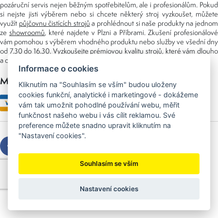
pozáruční servis nejen běžným spotřebitelům, ale i profesionálům. Pokud
si nejste jisti výběrem nebo si chcete některý stroj vyzkoušet, můžete
využít
půjčovnu čistících strojů
a prohlédnout si naše produkty na jedno
ze
showroomů
, které najdete v Plzni a Příbrami. Zkušení profesionálové
vám pomohou s výběrem vhodného produktu nebo služby ve všední dny
od 7.30 do 16.30. Vyzkoušejte prémiovou kvalitu strojů, které vám dlouho
a dobře poslouží nejen doma, ale i v zaměstnání.
Informace o cookies
Možnosti platby
Kliknutím na "Souhlasím se vším" budou uloženy
cookies funkční, analytické i marketingové - dokážeme
vám tak umožnit pohodlné používání webu, měřit
funkčnost našeho webu i vás cílit reklamou. Své
preference můžete snadno upravit kliknutím na
"Nastavení cookies".
Souhlasím se vším
Copyright © 2026 Sedláček s.r.o.
Created by
OLC Webdesign
Nastavení cookies