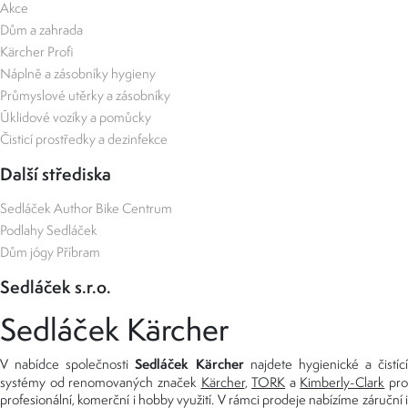
Akce
Dům a zahrada
Kärcher Profi
Náplně a zásobníky hygieny
Průmyslové utěrky a zásobníky
Úklidové vozíky a pomůcky
Čisticí prostředky a dezinfekce
Další střediska
Sedláček Author Bike Centrum
Podlahy Sedláček
Dům jógy Příbram
Sedláček s.r.o.
Sedláček Kärcher
Sedláček Kärcher
V nabídce společnosti
najdete hygienické a čistící
systémy od renomovaných značek
Kärcher
,
TORK
a
Kimberly-Clark
pro
profesionální, komerční i hobby využití. V rámci prodeje nabízíme záruční i