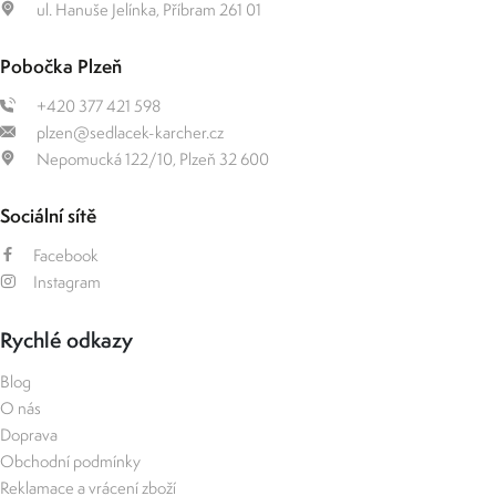
ul. Hanuše Jelínka, Příbram 261 01
Pobočka Plzeň
+420 377 421 598
plzen@sedlacek-karcher.cz
Nepomucká 122/10, Plzeň 32 600
Sociální sítě
Facebook
Instagram
Rychlé odkazy
Blog
O nás
Doprava
Obchodní podmínky
Reklamace a vrácení zboží