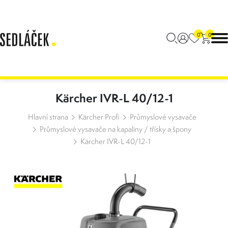
0
0
Kärcher IVR-L 40/12-1
Hlavní strana
Kärcher Profi
Průmyslové vysavače
Průmyslové vysavače na kapaliny / třísky a špony
Kärcher IVR-L 40/12-1