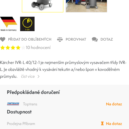
PŘIDAT DO OBLÍBENÝCH
POROVNAT
DOTAZ
10 hodnocení
Kärcher IVR-L 40/12-1 je nejmenším průmyslovým vysavačem třídy IVR-
L. Je obzvláště vhodný k vysávání tekutin a/nebo špon v kovodělném
průmyslu.
číst více
Předpokládané doručení
Toptrans
Na dotaz
Dostupnost
Prodejna Příbram
Na dotaz