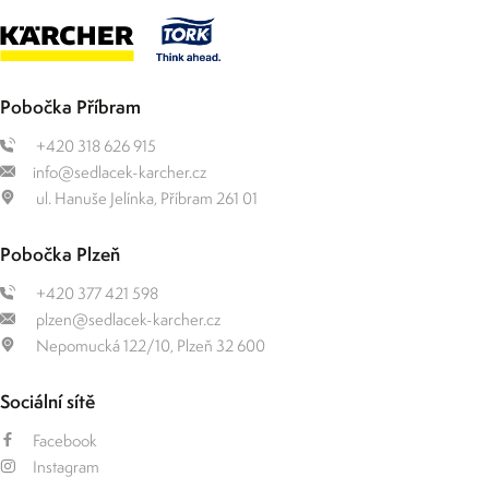
Pobočka Příbram
+420 318 626 915
info@sedlacek-karcher.cz
ul. Hanuše Jelínka, Příbram 261 01
Pobočka Plzeň
+420 377 421 598
plzen@sedlacek-karcher.cz
Nepomucká 122/10, Plzeň 32 600
Sociální sítě
Facebook
Instagram