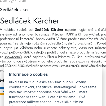
Dům jógy Příbram
Sedláček s.r.o.
Sedláček Kärcher
Sedláček Kärcher
V nabídce společnosti
najdete hygienické a čistící
systémy od renomovaných značek
Kärcher
,
TORK
a
Kimberly-Clark
pro
profesionální, komerční i hobby využití. V rámci prodeje nabízíme záruční i
pozáruční servis nejen běžným spotřebitelům, ale i profesionálům. Pokud
si nejste jisti výběrem nebo si chcete některý stroj vyzkoušet, můžete
využít
půjčovnu čistících strojů
a prohlédnout si naše produkty na jedno
ze
showroomů
, které najdete v Plzni a Příbrami. Zkušení profesionálové
vám pomohou s výběrem vhodného produktu nebo služby ve všední dny
od 7.30 do 16.30. Vyzkoušejte prémiovou kvalitu strojů, které vám dlouho
a dobře poslouží nejen doma, ale i v zaměstnání.
Informace o cookies
Možnosti platby
Kliknutím na "Souhlasím se vším" budou uloženy
cookies funkční, analytické i marketingové - dokážeme
vám tak umožnit pohodlné používání webu, měřit
funkčnost našeho webu i vás cílit reklamou. Své
preference můžete snadno upravit kliknutím na