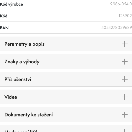
Kód výrobce
9.986-054.0
Kód
123902
EAN
4054278029689
Parametry a popis
Znaky a výhody
Příslušenství
Videa
Dokumenty ke stažení