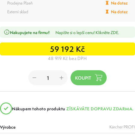
Prodejna Plzeň
Na dotaz
Externí sklad
Na dotaz
Nakupujete na firmu?
Napište si o lepší cenu! Klikněte ZDE.
59 192 Kč
48 919 Kč bez DPH
Nákupem tohoto produktu
ZÍSKÁVÁTE DOPRAVU ZDARMA.
Výrobce
Kärcher PROFI