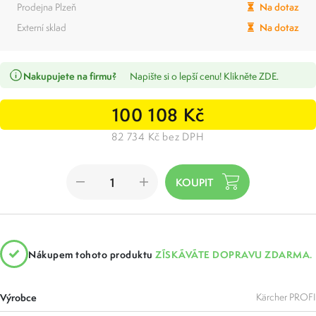
Prodejna Plzeň
Na dotaz
Externí sklad
Na dotaz
Nakupujete na firmu?
Napište si o lepší cenu! Klikněte ZDE.
100 108 Kč
82 734 Kč bez DPH
Nákupem tohoto produktu
ZÍSKÁVÁTE DOPRAVU ZDARMA.
Výrobce
Kärcher PROFI