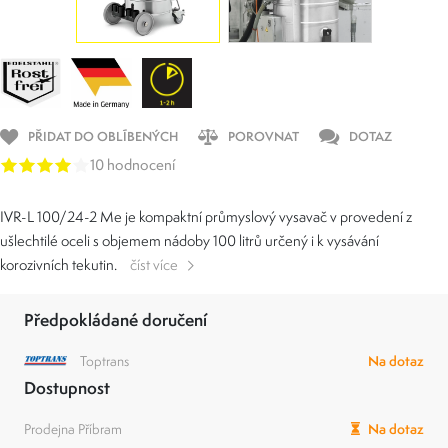
PŘIDAT DO OBLÍBENÝCH
POROVNAT
DOTAZ
10 hodnocení
IVR-L 100/24-2 Me je kompaktní průmyslový vysavač v provedení z
ušlechtilé oceli s objemem nádoby 100 litrů určený i k vysávání
korozivních tekutin.
číst více
Předpokládané doručení
Toptrans
Na dotaz
Dostupnost
Prodejna Příbram
Na dotaz