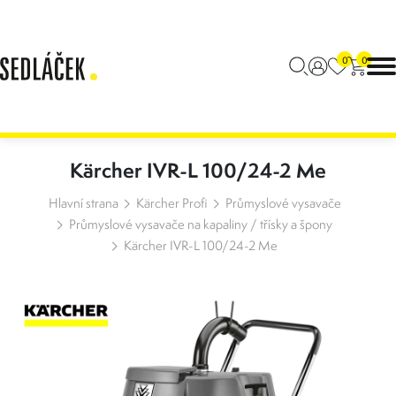
0
0
Kärcher IVR-L 100/24-2 Me
Hlavní strana
Kärcher Profi
Průmyslové vysavače
Průmyslové vysavače na kapaliny / třísky a špony
Kärcher IVR-L 100/24-2 Me