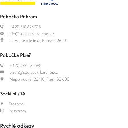
Pobočka Příbram
+420 318 626 915
info@sedlacek-karcher.cz
ul. Hanuše Jelínka, Příbram 261 01
Pobočka Plzeň
+420 377 421 598
plzen@sedlacek-karcher.cz
Nepomucká 122/10, Plzeň 32 600
Sociální sítě
Facebook
Instagram
Rychlé odkazy