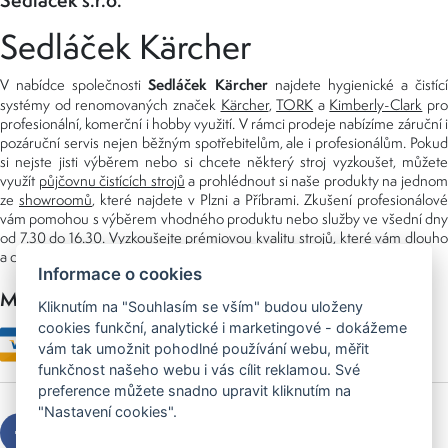
Sedláček s.r.o.
Sedláček Kärcher
Sedláček Kärcher
V nabídce společnosti
najdete hygienické a čistící
systémy od renomovaných značek
Kärcher
,
TORK
a
Kimberly-Clark
pro
profesionální, komerční i hobby využití. V rámci prodeje nabízíme záruční i
pozáruční servis nejen běžným spotřebitelům, ale i profesionálům. Pokud
si nejste jisti výběrem nebo si chcete některý stroj vyzkoušet, můžete
využít
půjčovnu čistících strojů
a prohlédnout si naše produkty na jedno
ze
showroomů
, které najdete v Plzni a Příbrami. Zkušení profesionálové
vám pomohou s výběrem vhodného produktu nebo služby ve všední dny
od 7.30 do 16.30. Vyzkoušejte prémiovou kvalitu strojů, které vám dlouho
a dobře poslouží nejen doma, ale i v zaměstnání.
Informace o cookies
Možnosti platby
Kliknutím na "Souhlasím se vším" budou uloženy
cookies funkční, analytické i marketingové - dokážeme
vám tak umožnit pohodlné používání webu, měřit
funkčnost našeho webu i vás cílit reklamou. Své
preference můžete snadno upravit kliknutím na
"Nastavení cookies".